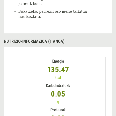
ganetik bota.
Bukatzeko, perrexil oso mehe txikitua
hautseztatu.
NUTRIZIO-INFORMAZIOA (1 ANOA)
Energia
135.47
kcal
Karbohidratoak
0.05
g
Proteinak