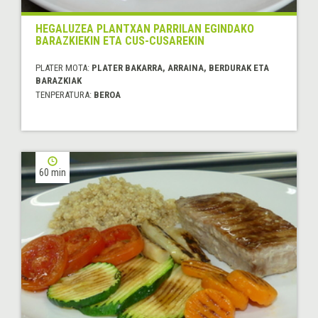
HEGALUZEA PLANTXAN PARRILAN EGINDAKO
BARAZKIEKIN ETA CUS-CUSAREKIN
PLATER MOTA:
PLATER BAKARRA, ARRAINA, BERDURAK ETA
BARAZKIAK
TENPERATURA:
BEROA
60 min