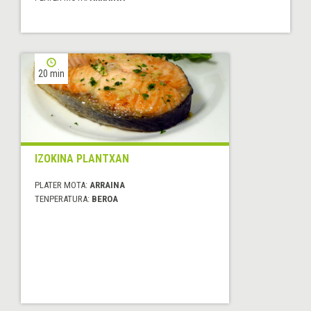
20 min
IZOKINA PLANTXAN
PLATER MOTA:
ARRAINA
TENPERATURA:
BEROA