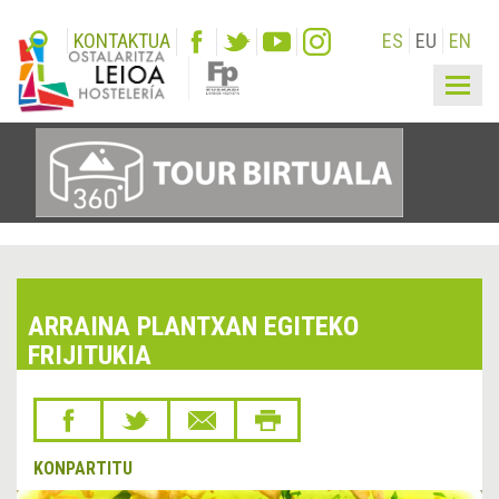
KONTAKTUA
ES
EU
EN
Togg
navig
ARRAINA PLANTXAN EGITEKO
FRIJITUKIA
KONPARTITU