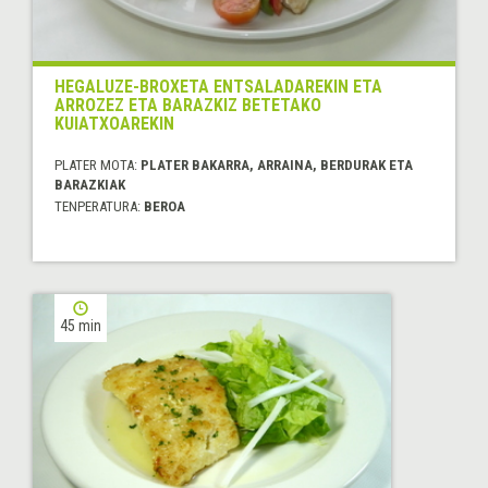
HEGALUZE-BROXETA ENTSALADAREKIN ETA
ARROZEZ ETA BARAZKIZ BETETAKO
KUIATXOAREKIN
PLATER MOTA:
PLATER BAKARRA, ARRAINA, BERDURAK ETA
BARAZKIAK
TENPERATURA:
BEROA
45 min