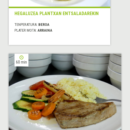
HEGALUZEA PLANTXAN ENTSALADAREKIN
TENPERATURA:
BEROA
PLATER MOTA:
ARRAINA
60 min