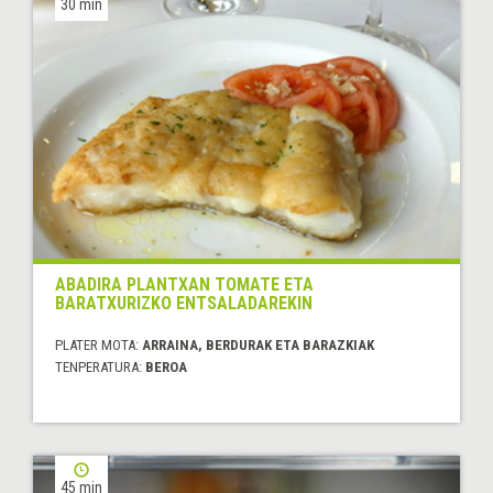
30 min
ABADIRA PLANTXAN TOMATE ETA
BARATXURIZKO ENTSALADAREKIN
PLATER MOTA:
ARRAINA, BERDURAK ETA BARAZKIAK
TENPERATURA:
BEROA
45 min