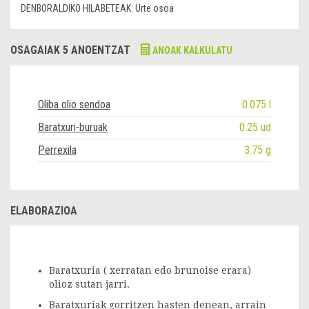
DENBORALDIKO HILABETEAK:
Urte osoa
OSAGAIAK 5 ANOENTZAT
ANOAK KALKULATU
Oliba olio sendoa
0.075 l
Baratxuri-buruak
0.25 ud
Perrexila
3.75 g
ELABORAZIOA
Baratxuria ( xerratan edo brunoise erara)
olioz sutan jarri.
Baratxuriak gorritzen hasten denean, arrain