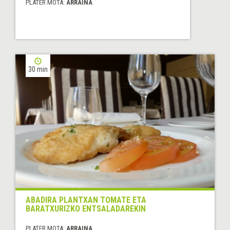
PLATER MOTA:
ARRAINA
30 min
ABADIRA PLANTXAN TOMATE ETA
BARATXURIZKO ENTSALADAREKIN
PLATER MOTA:
ARRAINA