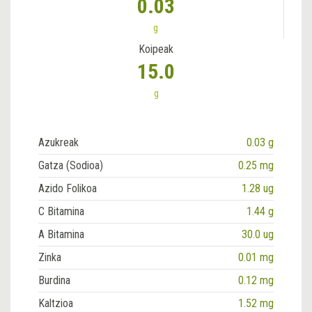
0.03
g
Koipeak
15.0
g
Azukreak
0.03 g
Gatza (Sodioa)
0.25 mg
Azido Folikoa
1.28 ug
C Bitamina
1.44 g
A Bitamina
30.0 ug
Zinka
0.01 mg
Burdina
0.12 mg
Kaltzioa
1.52 mg