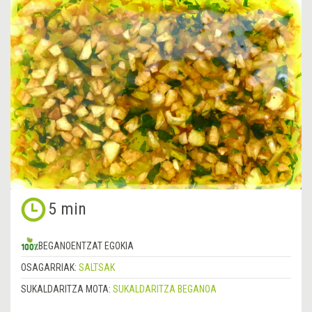
5 min
BEGANOENTZAT EGOKIA
OSAGARRIAK:
SALTSAK
SUKALDARITZA MOTA:
SUKALDARITZA BEGANOA