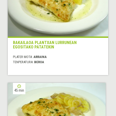
BAKAILAOA PLANTXAN LURRUNEAN
EGOSITAKO PATATEKIN
PLATER MOTA:
ARRAINA
TENPERATURA:
BEROA
45 min