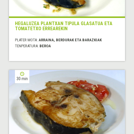
HEGALUZEA PLANTXAN TIPULA GLASATUA ETA
TOMATETXO ERREAREKIN
PLATER MOTA:
ARRAINA, BERDURAK ETA BARAZKIAK
TENPERATURA:
BEROA
30 min