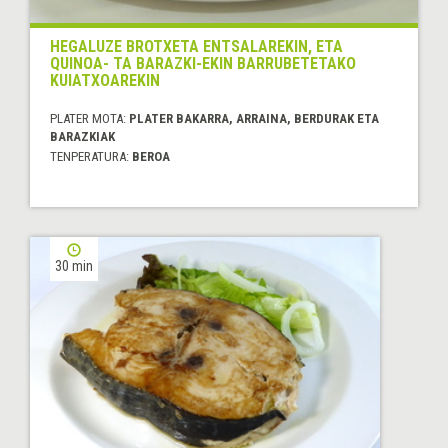
HEGALUZE BROTXETA ENTSALAREKIN, ETA
QUINOA- TA BARAZKI-EKIN BARRUBETETAKO
KUIATXOAREKIN
PLATER MOTA:
PLATER BAKARRA, ARRAINA, BERDURAK ETA
BARAZKIAK
TENPERATURA:
BEROA
30 min