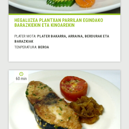
HEGALUZEA PLANTXAN PARRILAN EGINDAKO
BARAZKIEKIN ETA KINOAREKIN
PLATER MOTA:
PLATER BAKARRA, ARRAINA, BERDURAK ETA
BARAZKIAK
TENPERATURA:
BEROA
60 min