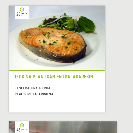
20 min
IZOKINA PLANTXAN ENTSALADAREKIN
TENPERATURA:
BEROA
PLATER MOTA:
ARRAINA
45 min