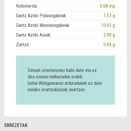
Kolesterola
0.08 mg
Gantz Azido Poliasegabeak
1.57 g
Gantz Azido Monoasegabeak
10.65 g
Gantz Azido Aseak
2.49 g
Zuntza
0.04 g
Datuek orientatzeko balio dute eta ez
dira osasun-helburuekin erabili
behar.Webgunearen arduradunek ez dute
inolako erantzukizunik onartzen.
ERREZETAK