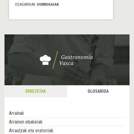
OSAGARRIAK:
HORNIGAIAK
ERREZETAK
GLOSARIOA
Arrainak
Arrainen ebakerak
Arrautzak eta eratorriak