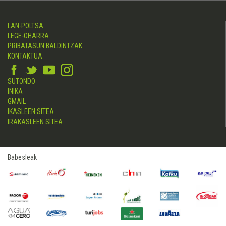
LAN-POLTSA
LEGE-OHARRA
PRIBATASUN BALDINTZAK
KONTAKTUA
SUTONDO
INIKA
GMAIL
IKASLEEN SITEA
IRAKASLEEN SITEA
Babesleak