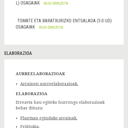
L) OSAGAIAK
IKUSI ERREZETA
TOMATE ETA BARATXURIZKO ENTSALADA (5.0 UD)
OSAGAIAK
IKUSI ERREZETA
ELABORAZIOA
AURREELABORAZIOAK
Arrainen aurreelaborazioak.
ELABORAZIOA
Errezeta hau egiteko hurrengo elaborazioak
behar dituzu:
Plantxan egindako arrainak.
Frijitukia.