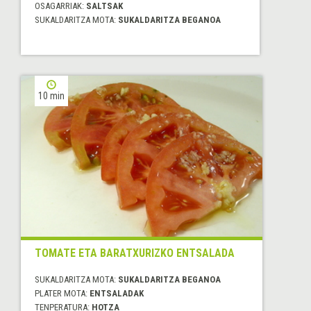
OSAGARRIAK:
SALTSAK
SUKALDARITZA MOTA:
SUKALDARITZA BEGANOA
10 min
TOMATE ETA BARATXURIZKO ENTSALADA
SUKALDARITZA MOTA:
SUKALDARITZA BEGANOA
PLATER MOTA:
ENTSALADAK
TENPERATURA:
HOTZA