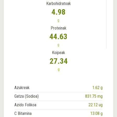
Karbohidratoak
4.98
g
Proteinak
44.63
g
Koipeak
27.34
g
Azukreak
1.62 g
Gatza (Sodioa)
831.75 mg
Azido Folikoa
22.12 ug
C Bitamina
13.08 g