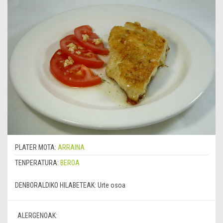
PLATER MOTA:
ARRAINA
TENPERATURA:
BEROA
DENBORALDIKO HILABETEAK:
Urte osoa
ALERGENOAK: