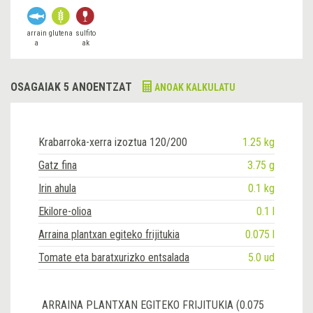
arrain
glutena
sulfito
a
ak
OSAGAIAK 5 ANOENTZAT
ANOAK KALKULATU
Krabarroka-xerra izoztua 120/200
1.25 kg
Gatz fina
3.75 g
Irin ahula
0.1 kg
Ekilore-olioa
0.1 l
Arraina plantxan egiteko frijitukia
0.075 l
Tomate eta baratxurizko entsalada
5.0 ud
ARRAINA PLANTXAN EGITEKO FRIJITUKIA (0.075