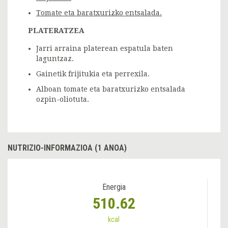
Tomate eta baratxurizko entsalada.
PLATERATZEA
Jarri arraina platerean espatula baten
laguntzaz.
Gainetik frijitukia eta perrexila.
Alboan tomate eta baratxurizko entsalada
ozpin-oliotuta.
NUTRIZIO-INFORMAZIOA (1 ANOA)
Energia
510.62
kcal