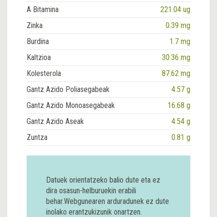
A Bitamina
221.04 ug
Zinka
0.39 mg
Burdina
1.7 mg
Kaltzioa
30.36 mg
Kolesterola
87.62 mg
Gantz Azido Poliasegabeak
4.57 g
Gantz Azido Monoasegabeak
16.68 g
Gantz Azido Aseak
4.54 g
Zuntza
0.81 g
Datuek orientatzeko balio dute eta ez
dira osasun-helburuekin erabili
behar.Webgunearen arduradunek ez dute
inolako erantzukizunik onartzen.