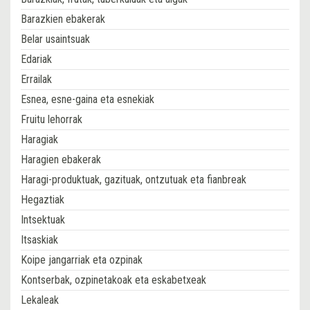
Barazkien ebakerak
Belar usaintsuak
Edariak
Errailak
Esnea, esne-gaina eta esnekiak
Fruitu lehorrak
Haragiak
Haragien ebakerak
Haragi-produktuak, gazituak, ontzutuak eta fianbreak
Hegaztiak
Intsektuak
Itsaskiak
Koipe jangarriak eta ozpinak
Kontserbak, ozpinetakoak eta eskabetxeak
Lekaleak