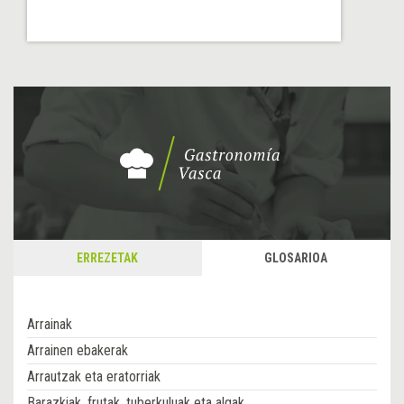
ERREZETAK
GLOSARIOA
Arrainak
Arrainen ebakerak
Arrautzak eta eratorriak
Barazkiak, frutak, tuberkuluak eta algak