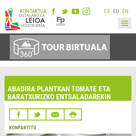
KONTAKTUA
ES
EU
EN
Togg
navig
ABADIRA PLANTXAN TOMATE ETA
BARATXURIZKO ENTSALADAREKIN
KONPARTITU