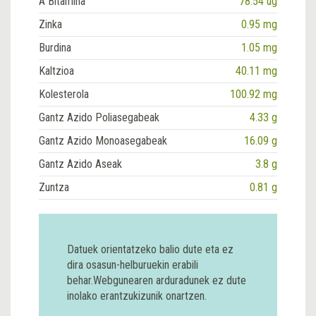
A Bitamina
78.54 ug
Zinka
0.95 mg
Burdina
1.05 mg
Kaltzioa
40.11 mg
Kolesterola
100.92 mg
Gantz Azido Poliasegabeak
4.33 g
Gantz Azido Monoasegabeak
16.09 g
Gantz Azido Aseak
3.8 g
Zuntza
0.81 g
Datuek orientatzeko balio dute eta ez
dira osasun-helburuekin erabili
behar.Webgunearen arduradunek ez dute
inolako erantzukizunik onartzen.