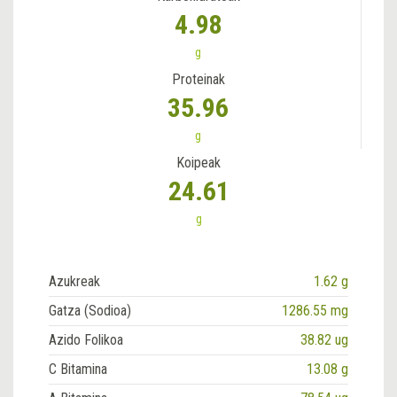
4.98
g
Proteinak
35.96
g
Koipeak
24.61
g
Azukreak
1.62 g
Gatza (Sodioa)
1286.55 mg
Azido Folikoa
38.82 ug
C Bitamina
13.08 g