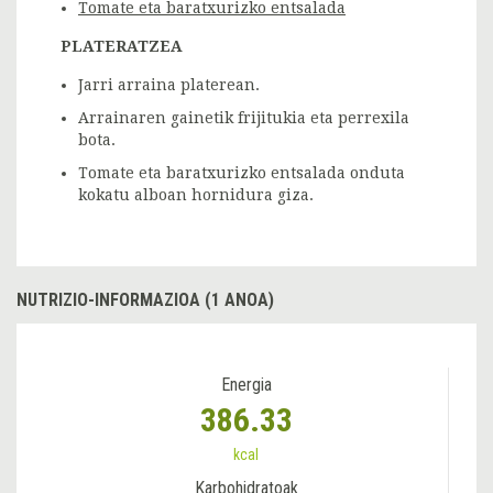
Tomate eta baratxurizko entsalada
PLATERATZEA
Jarri arraina platerean.
Arrainaren gainetik frijitukia eta perrexila
bota.
Tomate eta baratxurizko entsalada onduta
kokatu alboan hornidura giza.
NUTRIZIO-INFORMAZIOA (1 ANOA)
Energia
386.33
kcal
Karbohidratoak