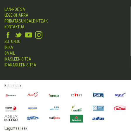
LAN-POLTSA
LEGE-OHARRA
PRIBATASUN BALDINTZAK
KONTAKTUA
SUTONDO
INIKA
GMAIL
IKASLEEN SITEA
IRAKASLEEN SITEA
Babesleak
Laguntzaileak