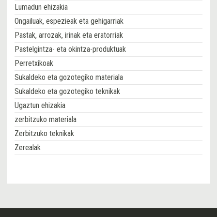
Lumadun ehizakia
Ongailuak, espezieak eta gehigarriak
Pastak, arrozak, irinak eta eratorriak
Pastelgintza- eta okintza-produktuak
Perretxikoak
Sukaldeko eta gozotegiko materiala
Sukaldeko eta gozotegiko teknikak
Ugaztun ehizakia
zerbitzuko materiala
Zerbitzuko teknikak
Zerealak