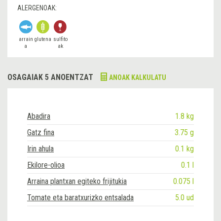
ALERGENOAK:
arrain
glutena
sulfito
a
ak
OSAGAIAK 5 ANOENTZAT
ANOAK KALKULATU
Abadira
1.8 kg
Gatz fina
3.75 g
Irin ahula
0.1 kg
Ekilore-olioa
0.1 l
Arraina plantxan egiteko frijitukia
0.075 l
Tomate eta baratxurizko entsalada
5.0 ud