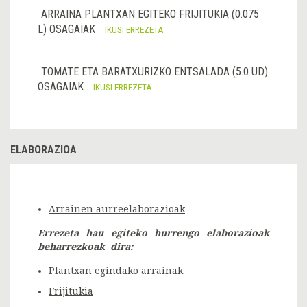
ARRAINA PLANTXAN EGITEKO FRIJITUKIA (0.075
L) OSAGAIAK
IKUSI ERREZETA
TOMATE ETA BARATXURIZKO ENTSALADA (5.0 UD)
OSAGAIAK
IKUSI ERREZETA
ELABORAZIOA
Arrainen aurreelaborazioak
Errezeta hau egiteko hurrengo elaborazioak
beharrezkoak dira:
Plantxan egindako arrainak
Frijitukia