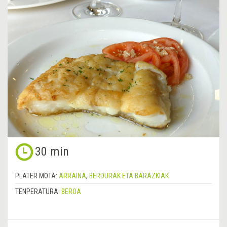
30 min
PLATER MOTA:
ARRAINA
,
BERDURAK ETA BARAZKIAK
TENPERATURA:
BEROA