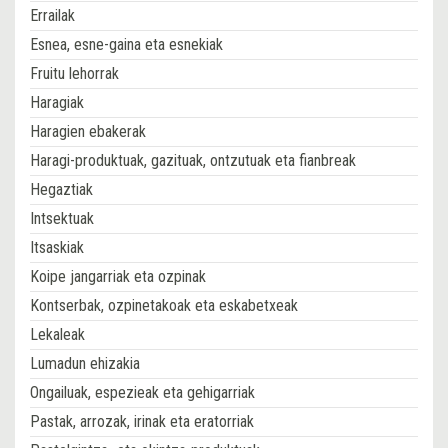
Errailak
Esnea, esne-gaina eta esnekiak
Fruitu lehorrak
Haragiak
Haragien ebakerak
Haragi-produktuak, gazituak, ontzutuak eta fianbreak
Hegaztiak
Intsektuak
Itsaskiak
Koipe jangarriak eta ozpinak
Kontserbak, ozpinetakoak eta eskabetxeak
Lekaleak
Lumadun ehizakia
Ongailuak, espezieak eta gehigarriak
Pastak, arrozak, irinak eta eratorriak