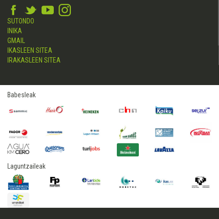
SUTONDO
INIKA
GMAIL
IKASLEEN SITEA
IRAKASLEEN SITEA
Babesleak
Laguntzaileak