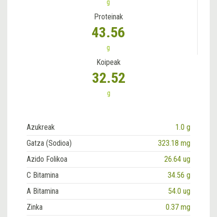
g
Proteinak
43.56
g
Koipeak
32.52
g
Azukreak
1.0 g
Gatza (Sodioa)
323.18 mg
Azido Folikoa
26.64 ug
C Bitamina
34.56 g
A Bitamina
54.0 ug
Zinka
0.37 mg