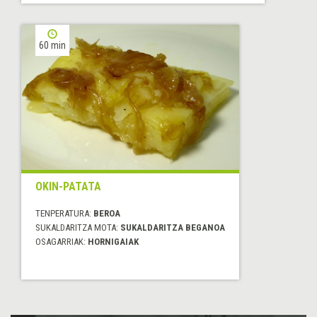
60 min
OKIN-PATATA
TENPERATURA:
BEROA
SUKALDARITZA MOTA:
SUKALDARITZA BEGANOA
OSAGARRIAK:
HORNIGAIAK