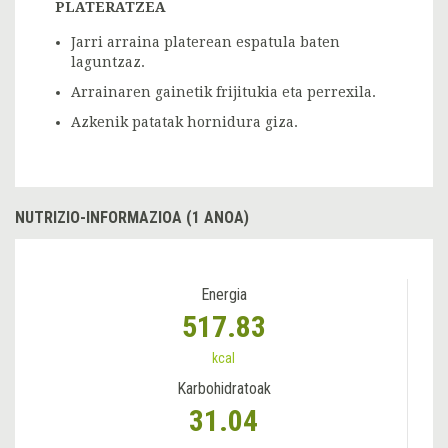
PLATERATZEA
Jarri arraina platerean espatula baten
laguntzaz.
Arrainaren gainetik frijitukia eta perrexila.
Azkenik patatak hornidura giza.
NUTRIZIO-INFORMAZIOA (1 ANOA)
Energia
517.83
kcal
Karbohidratoak
31.04