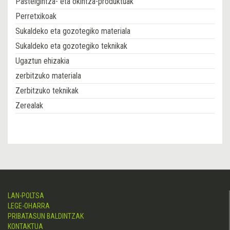
Pastelgintza- eta okintza-produktuak
Perretxikoak
Sukaldeko eta gozotegiko materiala
Sukaldeko eta gozotegiko teknikak
Ugaztun ehizakia
zerbitzuko materiala
Zerbitzuko teknikak
Zerealak
LAN-POLTSA
LEGE-OHARRA
PRIBATASUN BALDINTZAK
KONTAKTUA