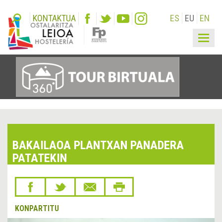
KONTAKTUA
ES
EU
EN
Togg
navig
BAKAILAOA PLANTXAN PANADERA
PATATEKIN
KONPARTITU