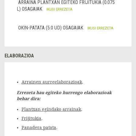
ARRAINA PLANTXAN EGITEKO FRIJITUKIA (0.075
L) OSAGAIAK
IKUSI ERREZETA
OKIN-PATATA (5.0 UD) OSAGAIAK
IKUSI ERREZETA
ELABORAZIOA
Arrainen aurreelaborazioak
.
Errezeta hau egiteko hurrengo elaborazioak
behar dira:
Plantxan egindako arrainak
.
Frijitukia
.
Panadera patata
.