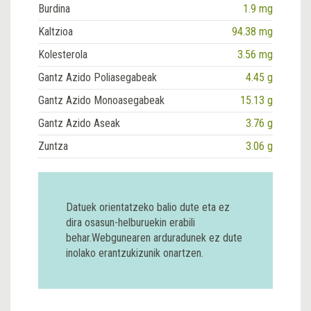
Burdina
1.9 mg
Kaltzioa
94.38 mg
Kolesterola
3.56 mg
Gantz Azido Poliasegabeak
4.45 g
Gantz Azido Monoasegabeak
15.13 g
Gantz Azido Aseak
3.76 g
Zuntza
3.06 g
Datuek orientatzeko balio dute eta ez
dira osasun-helburuekin erabili
behar.Webgunearen arduradunek ez dute
inolako erantzukizunik onartzen.