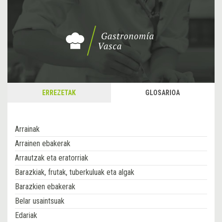
ERREZETAK
GLOSARIOA
Arrainak
Arrainen ebakerak
Arrautzak eta eratorriak
Barazkiak, frutak, tuberkuluak eta algak
Barazkien ebakerak
Belar usaintsuak
Edariak