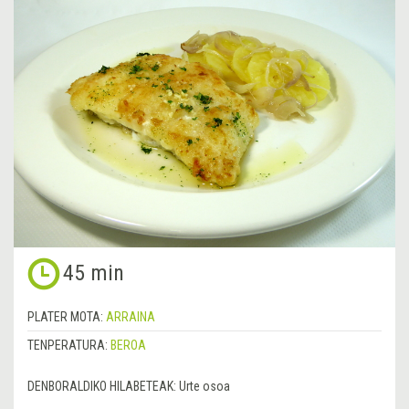
45 min
PLATER MOTA:
ARRAINA
TENPERATURA:
BEROA
DENBORALDIKO HILABETEAK:
Urte osoa