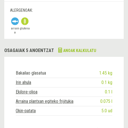
ALERGENOAK:
arrain
glutena
a
OSAGAIAK 5 ANOENTZAT
ANOAK KALKULATU
Bakailao glasatua
1.45 kg
Irin ahula
0.1 kg
Ekilore-olioa
0.1 l
Arraina plantxan egiteko frijitukia
0.075 l
Okin-patata
5.0 ud