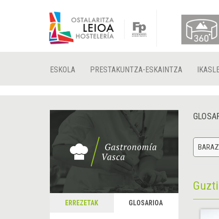
ESKOLA
PRESTAKUNTZA-ESKAINTZA
IKASL
GLOSA
BARAZK
Guzt
ERREZETAK
GLOSARIOA