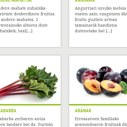
NDERE-MAHATSA
ANGURRIA
dere-mahats zuhaixka-
Angurriari urezko meloia
rietate desberdinen fruitua
esaten zaio; ezagutzen di
 andere-mahatsa. 2
fruitu guztien artean
trorainoko altuera dute
tamainarik handiena
haixkek, Saxi[...]
dutenetako bat [...]
RABARBA
ARANAK
abarba zerbaren antza
Errosazeoen familiako
en landare bat da. Zurtoin
aranondoaren fruituak di