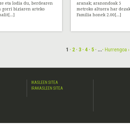
ze eta lodia du, berdearen
aranak; aranondoak 5
a gorri biziaren arteko
metroko altuera har deza
alit[...]
Familia honek 2.00[...]
1
2
3
4
5
...
Hurrengoa ›
IKASLEEN SITEA
IRAKASLEEN SITEA