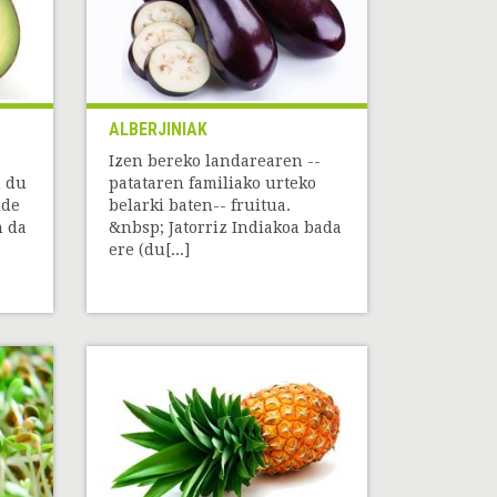
ALBERJINIAK
Izen bereko landarearen --
n du
patataren familiako urteko
lde
belarki baten-- fruitua.
n da
&nbsp; Jatorriz Indiakoa bada
ere (du[...]