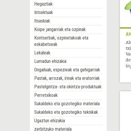
Hegaztiak
Intsektuak
Itsaskiak
Koipe jangarriak eta ozpinak
AH
Kontserbak, ozpinetakoak eta
Ah
eskabetxeak
tx
Lekaleak
Va
de
Lumadun ehizakia
in
Ongailuak, espezieak eta gehigarriak
Pastak, arrozak, irinak eta eratorriak
Pastelgintza- eta okintza-produktuak
Perretxikoak
Sukaldeko eta gozotegiko materiala
Sukaldeko eta gozotegiko teknikak
Ugaztun ehizakia
zerbitzuko materiala