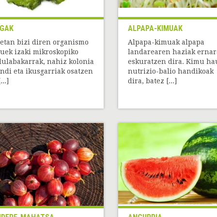
GAK
ALPAPA-KIMUAK
etan bizi diren organismo
Alpapa-kimuak alpapa
uek izaki mikroskopiko
landarearen haziak ernar
lulabakarrak, nahiz kolonia
eskuratzen dira. Kimu ha
ndi eta ikusgarriak osatzen
nutrizio-balio handikoak
...]
dira, batez [...]