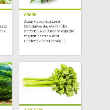
ANANA
Anana Bromeliazeen
aziz
familiakoa da, eta familia
uek
horrek 1.400 landare espezie
inguru hartzen ditu.
Gehienak belarkarak[...]