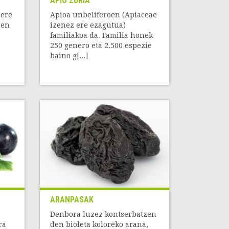
APIO ZURIA
 ere
Apioa unbeliferoen (Apiaceae
ren
izenez ere ezagutua)
familiakoa da. Familia honek
250 genero eta 2.500 espezie
baino g[...]
ARANPASAK
Denbora luzez kontserbatzen
ra
den bioleta koloreko arana,