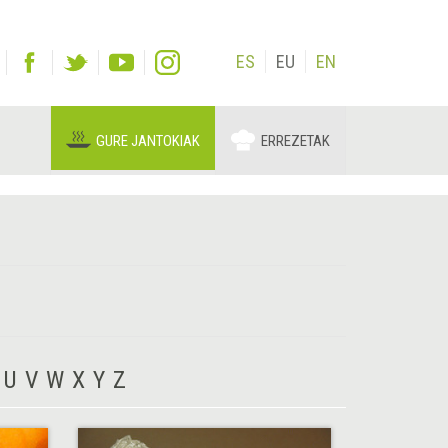
ES
EU
EN
GURE JANTOKIAK
ERREZETAK
U
V
W
X
Y
Z