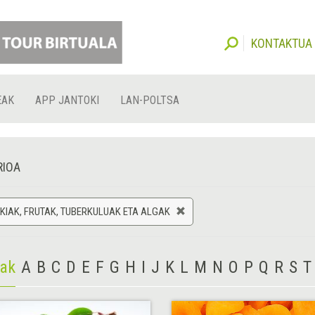
KONTAKTUA
EAK
APP JANTOKI
LAN-POLTSA
RIOA
IAK, FRUTAK, TUBERKULUAK ETA ALGAK
iak
A
B
C
D
E
F
G
H
I
J
K
L
M
N
O
P
Q
R
S
T