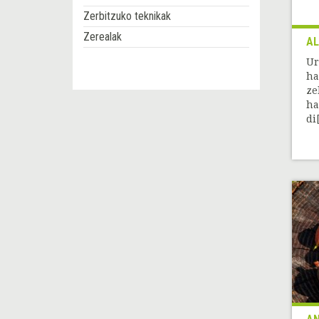
Zerbitzuko teknikak
Zerealak
AL
Ur
ha
ze
ha
di[