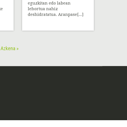
eguzkitan edo labean
ke
lehortua nahiz
deshidratatua. Aranpase[...]
Azkena »