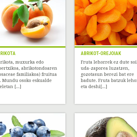
RIKOTA
ABRIKOT-OREJOIAK
rikota, muxurka edo
Fruta lehorrek ez dute soi
bertxikoa, abrikotondoaren
uda-zaporea luzatzen,
osaceae familiakoa) fruitua
gozotasun berezi bat ere
. Mundu osoko eskualde
badute. Fruta batzuk leho
eletan [...]
eta deshi[...]