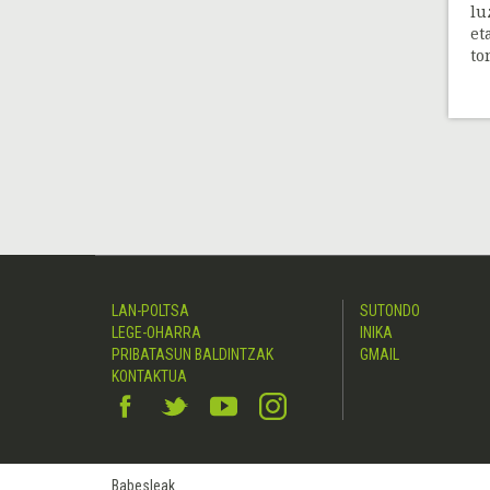
lu
et
ton
LAN-POLTSA
SUTONDO
LEGE-OHARRA
INIKA
PRIBATASUN BALDINTZAK
GMAIL
KONTAKTUA
Babesleak