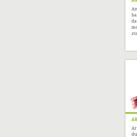
A
An
ba
da
me
zu
A
Ar
du