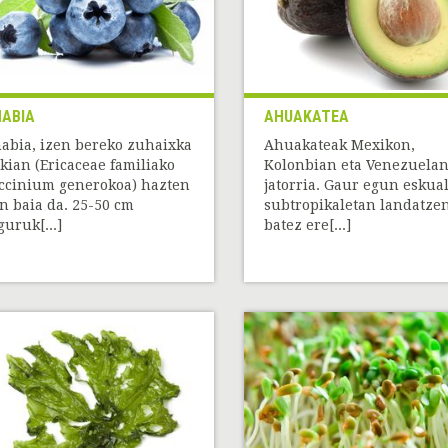
ABIA
AHUAKATEA
abia, izen bereko zuhaixka
Ahuakateak Mexikon,
ikian (Ericaceae familiako
Kolonbian eta Venezuela
ccinium generokoa) hazten
jatorria. Gaur egun eskua
n baia da. 25-50 cm
subtropikaletan landatze
guruk[...]
batez ere[...]