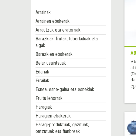
Arrainak
Arrainen ebakerak
Arrautzak eta eratorriak
Barazkiak, frutak, tuberkuluak eta
algak
AB
Barazkien ebakerak
Ab
Belar usaintsuak
al
Edariak
(R
da
Errailak
ep
Esnea, esne-gaina eta esnekiak
Fruitu lehorrak
Haragiak
Haragien ebakerak
Haragi-produktuak, gazituak,
ontzutuak eta fianbreak