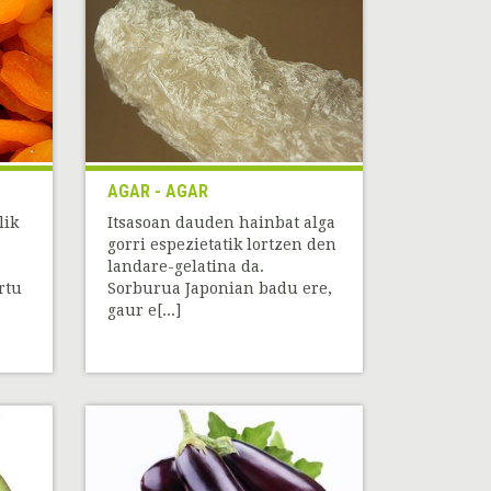
AGAR - AGAR
lik
Itsasoan dauden hainbat alga
gorri espezietatik lortzen den
landare-gelatina da.
rtu
Sorburua Japonian badu ere,
gaur e[...]