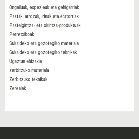
Ongailuak, espezieak eta gehigarriak
Pastak, arrozak, irinak eta eratorriak
Pastelgintza- eta okintza-produktuak
Perretxikoak
Sukaldeko eta gozotegiko materiala
Sukaldeko eta gozotegiko teknikak
Ugaztun ehizakia
zerbitzuko materiala
Zerbitzuko teknikak
Zerealak