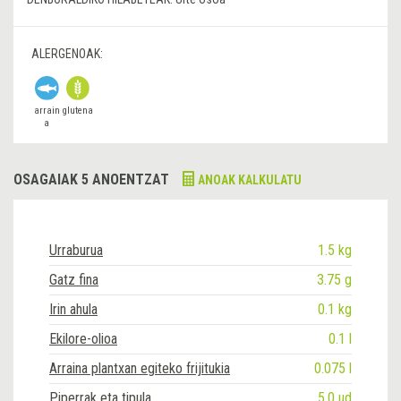
ALERGENOAK:
arrain
glutena
a
OSAGAIAK 5 ANOENTZAT
ANOAK KALKULATU
Urraburua
1.5 kg
Gatz fina
3.75 g
Irin ahula
0.1 kg
Ekilore-olioa
0.1 l
Arraina plantxan egiteko frijitukia
0.075 l
Piperrak eta tipula
5.0 ud