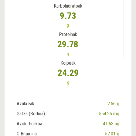
Karbohidratoak
9.73
g
Proteinak
29.78
g
Koipeak
24.29
g
Azukreak
2.56 g
Gatza (Sodioa)
554.25 mg
Azido Folikoa
41.63 ug
C Bitamina
57.01 g