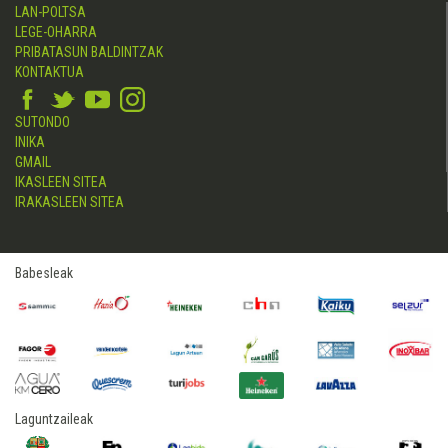
LAN-POLTSA
LEGE-OHARRA
PRIBATASUN BALDINTZAK
KONTAKTUA
SUTONDO
INIKA
GMAIL
IKASLEEN SITEA
IRAKASLEEN SITEA
Babesleak
Laguntzaileak