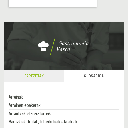
ERREZETAK
GLOSARIOA
Arrainak
Arrainen ebakerak
Arrautzak eta eratorriak
Barazkiak, frutak, tuberkuluak eta algak