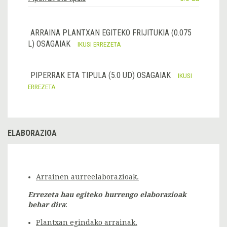
ARRAINA PLANTXAN EGITEKO FRIJITUKIA (0.075
L) OSAGAIAK
IKUSI ERREZETA
PIPERRAK ETA TIPULA (5.0 UD) OSAGAIAK
IKUSI
ERREZETA
ELABORAZIOA
Arrainen aurreelaborazioak.
Errezeta hau egiteko hurrengo elaborazioak
behar dira
:
Plantxan egindako arrainak.