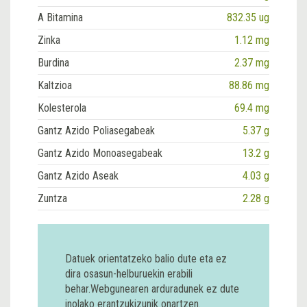
A Bitamina
832.35 ug
Zinka
1.12 mg
Burdina
2.37 mg
Kaltzioa
88.86 mg
Kolesterola
69.4 mg
Gantz Azido Poliasegabeak
5.37 g
Gantz Azido Monoasegabeak
13.2 g
Gantz Azido Aseak
4.03 g
Zuntza
2.28 g
Datuek orientatzeko balio dute eta ez
dira osasun-helburuekin erabili
behar.Webgunearen arduradunek ez dute
inolako erantzukizunik onartzen.