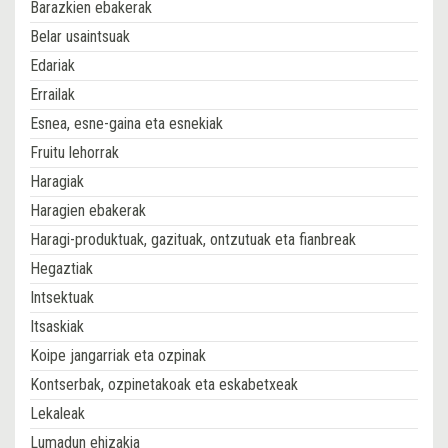
Barazkien ebakerak
Belar usaintsuak
Edariak
Errailak
Esnea, esne-gaina eta esnekiak
Fruitu lehorrak
Haragiak
Haragien ebakerak
Haragi-produktuak, gazituak, ontzutuak eta fianbreak
Hegaztiak
Intsektuak
Itsaskiak
Koipe jangarriak eta ozpinak
Kontserbak, ozpinetakoak eta eskabetxeak
Lekaleak
Lumadun ehizakia