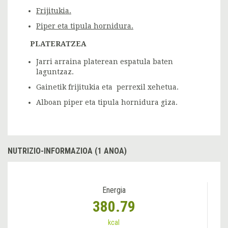
Frijitukia.
Piper eta tipula hornidura.
PLATERATZEA
Jarri arraina platerean espatula baten
laguntzaz.
Gainetik frijitukia eta perrexil xehetua.
Alboan piper eta tipula hornidura giza.
NUTRIZIO-INFORMAZIOA (1 ANOA)
Energia
380.79
kcal