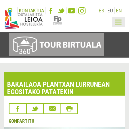
KONTAKTUA
ES
EU
EN
Togg
navig
BAKAILAOA PLANTXAN LURRUNEAN
EGOSITAKO PATATEKIN
KONPARTITU