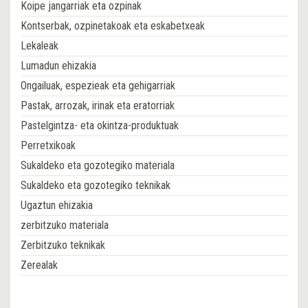
Koipe jangarriak eta ozpinak
Kontserbak, ozpinetakoak eta eskabetxeak
Lekaleak
Lumadun ehizakia
Ongailuak, espezieak eta gehigarriak
Pastak, arrozak, irinak eta eratorriak
Pastelgintza- eta okintza-produktuak
Perretxikoak
Sukaldeko eta gozotegiko materiala
Sukaldeko eta gozotegiko teknikak
Ugaztun ehizakia
zerbitzuko materiala
Zerbitzuko teknikak
Zerealak