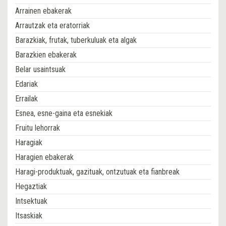
Arrainen ebakerak
Arrautzak eta eratorriak
Barazkiak, frutak, tuberkuluak eta algak
Barazkien ebakerak
Belar usaintsuak
Edariak
Errailak
Esnea, esne-gaina eta esnekiak
Fruitu lehorrak
Haragiak
Haragien ebakerak
Haragi-produktuak, gazituak, ontzutuak eta fianbreak
Hegaztiak
Intsektuak
Itsaskiak