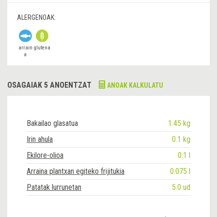
ALERGENOAK:
arrain
glutena
a
OSAGAIAK 5 ANOENTZAT
ANOAK KALKULATU
Bakailao glasatua
1.45 kg
Irin ahula
0.1 kg
Ekilore-olioa
0.1 l
Arraina plantxan egiteko frijitukia
0.075 l
Patatak lurrunetan
5.0 ud