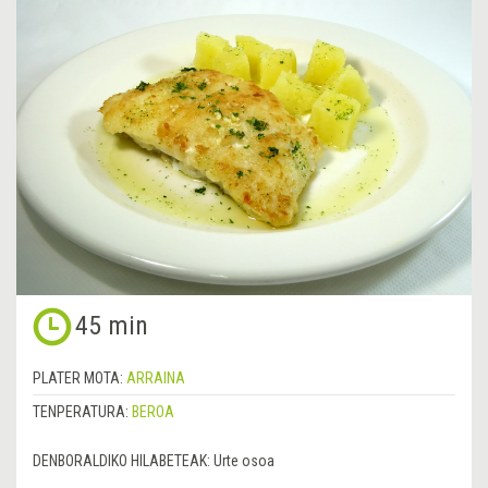
45 min
PLATER MOTA:
ARRAINA
TENPERATURA:
BEROA
DENBORALDIKO HILABETEAK:
Urte osoa