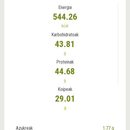
Energia
544.26
kcal
Karbohidratoak
43.81
g
Proteinak
44.68
g
Koipeak
29.01
g
Azukreak
1.77 g