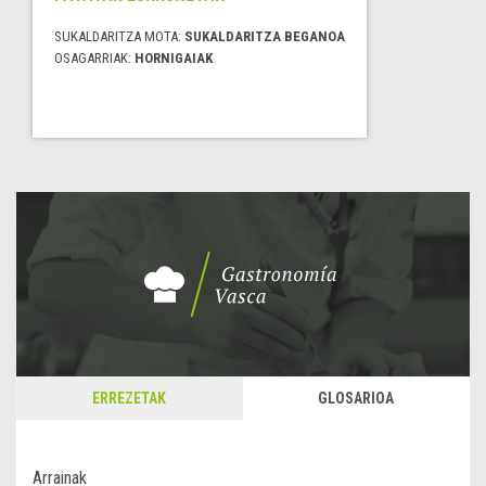
SUKALDARITZA MOTA:
SUKALDARITZA BEGANOA
OSAGARRIAK:
HORNIGAIAK
ERREZETAK
GLOSARIOA
Arrainak