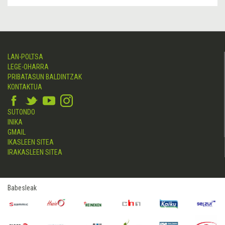
LAN-POLTSA
LEGE-OHARRA
PRIBATASUN BALDINTZAK
KONTAKTUA
SUTONDO
INIKA
GMAIL
IKASLEEN SITEA
IRAKASLEEN SITEA
Babesleak