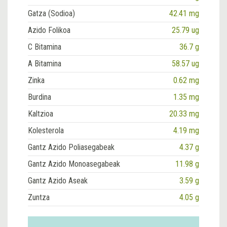
Gatza (Sodioa)
42.41 mg
Azido Folikoa
25.79 ug
C Bitamina
36.7 g
A Bitamina
58.57 ug
Zinka
0.62 mg
Burdina
1.35 mg
Kaltzioa
20.33 mg
Kolesterola
4.19 mg
Gantz Azido Poliasegabeak
4.37 g
Gantz Azido Monoasegabeak
11.98 g
Gantz Azido Aseak
3.59 g
Zuntza
4.05 g