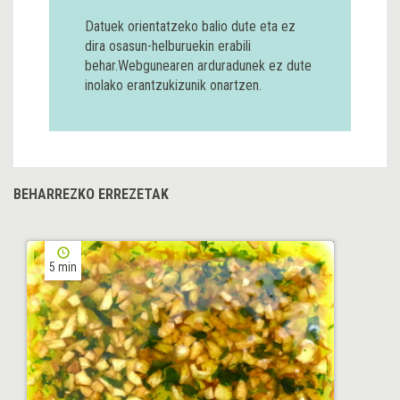
Datuek orientatzeko balio dute eta ez
dira osasun-helburuekin erabili
behar.Webgunearen arduradunek ez dute
inolako erantzukizunik onartzen.
BEHARREZKO ERREZETAK
5 min