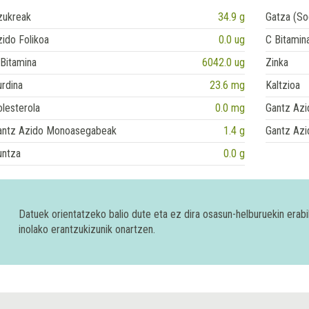
zukreak
34.9 g
Gatza (So
ido Folikoa
0.0 ug
C Bitamin
Bitamina
6042.0 ug
Zinka
rdina
23.6 mg
Kaltzioa
lesterola
0.0 mg
Gantz Azi
antz Azido Monoasegabeak
1.4 g
Gantz Azi
untza
0.0 g
Datuek orientatzeko balio dute eta ez dira osasun-helburuekin era
inolako erantzukizunik onartzen.