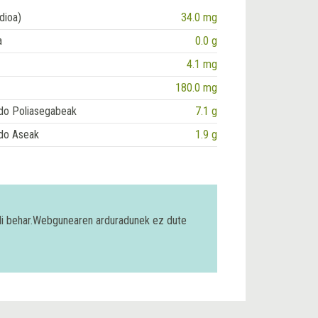
dioa)
34.0 mg
a
0.0 g
4.1 mg
180.0 mg
do Poliasegabeak
7.1 g
do Aseak
1.9 g
bili behar.Webgunearen arduradunek ez dute