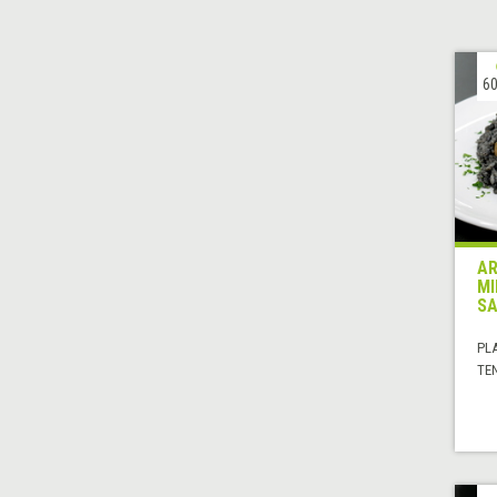
60
AR
MI
SA
PL
TE