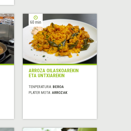
60 min
ARROZA OILASKOAREKIN
ETA UNTXIAREKIN
TENPERATURA:
BEROA
PLATER MOTA:
ARROZAK