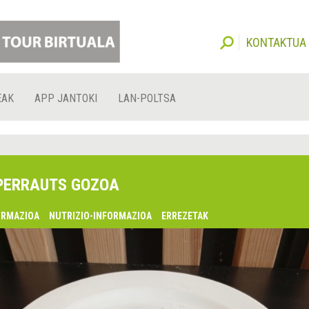
KONTAKTUA
EAK
APP JANTOKI
LAN-POLTSA
PERRAUTS GOZOA
ORMAZIOA
NUTRIZIO-INFORMAZIOA
ERREZETAK