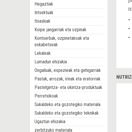
p
Hegaztiak
H
Intsektuak
Itsaskiak
Koipe jangarriak eta ozpinak
Kontserbak, ozpinetakoak eta
eskabetxeak
Lekaleak
Lumadun ehizakia
Ongailuak, espezieak eta gehigarriak
NUTRIZ
Pastak, arrozak, irinak eta eratorriak
Pastelgintza- eta okintza-produktuak
Perretxikoak
Sukaldeko eta gozotegiko materiala
Sukaldeko eta gozotegiko teknikak
Ugaztun ehizakia
zerbitzuko materiala