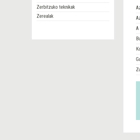
Zerbitzuko teknikak
A
Zerealak
Az
A 
Bu
Ko
G
Z