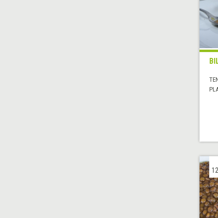
BI
TE
PL
12