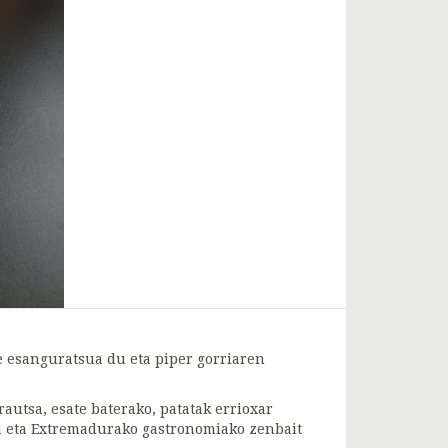
e esanguratsua du eta piper gorriaren
autsa, esate baterako, patatak errioxar
era eta Extremadurako gastronomiako zenbait