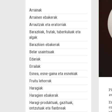
Arrainak
Arrainen ebakerak
Arrautzak eta eratorriak
Barazkiak, frutak, tuberkuluak eta
algak
Barazkien ebakerak
Belar usaintsuak
Edariak
Errailak
Esnea, esne-gaina eta esnekiak
Fruitu lehorrak
Haragiak
P
z
Haragien ebakerak
Haragi-produktuak, gazituak,
E
e
ontzutuak eta fianbreak