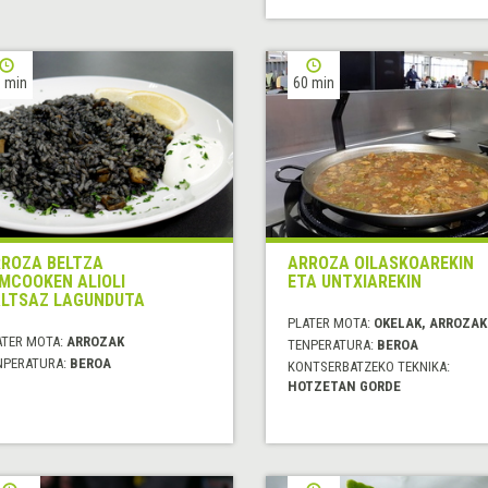
 min
60 min
ROZA BELTZA
ARROZA OILASKOAREKIN
MCOOKEN ALIOLI
ETA UNTXIAREKIN
LTSAZ LAGUNDUTA
PLATER MOTA:
OKELAK, ARROZAK
ATER MOTA:
ARROZAK
TENPERATURA:
BEROA
NPERATURA:
BEROA
KONTSERBATZEKO TEKNIKA:
HOTZETAN GORDE