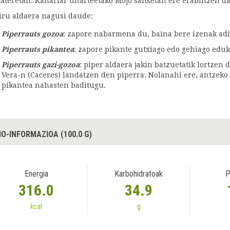
lateretan. Kanariar uharteetako Mojo saltsetan ere erabiltzen da
iru aldaera nagusi daude:
Piperrauts gozoa
: zapore nabarmena du, baina bere izenak ad
Piperrauts pikantea
: zapore pikante gutxiago edo gehiago eduk
Piperrauts gazi-gozoa
: piper aldaera jakin batzuetatik lortzen d
Vera-n (Caceres) landatzen den piperra. Nolanahi ere, antzeko 
pikantea nahasten baditugu.
IO-INFORMAZIOA (100.0 G)
Energia
Karbohidratoak
P
316.0
34.9
kcal
g