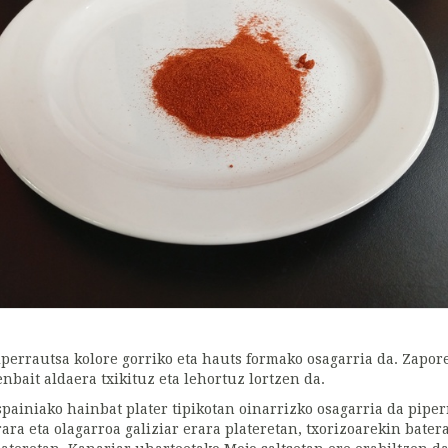
iperrautsa kolore gorriko eta hauts formako osagarria da. Zapor
enbait aldaera txikituz eta lehortuz lortzen da.
spainiako hainbat plater tipikotan oinarrizko osagarria da piperr
rara eta olagarroa galiziar erara plateretan, txorizoarekin bat