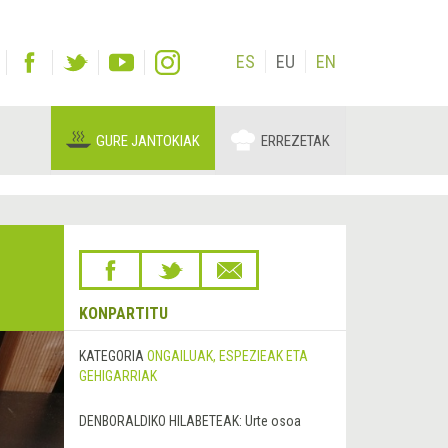
ES
EU
EN
GURE JANTOKIAK
ERREZETAK
KONPARTITU
KATEGORIA
ONGAILUAK, ESPEZIEAK ETA
GEHIGARRIAK
DENBORALDIKO HILABETEAK:
Urte osoa