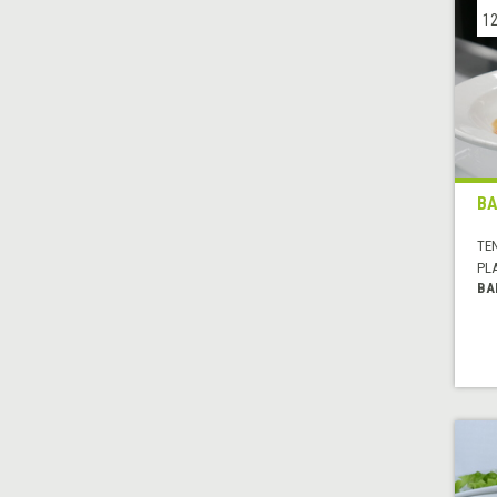
12
BA
TE
PL
BA