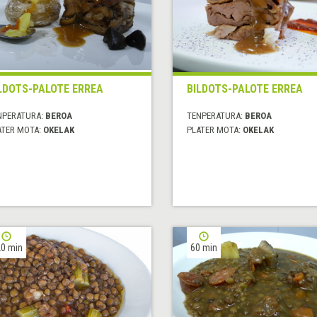
LDOTS-PALOTE ERREA
BILDOTS-PALOTE ERREA
NPERATURA:
BEROA
TENPERATURA:
BEROA
ATER MOTA:
OKELAK
PLATER MOTA:
OKELAK
0 min
60 min