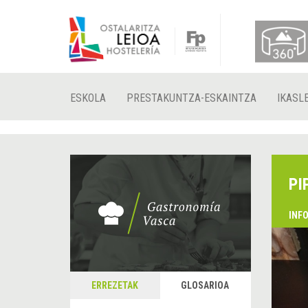
ESKOLA
PRESTAKUNTZA-ESKAINTZA
IKASL
PI
INF
ERREZETAK
GLOSARIOA