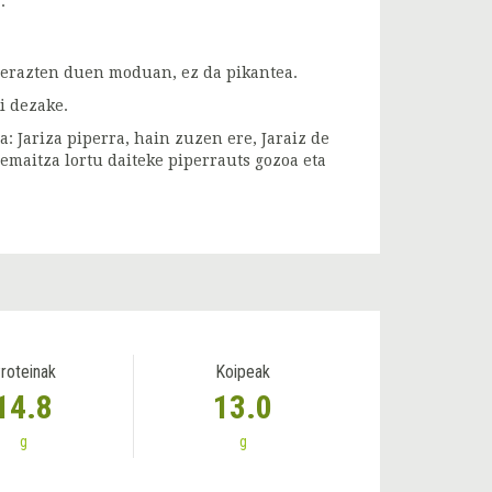
.
ierazten duen moduan, ez da pikantea.
i dezake.
a: Jariza piperra, hain zuzen ere, Jaraiz de
emaitza lortu daiteke piperrauts gozoa eta
roteinak
Koipeak
14.8
13.0
g
g