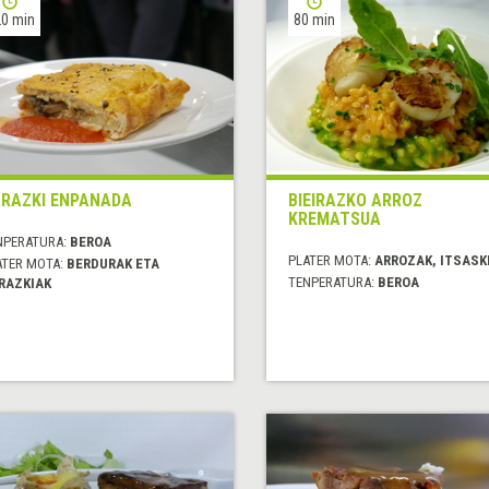
0 min
80 min
RAZKI ENPANADA
BIEIRAZKO ARROZ
KREMATSUA
NPERATURA:
BEROA
PLATER MOTA:
ARROZAK, ITSASK
ATER MOTA:
BERDURAK ETA
TENPERATURA:
BEROA
RAZKIAK