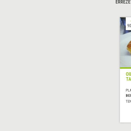
ERREZE
90
OI
TA
PL
BE
TE