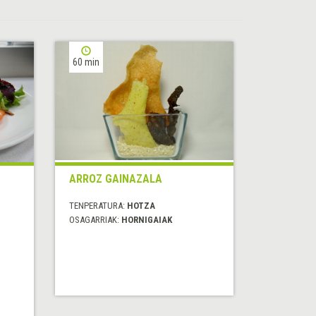
60 min
ARROZ GAINAZALA
TENPERATURA:
HOTZA
OSAGARRIAK:
HORNIGAIAK