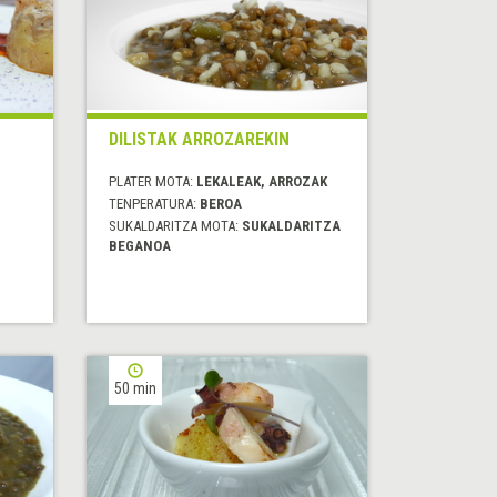
DILISTAK ARROZAREKIN
PLATER MOTA:
LEKALEAK, ARROZAK
TENPERATURA:
BEROA
SUKALDARITZA MOTA:
SUKALDARITZA
BEGANOA
50 min