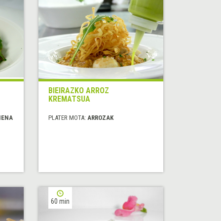
BIEIRAZKO ARROZ
KREMATSUA
IENA
PLATER MOTA:
ARROZAK
60 min