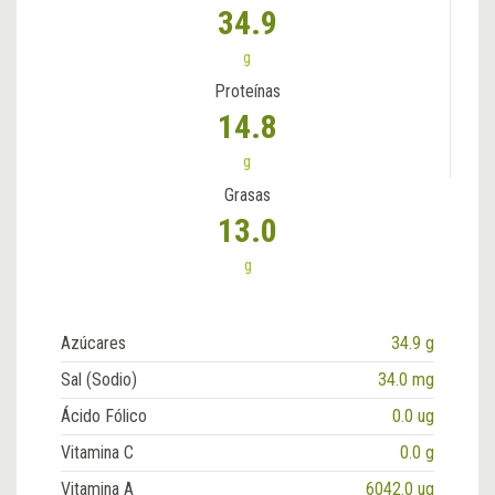
34.9
g
Proteínas
14.8
g
Grasas
13.0
g
Azúcares
34.9 g
Sal (Sodio)
34.0 mg
Ácido Fólico
0.0 ug
Vitamina C
0.0 g
Vitamina A
6042.0 ug