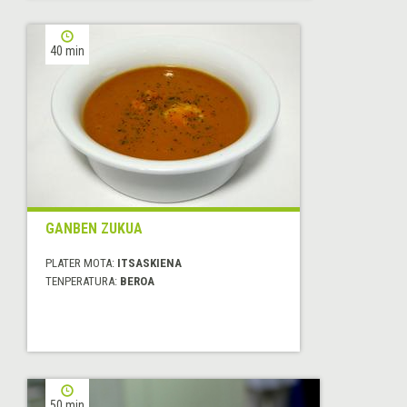
40 min
GANBEN ZUKUA
PLATER MOTA:
ITSASKIENA
TENPERATURA:
BEROA
50 min