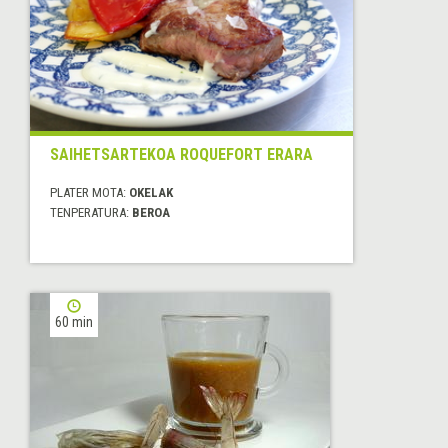
SAIHETSARTEKOA ROQUEFORT ERARA
PLATER MOTA:
OKELAK
TENPERATURA:
BEROA
60 min