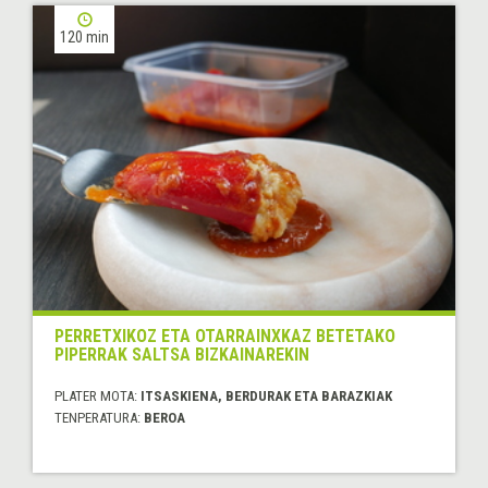
120 min
PERRETXIKOZ ETA OTARRAINXKAZ BETETAKO
PIPERRAK SALTSA BIZKAINAREKIN
PLATER MOTA:
ITSASKIENA, BERDURAK ETA BARAZKIAK
TENPERATURA:
BEROA