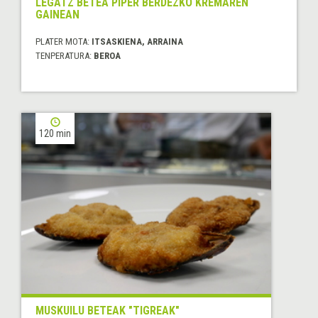
LEGATZ BETEA PIPER BERDEZKO KREMAREN
GAINEAN
PLATER MOTA:
ITSASKIENA, ARRAINA
TENPERATURA:
BEROA
120 min
MUSKUILU BETEAK "TIGREAK"