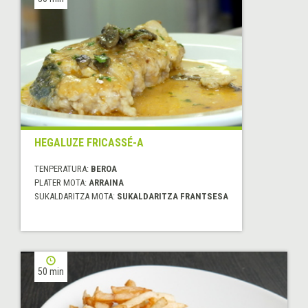
HEGALUZE FRICASSÉ-A
TENPERATURA:
BEROA
PLATER MOTA:
ARRAINA
SUKALDARITZA MOTA:
SUKALDARITZA FRANTSESA
50 min