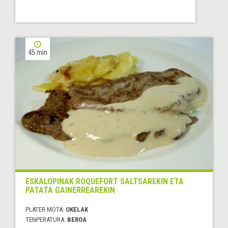
45 min
ESKALOPINAK ROQUEFORT SALTSAREKIN ETA
PATATA GAINERREAREKIN
PLATER MOTA:
OKELAK
TENPERATURA:
BEROA