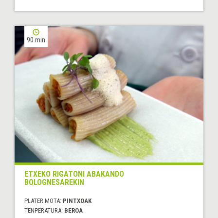
90 min
ETXEKO RIGATONI ABAKANDO
BOLOGNESAREKIN
PLATER MOTA:
PINTXOAK
TENPERATURA:
BEROA