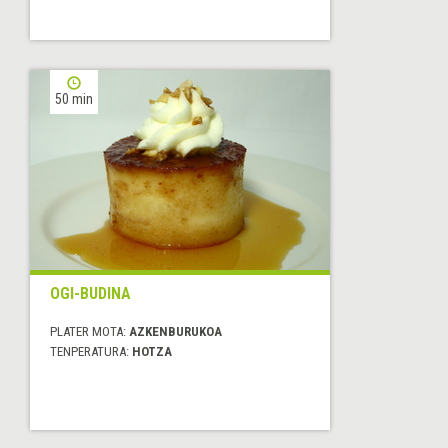
50 min
OGI-BUDINA
PLATER MOTA:
AZKENBURUKOA
TENPERATURA:
HOTZA