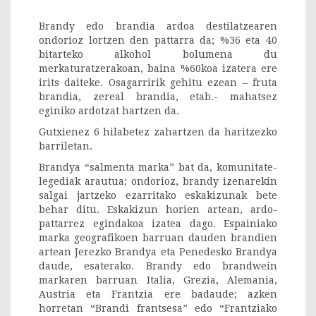
Brandy edo brandia ardoa destilatzearen
ondorioz lortzen den pattarra da; %36 eta 40
bitarteko alkohol bolumena du
merkaturatzerakoan, baina %60koa izatera ere
irits daiteke. Osagarririk gehitu ezean – fruta
brandia, zereal brandia, etab.- mahatsez
eginiko ardotzat hartzen da.
Gutxienez 6 hilabetez zahartzen da haritzezko
barriletan.
Brandya “salmenta marka” bat da, komunitate-
legediak arautua; ondorioz, brandy izenarekin
salgai jartzeko ezarritako eskakizunak bete
behar ditu. Eskakizun horien artean, ardo-
pattarrez egindakoa izatea dago. Espainiako
marka geografikoen barruan dauden brandien
artean Jerezko Brandya eta Penedesko Brandya
daude, esaterako. Brandy edo brandwein
markaren barruan Italia, Grezia, Alemania,
Austria eta Frantzia ere badaude; azken
horretan “Brandi frantsesa” edo “Frantziako