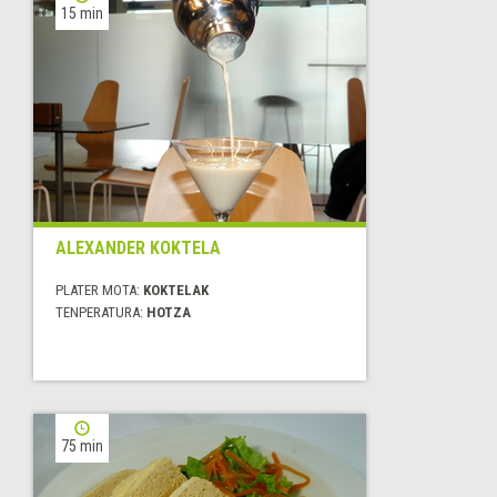
15 min
ALEXANDER KOKTELA
PLATER MOTA:
KOKTELAK
TENPERATURA:
HOTZA
75 min