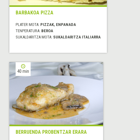
BARBAKOA PIZZA
PLATER MOTA:
PIZZAK, ENPANADA
TENPERATURA:
BEROA
SUKALDARITZA MOTA:
SUKALDARITZA ITALIARRA
40 min
BERRUENDA PROBENTZAR ERARA