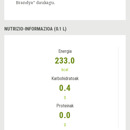
Brandya” daukagu.
NUTRIZIO-INFORMAZIOA (0.1 L)
Energia
233.0
kcal
Karbohidratoak
0.4
g
Proteinak
0.0
g