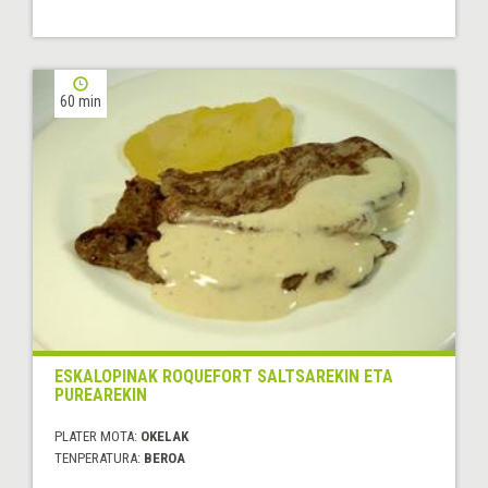
60 min
ESKALOPINAK ROQUEFORT SALTSAREKIN ETA
PUREAREKIN
PLATER MOTA:
OKELAK
TENPERATURA:
BEROA