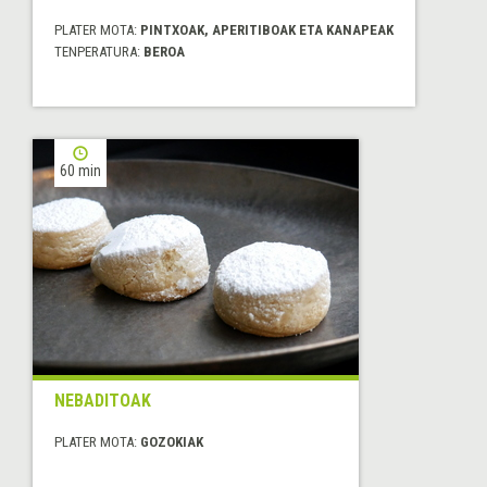
PLATER MOTA:
PINTXOAK, APERITIBOAK ETA KANAPEAK
TENPERATURA:
BEROA
60 min
NEBADITOAK
PLATER MOTA:
GOZOKIAK