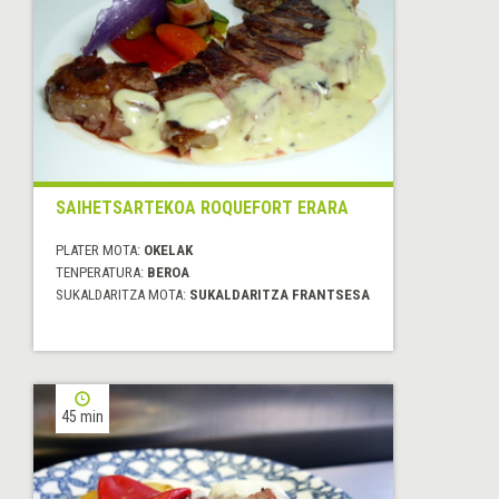
SAIHETSARTEKOA ROQUEFORT ERARA
PLATER MOTA:
OKELAK
TENPERATURA:
BEROA
SUKALDARITZA MOTA:
SUKALDARITZA FRANTSESA
45 min