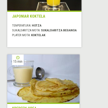
JAPONIAR KOKTELA
TENPERATURA:
HOTZA
SUKALDARITZA MOTA:
SUKALDARITZA BEGANOA
PLATER MOTA:
KOKTELAK
15 min