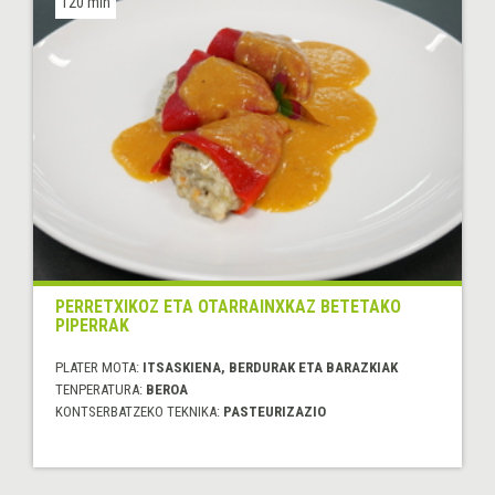
120 min
PERRETXIKOZ ETA OTARRAINXKAZ BETETAKO
PIPERRAK
PLATER MOTA:
ITSASKIENA, BERDURAK ETA BARAZKIAK
TENPERATURA:
BEROA
KONTSERBATZEKO TEKNIKA:
PASTEURIZAZIO