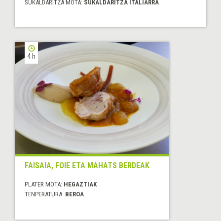
SUKALDARITZA MOTA:
SUKALDARITZA ITALIARRA
4 h
FAISAIA, FOIE ETA MAHATS BERDEAK
PLATER MOTA:
HEGAZTIAK
TENPERATURA:
BEROA