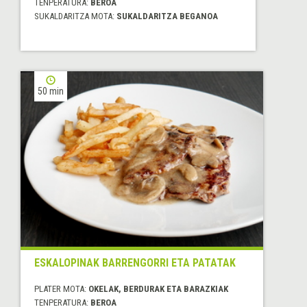
TENPERATURA:
BEROA
SUKALDARITZA MOTA:
SUKALDARITZA BEGANOA
50 min
ESKALOPINAK BARRENGORRI ETA PATATAK
PLATER MOTA:
OKELAK, BERDURAK ETA BARAZKIAK
TENPERATURA:
BEROA