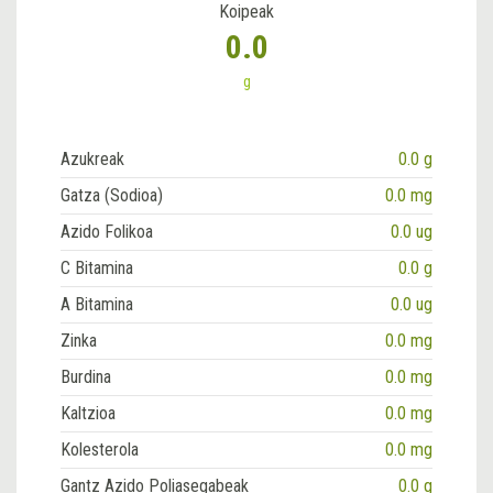
Koipeak
0.0
g
Azukreak
0.0 g
Gatza (Sodioa)
0.0 mg
Azido Folikoa
0.0 ug
C Bitamina
0.0 g
A Bitamina
0.0 ug
Zinka
0.0 mg
Burdina
0.0 mg
Kaltzioa
0.0 mg
Kolesterola
0.0 mg
Gantz Azido Poliasegabeak
0.0 g