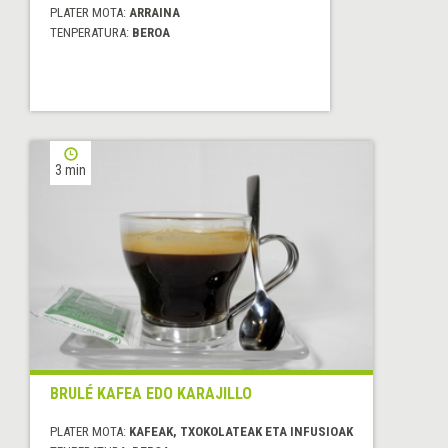
PLATER MOTA:
ARRAINA
TENPERATURA:
BEROA
3 min
BRULÉ KAFEA EDO KARAJILLO
PLATER MOTA:
KAFEAK, TXOKOLATEAK ETA INFUSIOAK