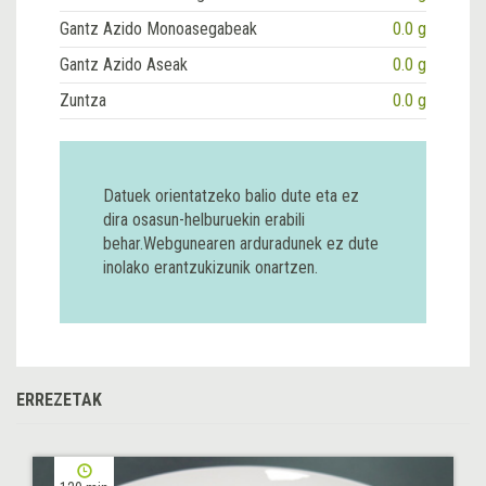
Gantz Azido Monoasegabeak
0.0 g
Gantz Azido Aseak
0.0 g
Zuntza
0.0 g
Datuek orientatzeko balio dute eta ez
dira osasun-helburuekin erabili
behar.Webgunearen arduradunek ez dute
inolako erantzukizunik onartzen.
ERREZETAK