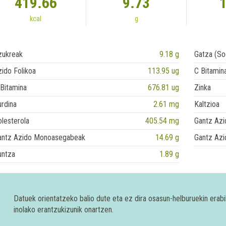
419.66
9.73
kcal
g
zukreak
9.18 g
Gatza (So
ido Folikoa
113.95 ug
C Bitamin
Bitamina
676.81 ug
Zinka
rdina
2.61 mg
Kaltzioa
lesterola
405.54 mg
Gantz Azi
antz Azido Monoasegabeak
14.69 g
Gantz Azi
untza
1.89 g
Datuek orientatzeko balio dute eta ez dira osasun-helburuekin era
inolako erantzukizunik onartzen.