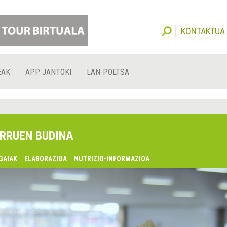
KONTAKTUA
EAK
APP JANTOKI
LAN-POLTSA
RRUEN BUDINA
GAIAK
ELABORAZIOA
NUTRIZIO-INFORMAZIOA