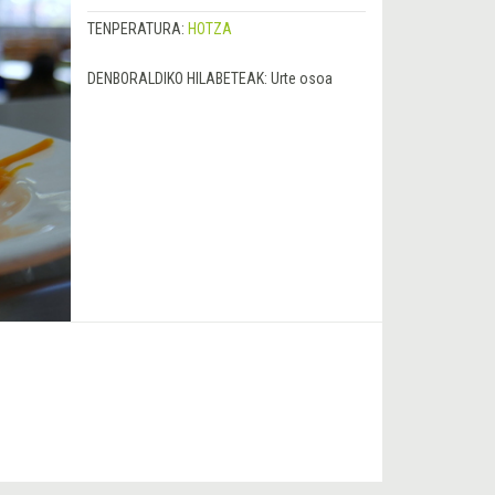
TENPERATURA:
HOTZA
DENBORALDIKO HILABETEAK:
Urte osoa