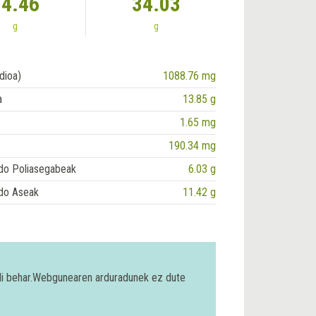
14.46
34.03
g
g
dioa)
1088.76 mg
a
13.85 g
1.65 mg
190.34 mg
do Poliasegabeak
6.03 g
do Aseak
11.42 g
bili behar.Webgunearen arduradunek ez dute