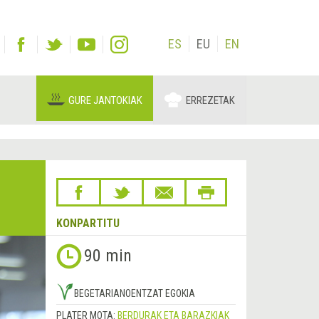
ES
EU
EN
GURE JANTOKIAK
ERREZETAK
KONPARTITU
90 min
BEGETARIANOENTZAT EGOKIA
PLATER MOTA:
BERDURAK ETA BARAZKIAK