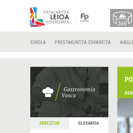
ESKOLA
PRESTAKUNTZA-ESKAINTZA
IKASL
PO
OSA
ERREZETAK
GLOSARIOA