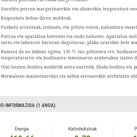
Sueztitu porrua margarinarekin eta olioarekin tenperatura os
Koipeztatu behar diren moldeak.
Puskatu arrautzak, irabiatu, eta gehitu esnea, nahastura osoar
Porrua eta aparailua bateratu eta ondo nahastu. Aparailua mold
sartu eta labearen barnean dagoenean, plaka urarekin bete ma
Komeni da su txikian egitea, 130 ºC-tan gehienez ere, budinar
tenperaturaren eta budinaren tamainaren araberakoa izaten d
Utzi hozten budina moldetik atera aurretik. Ebaki budina eta ja
Normalean maionesarekin eta saltsa arrosarekin zerbitzatu ohi
IO-INFORMAZIOA (1 ANOA)
Energia
Karbohidratoak
P