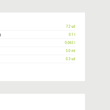
7.2 ud
a
0.1 l
0.065 l
5.0 ml
0.3 ud