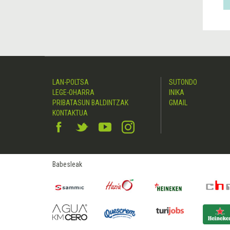
LAN-POLTSA
SUTONDO
LEGE-OHARRA
INIKA
PRIBATASUN BALDINTZAK
GMAIL
KONTAKTUA
Babesleak