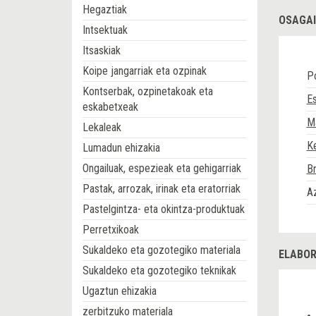
Hegaztiak
OSAGAI
Intsektuak
Itsaskiak
Koipe jangarriak eta ozpinak
P
Kontserbak, ozpinetakoak eta
Es
eskabetxeak
M
Lekaleak
K
Lumadun ehizakia
Ongailuak, espezieak eta gehigarriak
B
Pastak, arrozak, irinak eta eratorriak
Az
Pastelgintza- eta okintza-produktuak
Perretxikoak
Sukaldeko eta gozotegiko materiala
ELABOR
Sukaldeko eta gozotegiko teknikak
Ugaztun ehizakia
zerbitzuko materiala