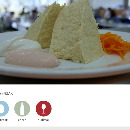
GENOAK:
autzak
esnea
sulfitoak