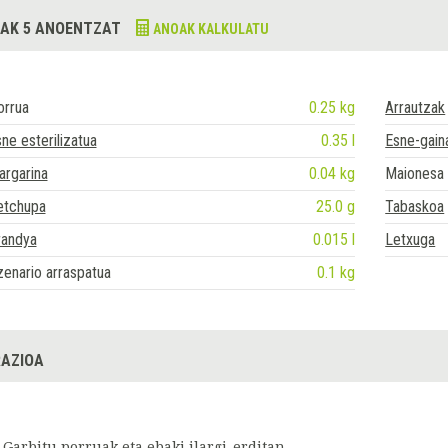
AK 5 ANOENTZAT
ANOAK KALKULATU
orrua
0.25 kg
Arrautzak
ne esterilizatua
0.35 l
Esne-gain
argarina
0.04 kg
Maionesa
etchupa
25.0 g
Tabaskoa
randya
0.015 l
Letxuga
enario arraspatua
0.1 kg
AZIOA
Garbitu porruak eta ebaki ilargi-erditan.