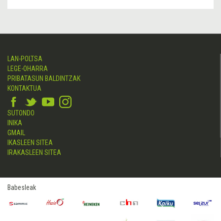
LAN-POLTSA
LEGE-OHARRA
PRIBATASUN BALDINTZAK
KONTAKTUA
SUTONDO
INIKA
GMAIL
IKASLEEN SITEA
IRAKASLEEN SITEA
Babesleak