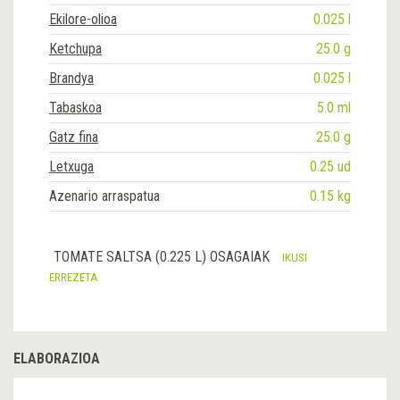
Ekilore-olioa
0.025 l
Ketchupa
25.0 g
Brandya
0.025 l
Tabaskoa
5.0 ml
Gatz fina
25.0 g
Letxuga
0.25 ud
Azenario arraspatua
0.15 kg
TOMATE SALTSA (0.225 L) OSAGAIAK
IKUSI
ERREZETA
ELABORAZIOA