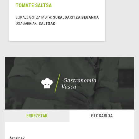
TOMATE SALTSA
SUKALDARITZA MOTA:
SUKALDARITZA BEGANOA
OSAGARRIAK:
SALTSAK
ERREZETAK
GLOSARIOA
Arrainak