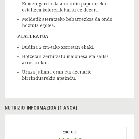
Komenigarria da aluminio paperarekin
estaltzea kolorerik hartu ez dezan.
Moldetik ateratzeko beharrezkoa da ondo
hoztuta egotea.
PLATERATUA
Budina 2 cm-tako xerretan ebaki.
Hotzetan zerbitzatu maionesa eta saltsa
arrosarekin.
Uraza juliana eran eta azenario
birrinduarekin apaindu.
NUTRIZIO-INFORMAZIOA (1 ANOA)
Energia