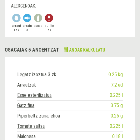
ALERGENOAK:
arraut
arrain
esnea
sulfito
zak
a
ak
OSAGAIAK 5 ANOENTZAT
ANOAK KALKULATU
Legatz izoztua 3 zk.
0.25 kg
Arrautzak
7.2 ud
Esne esterilizatua
0.225 l
Gatz fina
3.75 g
Piperbeltz zuria, ehoa
0.25 g
Tomate saltsa
0.225 l
Maionesa
0.18 l