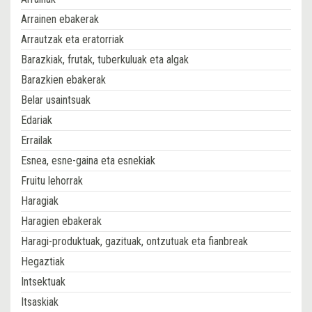
Arrainen ebakerak
Arrautzak eta eratorriak
Barazkiak, frutak, tuberkuluak eta algak
Barazkien ebakerak
Belar usaintsuak
Edariak
Errailak
Esnea, esne-gaina eta esnekiak
Fruitu lehorrak
Haragiak
Haragien ebakerak
Haragi-produktuak, gazituak, ontzutuak eta fianbreak
Hegaztiak
Intsektuak
Itsaskiak