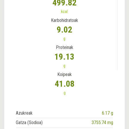
499.82
kcal
Karbohidratoak
9.02
g
Proteinak
19.13
g
Koipeak
41.08
g
Azukreak
6.17 g
Gatza (Sodioa)
3755.74 mg