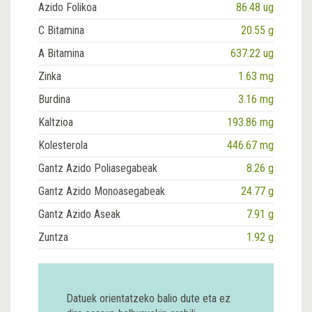
Azido Folikoa
86.48 ug
C Bitamina
20.55 g
A Bitamina
637.22 ug
Zinka
1.63 mg
Burdina
3.16 mg
Kaltzioa
193.86 mg
Kolesterola
446.67 mg
Gantz Azido Poliasegabeak
8.26 g
Gantz Azido Monoasegabeak
24.77 g
Gantz Azido Aseak
7.91 g
Zuntza
1.92 g
Datuek orientatzeko balio dute eta ez