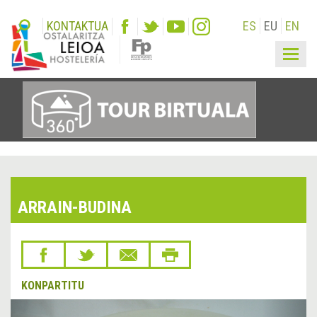
KONTAKTUA
ES
EU
EN
Togg
navig
ARRAIN-BUDINA
KONPARTITU
&lsaquo;
Hurr