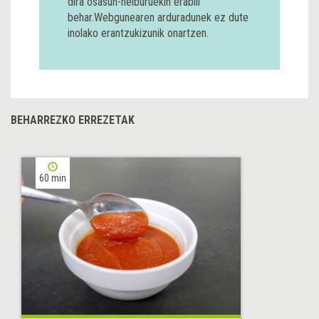
dira osasun-helburuekin erabili
behar.Webgunearen arduradunek ez dute
inolako erantzukizunik onartzen.
BEHARREZKO ERREZETAK
60 min