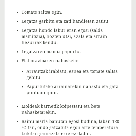
Tomate saltsa
egin.
Legatza garbitu eta zati handietan zatitu.
Legatza hondo labur eran egosi (salda
mamitsua), hozten utzi, azala eta arrain
hezurrak kendu.
Legatzaren mamia papurtu.
Elaborazioaren nahasketa:
Arrautzak irabiatu, esnea eta tomate saltsa
gehitu.
Papurtutako arrainarekin nahastu eta gatz
puntuan ipini.
Moldeak barnetik koipestatu eta bete
nahasketarekin.
Bainu maria banutan egosi budina, laban 180
ºC-tan, ondo gatzatuta egon arte temperatura
txikitan gainazala erre ez dadin.