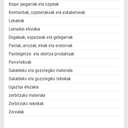
Koipe jangarriak eta ozpinak
Kontserbak, ozpinetakoak eta eskabetxeak
Lekaleak
Lumadun ehizakia
Ongailuak, espezieak eta gehigarriak
Pastak, arrozak, irinak eta eratorriak
Pastelgintza- eta okintza-produktuak
Perretxikoak
Sukaldeko eta gozotegiko materiala
Sukaldeko eta gozotegiko teknikak
Ugaztun ehizakia
zerbitzuko materiala
Zerbitzuko teknikak
Zerealak