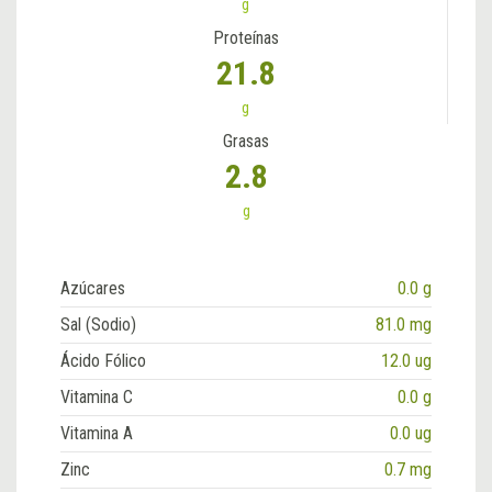
g
Proteínas
21.8
g
Grasas
2.8
g
Azúcares
0.0 g
Sal (Sodio)
81.0 mg
Ácido Fólico
12.0 ug
Vitamina C
0.0 g
Vitamina A
0.0 ug
Zinc
0.7 mg