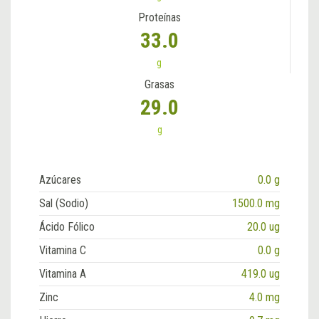
Proteínas
33.0
g
Grasas
29.0
g
Azúcares
0.0 g
Sal (Sodio)
1500.0 mg
Ácido Fólico
20.0 ug
Vitamina C
0.0 g
Vitamina A
419.0 ug
Zinc
4.0 mg