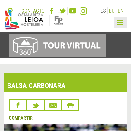
CONTACTO
ES
EU
EN
Togg
navig
SALSA CARBONARA
COMPARTIR
&lsaquo;
Sigu