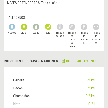
MESES DE TEMPORADA:
Todo el año
ALÉRGENOS:
Huevos
Gluten
Leche
Soja
Trazas
Trazas
Trazas
Trazas
de apio
de
de
de
frutos
mostaz
sésam
de
a
o
cáscar
a
INGREDIENTES PARA 5 RACIONES
CALCULAR RACIONES
Cebolla
0.2 kg
Bacón
0.2 kg
Champiñón
0.2 kg
Nata
0.2 l