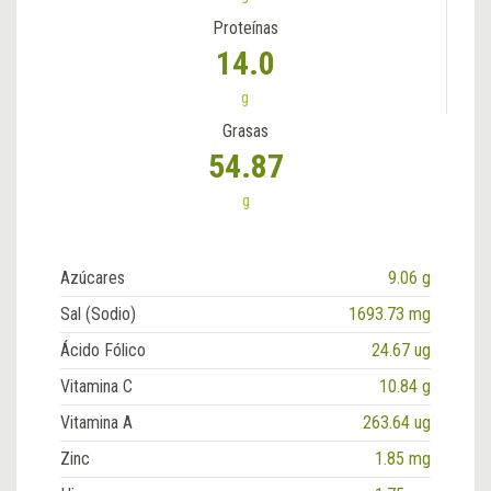
Proteínas
14.0
g
Grasas
54.87
g
Azúcares
9.06 g
Sal (Sodio)
1693.73 mg
Ácido Fólico
24.67 ug
Vitamina C
10.84 g
Vitamina A
263.64 ug
Zinc
1.85 mg