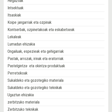
Hegaztiak
Intsektuak
Itsaskiak
Koipe jangarriak eta ozpinak
Kontserbak, ozpinetakoak eta eskabetxeak
Lekaleak
Lumadun ehizakia
Ongailuak, espezieak eta gehigarriak
Pastak, arrozak, irinak eta eratorriak
Pastelgintza- eta okintza-produktuak
Perretxikoak
Sukaldeko eta gozotegiko materiala
Sukaldeko eta gozotegiko teknikak
Ugaztun ehizakia
zerbitzuko materiala
Zerbitzuko teknikak