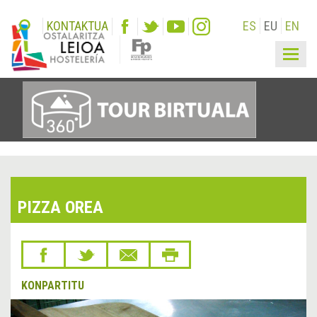
KONTAKTUA
ES
EU
EN
Togg
navig
PIZZA OREA
KONPARTITU
&lsaquo;
Hurr