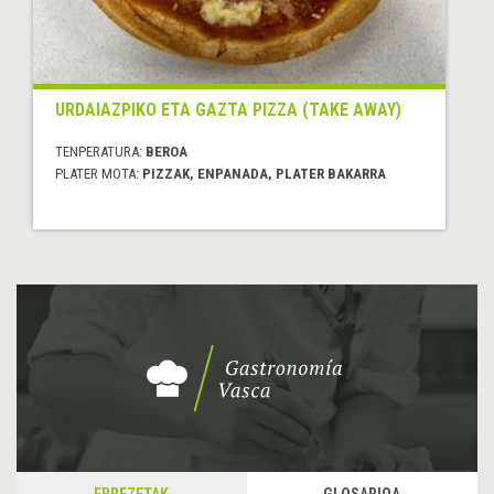
URDAIAZPIKO ETA GAZTA PIZZA (TAKE AWAY)
TENPERATURA:
BEROA
PLATER MOTA:
PIZZAK, ENPANADA, PLATER BAKARRA
ERREZETAK
GLOSARIOA