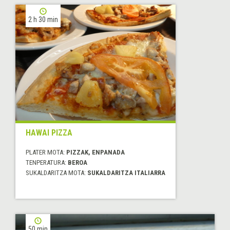
2 h 30 min
HAWAI PIZZA
PLATER MOTA:
PIZZAK, ENPANADA
TENPERATURA:
BEROA
SUKALDARITZA MOTA:
SUKALDARITZA ITALIARRA
50 min