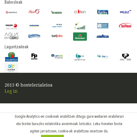
Babesleak
Laguntzaileak
2015 © hostelerialeioa
Log in
Google Analytics-en cookieak erabiltzen ditugu gure webaren erabilerari
eta bisitei buruzko estatistika anonimoak lortzeko. Leku honetan bisita
egiten jarraitzean, cookie-ak erabiltzea onartzen du.