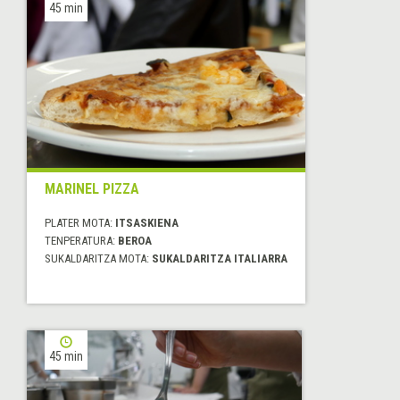
45 min
MARINEL PIZZA
PLATER MOTA:
ITSASKIENA
TENPERATURA:
BEROA
SUKALDARITZA MOTA:
SUKALDARITZA ITALIARRA
45 min