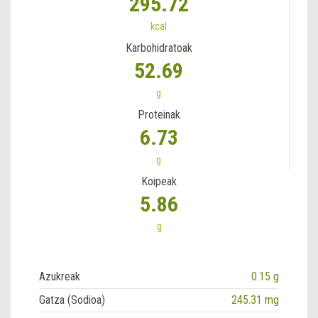
295.72
kcal
Karbohidratoak
52.69
g
Proteinak
6.73
g
Koipeak
5.86
g
Azukreak
0.15 g
Gatza (Sodioa)
245.31 mg