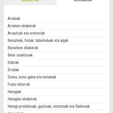
Arrainak
Arrainen ebakerak
Arrautzak eta eratorriak
Barazkiak, frutak, tuberkuluak eta algak
Barazkien ebakerak
Belar usaintsuak
Edariak
Errailak
Esnea, esne-gaina eta esnekiak
Fruitu lehorrak
Haragiak
Haragien ebakerak
Haragi-produktuak, gazituak, ontzutuak eta fianbreak