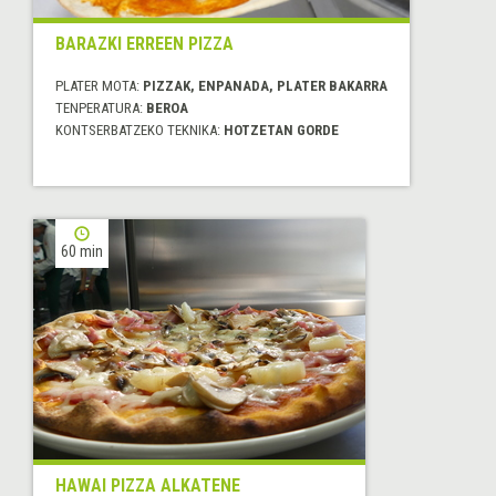
BARAZKI ERREEN PIZZA
PLATER MOTA:
PIZZAK, ENPANADA, PLATER BAKARRA
TENPERATURA:
BEROA
KONTSERBATZEKO TEKNIKA:
HOTZETAN GORDE
60 min
HAWAI PIZZA ALKATENE