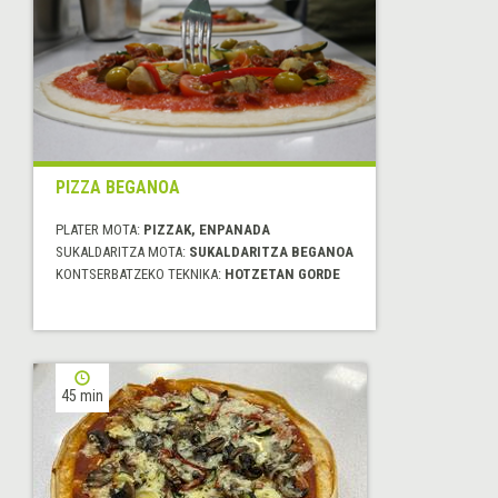
PIZZA BEGANOA
PLATER MOTA:
PIZZAK, ENPANADA
SUKALDARITZA MOTA:
SUKALDARITZA BEGANOA
KONTSERBATZEKO TEKNIKA:
HOTZETAN GORDE
45 min