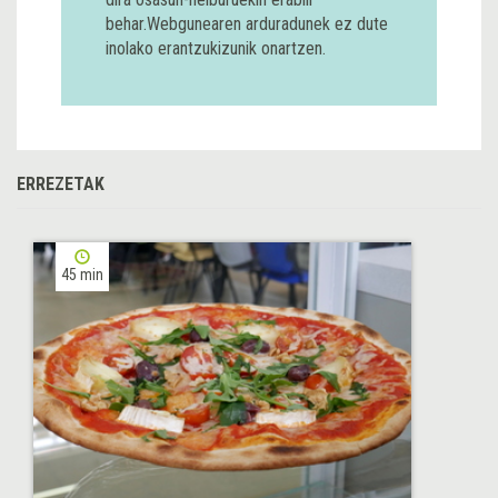
behar.Webgunearen arduradunek ez dute
inolako erantzukizunik onartzen.
ERREZETAK
45 min