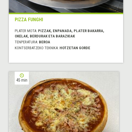
PIZZA FUNGHI
PLATER MOTA:
PIZZAK, ENPANADA, PLATER BAKARRA,
OKELAK, BERDURAK ETA BARAZKIAK
TENPERATURA:
BEROA
KONTSERBATZEKO TEKNIKA:
HOTZETAN GORDE
45 min