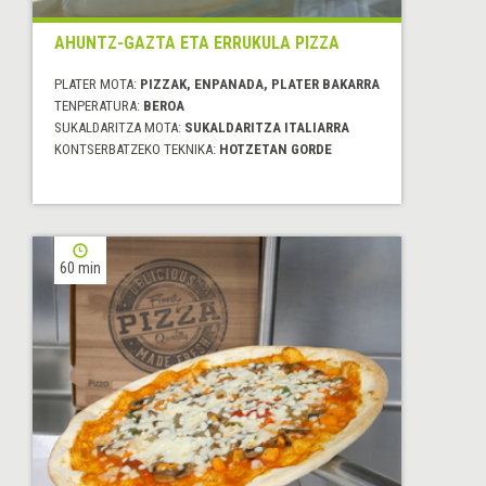
AHUNTZ-GAZTA ETA ERRUKULA PIZZA
PLATER MOTA:
PIZZAK, ENPANADA, PLATER BAKARRA
TENPERATURA:
BEROA
SUKALDARITZA MOTA:
SUKALDARITZA ITALIARRA
KONTSERBATZEKO TEKNIKA:
HOTZETAN GORDE
60 min