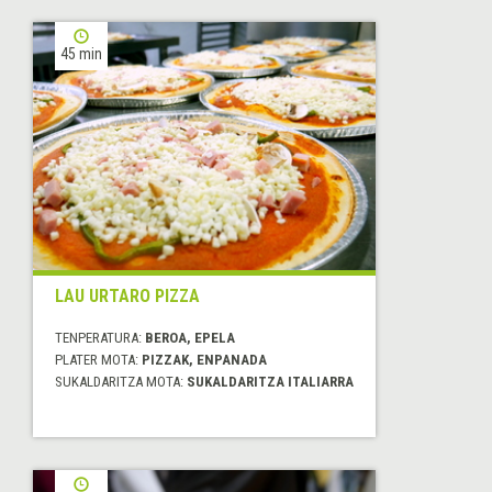
45 min
LAU URTARO PIZZA
TENPERATURA:
BEROA, EPELA
PLATER MOTA:
PIZZAK, ENPANADA
SUKALDARITZA MOTA:
SUKALDARITZA ITALIARRA