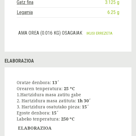
Gatz fina
3.125 g
Legamia
6.25 g
AMA OREA (0.016 KG) OSAGAIAK
IKUSI ERREZETA
ELABORAZIOA
Oratze denbora:
13´
Orearen tenperatura:
25 ºC
1.Hartzidura masa zatitu gabe
2. Hartzidura masa zatituta:
1h 30´
3. Hartzidura osatutako pieza:
15´
Egoste denbora:
15´
Labeko tenperatura:
250 ºC
ELABORAZIOA