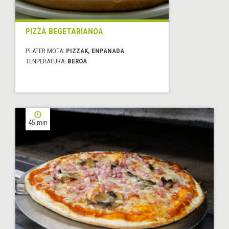
PIZZA BEGETARIANOA
PLATER MOTA:
PIZZAK, ENPANADA
TENPERATURA:
BEROA
45 min