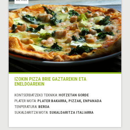
IZOKIN PIZZA BRIE GAZTAREKIN ETA
ENELDOAREKIN
KONTSERBATZEKO TEKNIKA:
HOTZETAN GORDE
PLATER MOTA:
PLATER BAKARRA, PIZZAK, ENPANADA
TENPERATURA:
BEROA
SUKALDARITZA MOTA:
SUKALDARITZA ITALIARRA