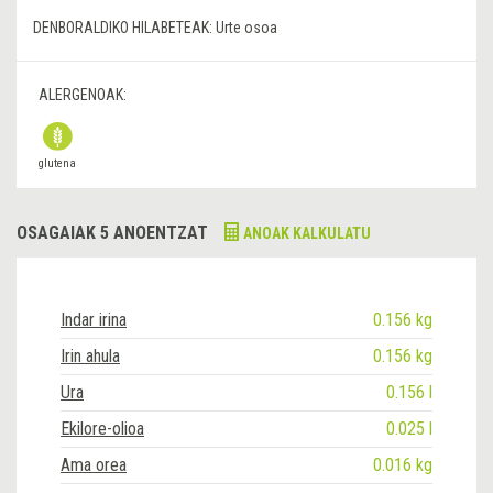
DENBORALDIKO HILABETEAK:
Urte osoa
ALERGENOAK:
glutena
OSAGAIAK 5 ANOENTZAT
ANOAK KALKULATU
Indar irina
0.156 kg
Irin ahula
0.156 kg
Ura
0.156 l
Ekilore-olioa
0.025 l
Ama orea
0.016 kg