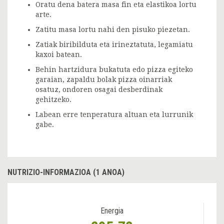
Oratu dena batera masa fin eta elastikoa lortu
arte.
Zatitu masa lortu nahi den pisuko piezetan.
Zatiak biribilduta eta irineztatuta, legamiatu
kaxoi batean.
Behin hartzidura bukatuta edo pizza egiteko
garaian, zapaldu bolak pizza oinarriak
osatuz, ondoren osagai desberdinak
gehitzeko.
Labean erre tenperatura altuan eta lurrunik
gabe.
NUTRIZIO-INFORMAZIOA (1 ANOA)
Energia