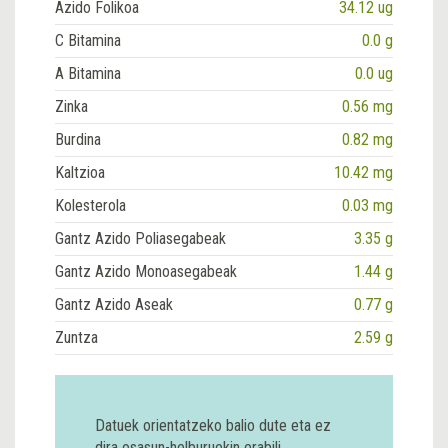
Azido Folikoa
34.12 ug
C Bitamina
0.0 g
A Bitamina
0.0 ug
Zinka
0.56 mg
Burdina
0.82 mg
Kaltzioa
10.42 mg
Kolesterola
0.03 mg
Gantz Azido Poliasegabeak
3.35 g
Gantz Azido Monoasegabeak
1.44 g
Gantz Azido Aseak
0.77 g
Zuntza
2.59 g
Datuek orientatzeko balio dute eta ez
dira osasun-helburuekin erabili