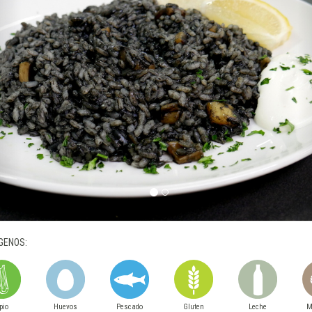
GENOS:
pio
Huevos
Pescado
Gluten
Leche
M