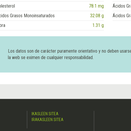
lesterol
78.1 mg
Ácidos Gr
cidos Grasos Monoinsaturados
32.08 g
Ácidos Gr
bra
1.31 g
Los datos son de carácter puramente orientativo y no deben usars
la web se eximen de cualquier responsabilidad.
IKASLEEN SITEA
IRAKASLEEN SITEA