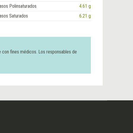
asos Polinsaturados
4.61 g
asos Saturados
6.21 g
e con fines médicos. Los responsables de