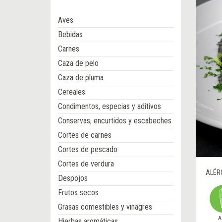
Aves
Bebidas
Carnes
Caza de pelo
Caza de pluma
Cereales
Condimentos, especias y aditivos
Conservas, encurtidos y escabeches
Cortes de carnes
Cortes de pescado
Cortes de verdura
ALÉR
Despojos
Frutos secos
Grasas comestibles y vinagres
A
Hierbas aromáticas