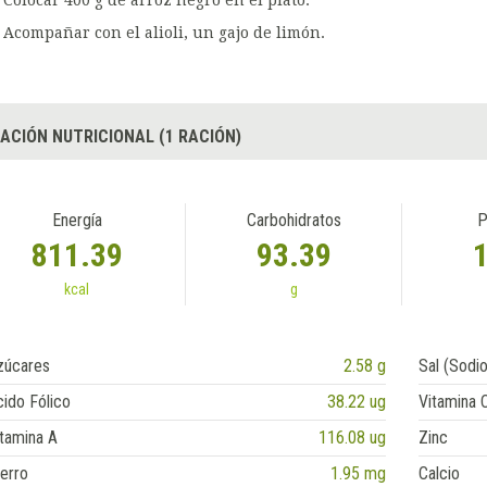
Acompañar con el alioli, un gajo de limón.
ACIÓN NUTRICIONAL (1 RACIÓN)
Energía
Carbohidratos
P
811.39
93.39
kcal
g
zúcares
2.58 g
Sal (Sodio
ido Fólico
38.22 ug
Vitamina 
tamina A
116.08 ug
Zinc
erro
1.95 mg
Calcio