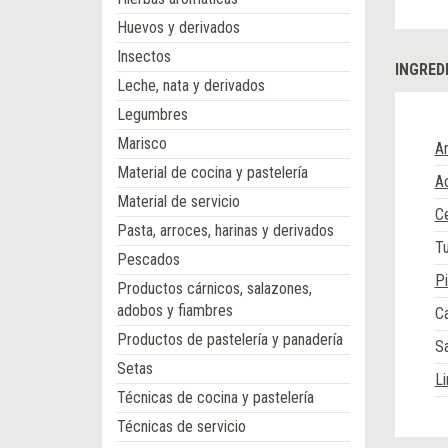
Huevos y derivados
Insectos
INGRED
Leche, nata y derivados
Legumbres
Marisco
A
Material de cocina y pastelería
Ac
Material de servicio
Ce
Pasta, arroces, harinas y derivados
Tu
Pescados
P
Productos cárnicos, salazones,
adobos y fiambres
C
Productos de pastelería y panadería
S
Setas
L
Técnicas de cocina y pastelería
Técnicas de servicio