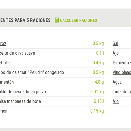
IENTES PARA 5 RACIONES
CALCULAR RACIONES
rroz
0.5 kg
Sal
eite de oliva suave
0.1 l
Ajo
bolla
0.4 kg
Pimiento 
bo de calamar "Peludin" congelado
0.5 kg
Vino blan
imentón
4.0 g
Agua
aldo de pescado en polvo
0.01 kg
Tinta de c
alsa mahonesa de bote
0.15 l
Ajo
imón
0.15 kg