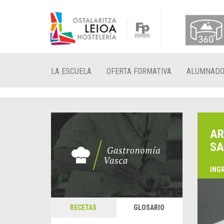
LA ESCUELA
OFERTA FORMATIVA
ALUMNAD
AR
SA
ING
&
A
RECETAS
GLOSARIO