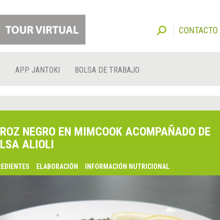
CONTACTO
O
APP JANTOKI
BOLSA DE TRABAJO
ROZ NEGRO EN MIMCOOK ACOMPAÑADO DE
LSA ALIOLI
REDIENTES
ELABORACIÓN
INFORMACIÓN NUTRICIONAL
lsaquo;
nterior