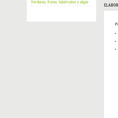
Verduras, frutas, tubérculos y algas
ELABOR
P