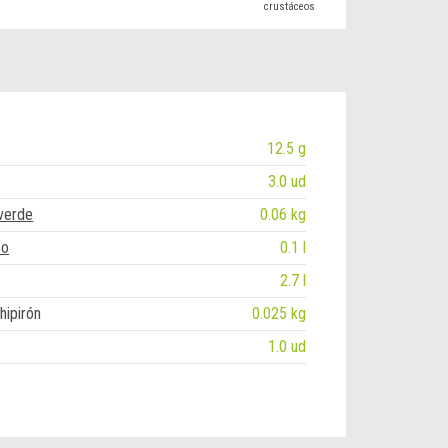
crustáceos
12.5 g
3.0 ud
verde
0.06 kg
co
0.1 l
2.7 l
hipirón
0.025 kg
1.0 ud