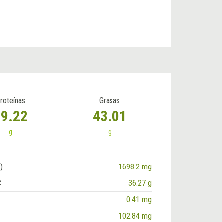
roteínas
Grasas
19.22
43.01
g
g
)
1698.2 mg
C
36.27 g
0.41 mg
102.84 mg