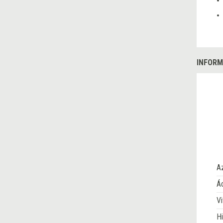
INFORM
A
Ác
Vi
Hi