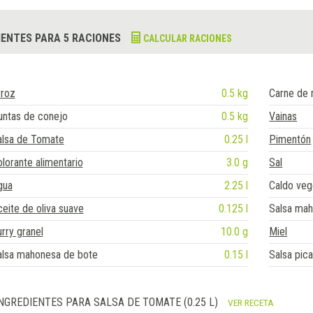
IENTES PARA 5 RACIONES
CALCULAR RACIONES
rroz
0.5 kg
Carne de 
untas de conejo
0.5 kg
Vainas
alsa de Tomate
0.25 l
Pimentón
lorante alimentario
3.0 g
Sal
gua
2.25 l
Caldo veg
eite de oliva suave
0.125 l
Salsa mah
rry granel
10.0 g
Miel
alsa mahonesa de bote
0.15 l
Salsa pic
NGREDIENTES PARA SALSA DE TOMATE (0.25 L)
VER RECETA