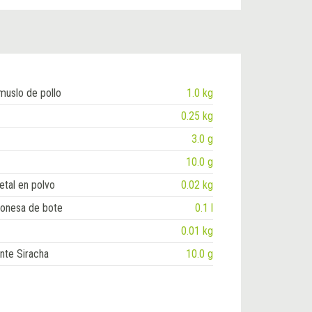
muslo de pollo
1.0 kg
0.25 kg
3.0 g
10.0 g
etal en polvo
0.02 kg
onesa de bote
0.1 l
0.01 kg
ante Siracha
10.0 g