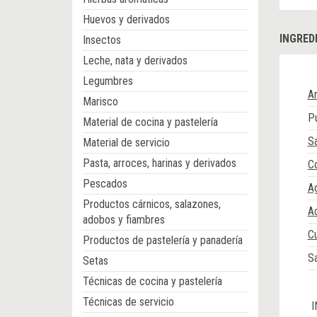
Huevos y derivados
INGRED
Insectos
Leche, nata y derivados
Legumbres
A
Marisco
P
Material de cocina y pastelería
S
Material de servicio
Pasta, arroces, harinas y derivados
Co
Pescados
A
Productos cárnicos, salazones,
Ac
adobos y fiambres
Cu
Productos de pastelería y panadería
S
Setas
Técnicas de cocina y pastelería
Técnicas de servicio
I