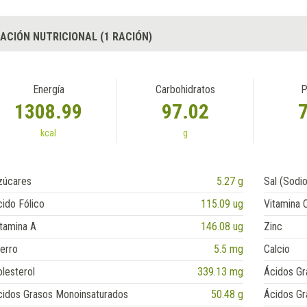
ACIÓN NUTRICIONAL (1 RACIÓN)
Energía
Carbohidratos
P
1308.99
97.02
kcal
g
zúcares
5.27 g
Sal (Sodio
ido Fólico
115.09 ug
Vitamina 
tamina A
146.08 ug
Zinc
erro
5.5 mg
Calcio
lesterol
339.13 mg
Ácidos Gr
cidos Grasos Monoinsaturados
50.48 g
Ácidos Gr