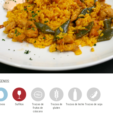
GENOS:
evos
Sulfitos
Trazas de
Trazas de
Trazas de leche
Trazas de soja
frutos de
gluten
cáscara