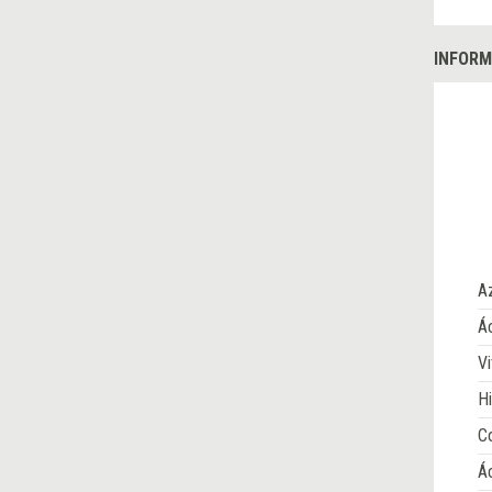
INFORM
A
Ác
Vi
Hi
Co
Á