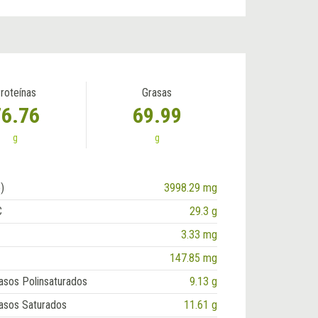
roteínas
Grasas
76.76
69.99
g
g
)
3998.29 mg
C
29.3 g
3.33 mg
147.85 mg
asos Polinsaturados
9.13 g
asos Saturados
11.61 g