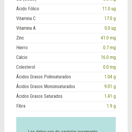
Ácido Fólico
11.0 ug
Vitamina C
17.0 g
Vitamina A
0.0 ug
Zinc
41.0 mg
Hierro
0.7 mg
Calcio
16.0 mg
Colesterol
0.0 mg
Ácidos Grasos Polinsaturados
1.04 g
Ácidos Grasos Monoinsaturados
9.01 g
Ácidos Grasos Saturados
1.41 g
Fibra
1.9 g
Los datos son de carácter puramente