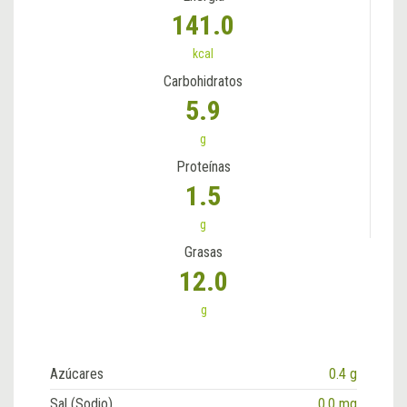
141.0
kcal
Carbohidratos
5.9
g
Proteínas
1.5
g
Grasas
12.0
g
Azúcares
0.4 g
Sal (Sodio)
0.0 mg