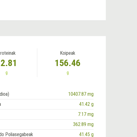
roteinak
Koipeak
82.81
156.46
g
g
dioa)
10407.87 mg
a
41.42 g
7.17 mg
362.89 mg
do Poliasegabeak
41.45 g