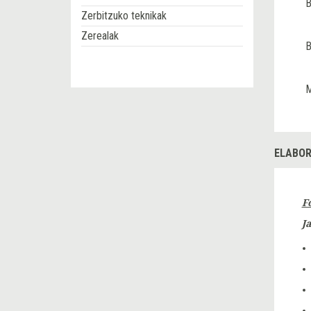
B
Zerbitzuko teknikak
Zerealak
B
M
ELABOR
F
J