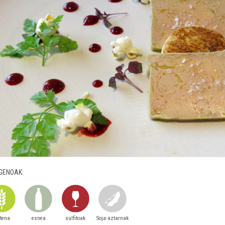
GENOAK:
utena
esnea
sulfitoak
Soja-aztarnak