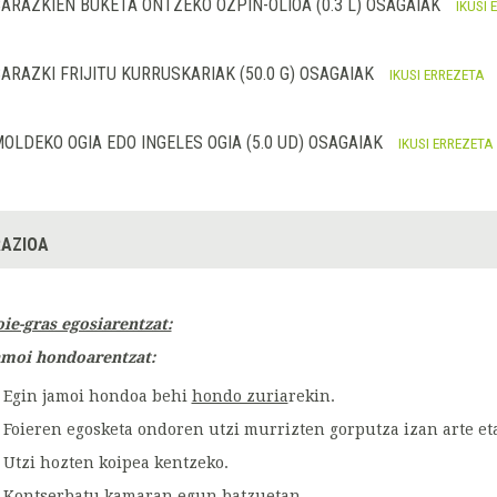
ARAZKIEN BUKETA ONTZEKO OZPIN-OLIOA (0.3 L) OSAGAIAK
IKUSI 
ARAZKI FRIJITU KURRUSKARIAK (50.0 G) OSAGAIAK
IKUSI ERREZETA
OLDEKO OGIA EDO INGELES OGIA (5.0 UD) OSAGAIAK
IKUSI ERREZETA
AZIOA
oie-gras egosiarentzat:
amoi hondoarentzat:
Egin jamoi hondoa behi
hondo zuria
rekin.
Foieren egosketa ondoren utzi murrizten gorputza izan arte eta
Utzi hozten koipea kentzeko.
Kontserbatu kamaran egun batzuetan.