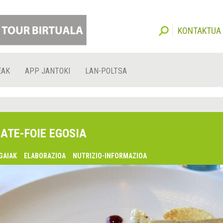
KONTAKTUA
EAK
APP JANTOKI
LAN-POLTSA
ATE-FOIE EGOSIA
GAIAK
ELABORAZIOA
NUTRIZIO-INFORMAZIOA