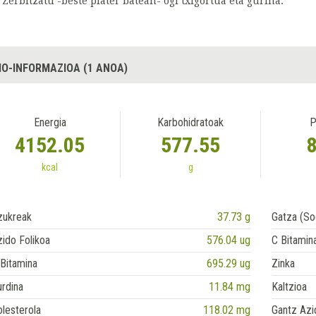
Zerbitzatu -beste plater batean- ogi txigortua eta gurina.
IO-INFORMAZIOA (1 ANOA)
Energia
Karbohidratoak
P
4152.05
577.55
kcal
g
zukreak
37.73 g
Gatza (So
ido Folikoa
576.04 ug
C Bitamin
Bitamina
695.29 ug
Zinka
rdina
11.84 mg
Kaltzioa
lesterola
118.02 mg
Gantz Azi