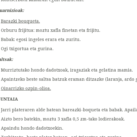
uarnizioak:
Barazki bouqueta.
Orburu frijitua: moztu xafla finetan eta frijitu.
Babak: egosi ingeles erara eta zuritu.
Ogi txigortua eta gurina.
altsak:
Murriztutako hondo dadotxoak, iragaziak eta gelatina mamia.
Apaintzeko beste saltsa batzuk eraman ditzazke (laranja, ardo g
Oinarrizko ozpin-olioa.
UNTAIA
Jarri plateraren alde batean bareazki-boqueta eta babak. Apaila
Aizto bero batekin, moztu 3 xafla 0,5 zm-tako lodierakoak.
Apaindu hondo dadotxoekin.