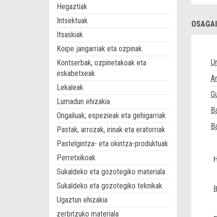
Hegaztiak
Intsektuak
OSAGAI
Itsaskiak
Koipe jangarriak eta ozpinak
Ur
Kontserbak, ozpinetakoak eta
eskabetxeak
Ar
Lekaleak
Gu
Lumadun ehizakia
Ba
Ongailuak, espezieak eta gehigarriak
Ba
Pastak, arrozak, irinak eta eratorriak
Pastelgintza- eta okintza-produktuak
Perretxikoak
H
Sukaldeko eta gozotegiko materiala
Sukaldeko eta gozotegiko teknikak
B
Ugaztun ehizakia
zerbitzuko materiala