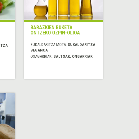
BARAZKIEN BUKETA
ONTZEKO OZPIN-OLIOA
SUKALDARITZA MOTA:
SUKALDARITZA
ITZA
BEGANOA
OSAGARRIAK:
SALTSAK, ONGARRIAK