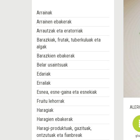
Arrainak
Arrainen ebakerak
Arrautzak eta eratorriak
Barazkiak, frutak, tuberkuluak eta
algak
Barazkien ebakerak
Belar usaintsuak
Edariak
Errailak
Esnea, esne-gaina eta esnekiak
Fruitu lehorrak
ALER
Haragiak
Haragien ebakerak
Haragi-produktuak, gazituak,
ontzutuak eta fianbreak
gl