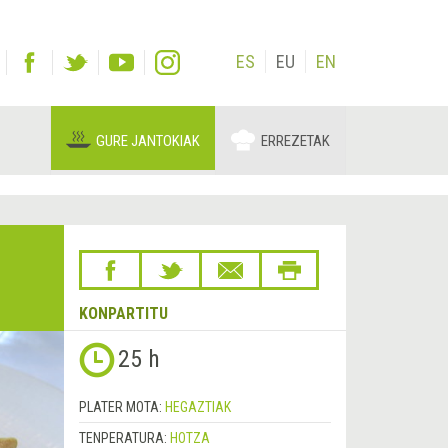
ES
EU
EN
GURE JANTOKIAK
ERREZETAK
KONPARTITU
25 h
PLATER MOTA:
HEGAZTIAK
TENPERATURA:
HOTZA