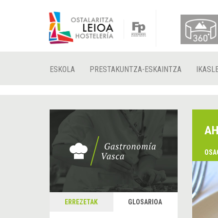
ESKOLA
PRESTAKUNTZA-ESKAINTZA
IKASL
AH
OSA
ERREZETAK
GLOSARIOA