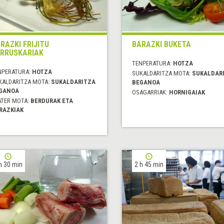
RAZKI FRIJITU
BARAZKI BUKETA
RRUSKARIAK
TENPERATURA:
HOTZA
NPERATURA:
HOTZA
SUKALDARITZA MOTA:
SUKALDAR
KALDARITZA MOTA:
SUKALDARITZA
BEGANOA
GANOA
OSAGARRIAK:
HORNIGAIAK
ATER MOTA:
BERDURAK ETA
RAZKIAK
h 30 min
2 h 45 min