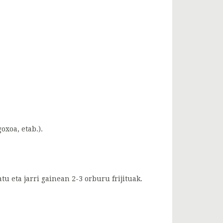
oxoa, etab.).
tu eta jarri gainean 2-3 orburu frijituak.