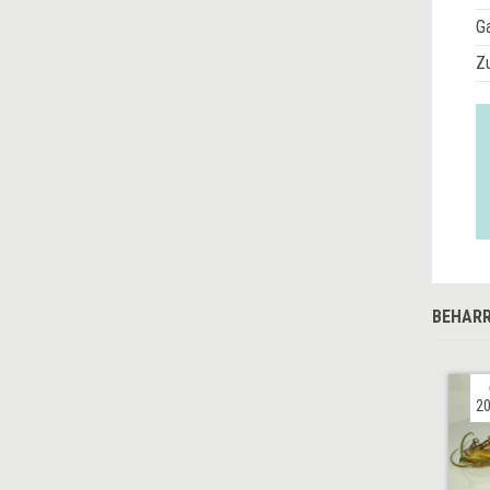
G
Z
BEHARR
20