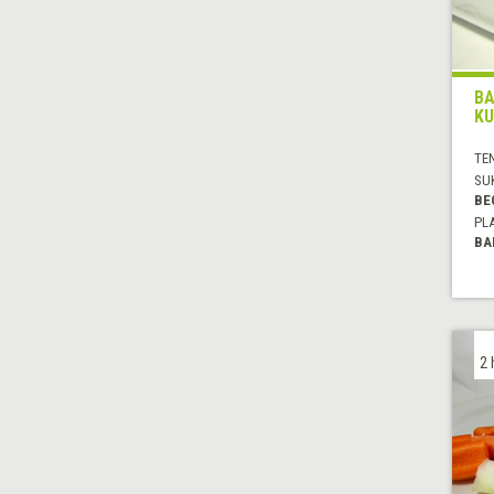
BA
KU
TE
SU
BE
PL
BA
2 