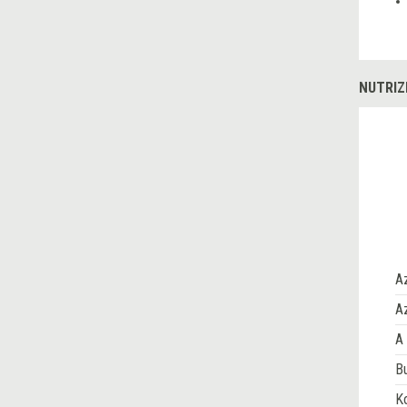
NUTRIZ
A
Az
A 
Bu
Ko