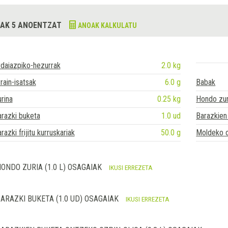
AK 5 ANOENTZAT
ANOAK KALKULATU
daiazpiko-hezurrak
2.0 kg
rain-isatsak
6.0 g
Babak
rina
0.25 kg
Hondo zur
razki buketa
1.0 ud
Barazkien
razki frijitu kurruskariak
50.0 g
Moldeko o
ONDO ZURIA (1.0 L) OSAGAIAK
IKUSI ERREZETA
ARAZKI BUKETA (1.0 UD) OSAGAIAK
IKUSI ERREZETA