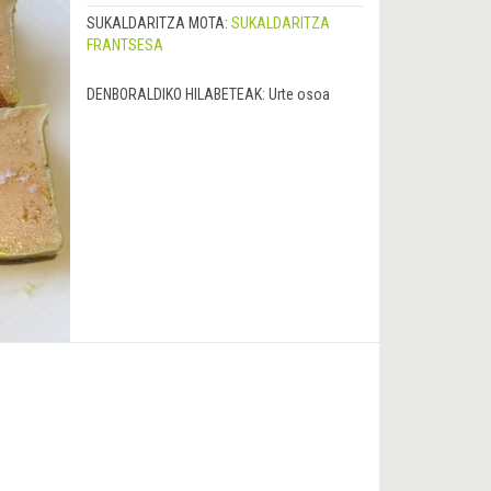
SUKALDARITZA MOTA:
SUKALDARITZA
FRANTSESA
DENBORALDIKO HILABETEAK:
Urte osoa