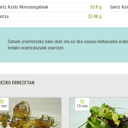
antz Azido Monoasegabeak
65.8 g
Gantz Azi
untza
32.48 g
Datuek orientatzeko balio dute eta ez dira osasun-helburuekin era
inolako erantzukizunik onartzen.
EZKO ERREZETAK
 min
10 min