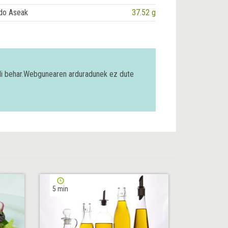
do Aseak
37.52 g
bili behar.Webgunearen arduradunek ez dute
5 min