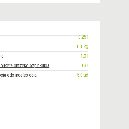
0.25 l
0.1 kg
ia
1.0 l
 buketa ontzeko ozpin-olioa
0.3 l
gia edo ingeles ogia
5.0 ud