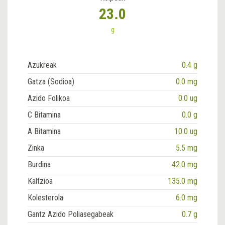
23.0
g
Azukreak
0.4 g
Gatza (Sodioa)
0.0 mg
Azido Folikoa
0.0 ug
C Bitamina
0.0 g
A Bitamina
10.0 ug
Zinka
5.5 mg
Burdina
42.0 mg
Kaltzioa
135.0 mg
Kolesterola
6.0 mg
Gantz Azido Poliasegabeak
0.7 g