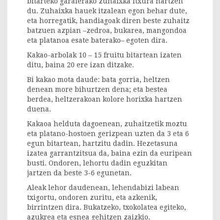
bitarteko garaierako zuhaixka itxura hartzen
du. Zuhaixka hauek itzalean egon behar dute,
eta horregatik, handiagoak diren beste zuhaitz
batzuen azpian –zedroa, bukarea, mangondoa
eta platanoa esate baterako– egoten dira.
Kakao-arbolak 10 – 15 fruitu bitartean izaten
ditu, baina 20 ere izan ditzake.
Bi kakao mota daude: bata gorria, heltzen
denean more bihurtzen dena; eta bestea
berdea, heltzerakoan kolore horixka hartzen
duena.
Kakaoa helduta dagoenean, zuhaitzetik moztu
eta platano-hostoen gerizpean uzten da 3 eta 6
egun bitartean, hartzitu dadin. Hezetasuna
izatea garrantzitsua da, baina ezin da euripean
busti. Ondoren, lehortu dadin eguzkitan
jartzen da beste 3-6 egunetan.
Aleak lehor daudenean, lehendabizi labean
txigortu, ondoren zuritu, eta azkenik,
birrintzen dira. Bukatzeko, txokolatea egiteko,
azukrea eta esnea gehitzen zaizkio.