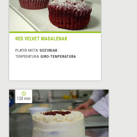
RED VELVET MADALENAK
PLATER MOTA:
GOZOKIAK
TENPERATURA:
GIRO-TENPERATURA
120 min