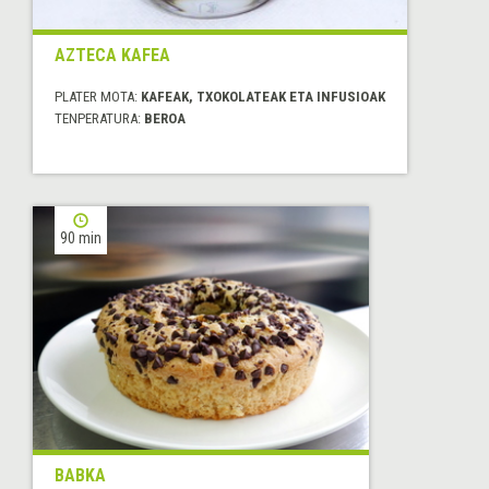
AZTECA KAFEA
PLATER MOTA:
KAFEAK, TXOKOLATEAK ETA INFUSIOAK
TENPERATURA:
BEROA
90 min
BABKA