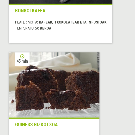
BONBOI KAFEA
PLATER MOTA:
KAFEAK, TXOKOLATEAK ETA INFUSIOAK
TENPERATURA:
BEROA
45 min
GUINESS BIZKOTXOA