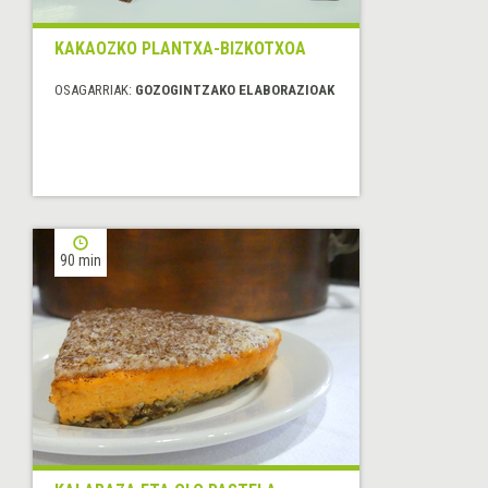
KAKAOZKO PLANTXA-BIZKOTXOA
OSAGARRIAK:
GOZOGINTZAKO ELABORAZIOAK
90 min