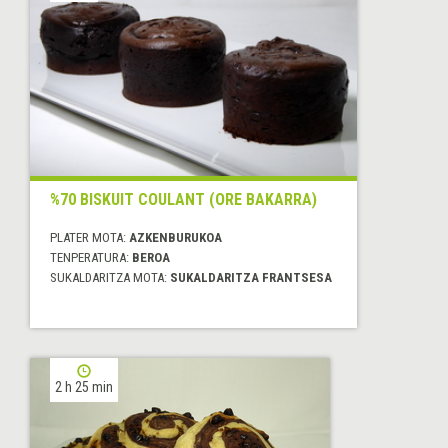
%70 BISKUIT COULANT (ORE BAKARRA)
PLATER MOTA:
AZKENBURUKOA
TENPERATURA:
BEROA
SUKALDARITZA MOTA:
SUKALDARITZA FRANTSESA
2 h 25 min