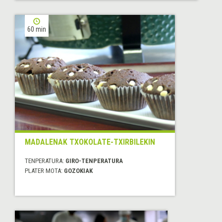
60 min
MADALENAK TXOKOLATE-TXIRBILEKIN
TENPERATURA:
GIRO-TENPERATURA
PLATER MOTA:
GOZOKIAK