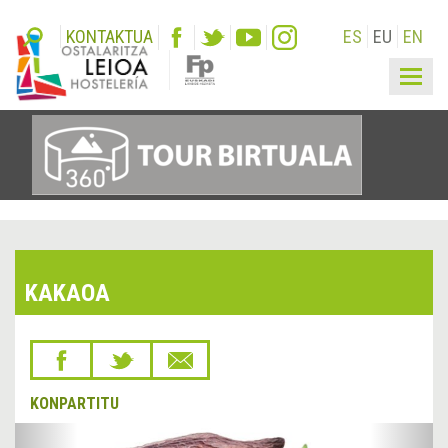
KONTAKTUA
ES
EU
EN
Togg
navig
KAKAOA
KONPARTITU
&lsaquo;
Hurr