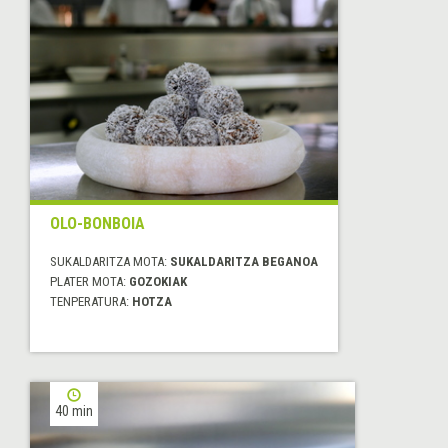
OLO-BONBOIA
SUKALDARITZA MOTA:
SUKALDARITZA BEGANOA
PLATER MOTA:
GOZOKIAK
TENPERATURA:
HOTZA
40 min