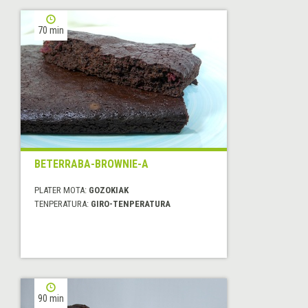
70 min
BETERRABA-BROWNIE-A
PLATER MOTA:
GOZOKIAK
TENPERATURA:
GIRO-TENPERATURA
90 min