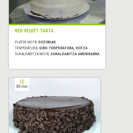
RED VELVET TARTA
PLATER MOTA:
GOZOKIAK
TENPERATURA:
GIRO-TENPERATURA, HOTZA
SUKALDARITZA MOTA:
SUKALDARITZA AMERIKARRA
80 min