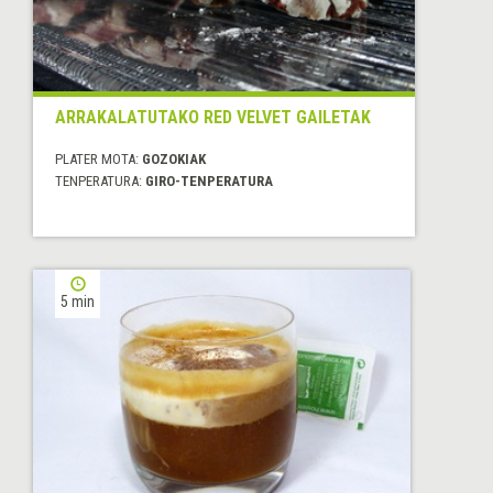
ARRAKALATUTAKO RED VELVET GAILETAK
PLATER MOTA:
GOZOKIAK
TENPERATURA:
GIRO-TENPERATURA
5 min