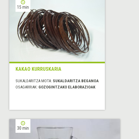
15 min
KAKAO KURRUSKARIA
SUKALDARITZA MOTA:
SUKALDARITZA BEGANOA
OSAGARRIAK:
GOZOGINTZAKO ELABORAZIOAK
30 min