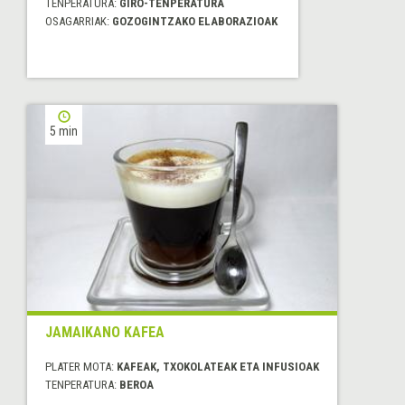
TENPERATURA:
GIRO-TENPERATURA
OSAGARRIAK:
GOZOGINTZAKO ELABORAZIOAK
5 min
JAMAIKANO KAFEA
PLATER MOTA:
KAFEAK, TXOKOLATEAK ETA INFUSIOAK
TENPERATURA:
BEROA