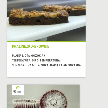
PRALINEZKO-BROWNIE
PLATER MOTA:
GOZOKIAK
TENPERATURA:
GIRO-TENPERATURA
SUKALDARITZA MOTA:
SUKALDARITZA AMERIKARRA
90 min