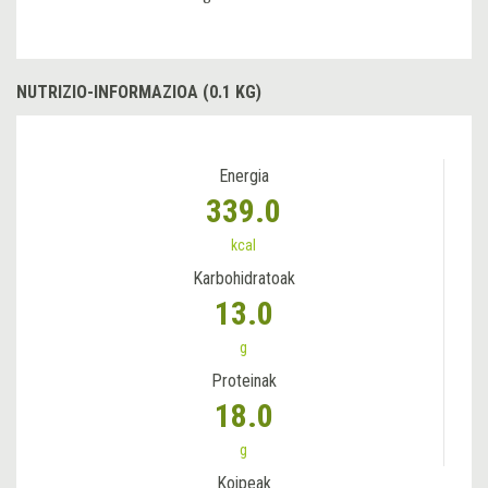
NUTRIZIO-INFORMAZIOA (0.1 KG)
Energia
339.0
kcal
Karbohidratoak
13.0
g
Proteinak
18.0
g
Koipeak