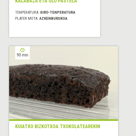
KALABAZA ETA OLO PASTELA
TENPERATURA:
GIRO-TENPERATURA
PLATER MOTA:
AZKENBURUKOA
90 min
KUIATXO BIZKOTXOA TXOKOLATEAREKIN