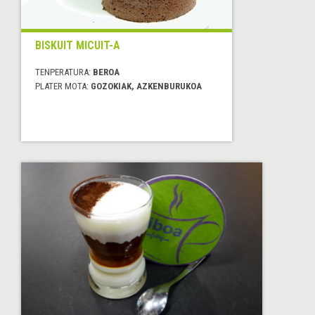
BISKUIT MICUIT-A
TENPERATURA:
BEROA
PLATER MOTA:
GOZOKIAK, AZKENBURUKOA