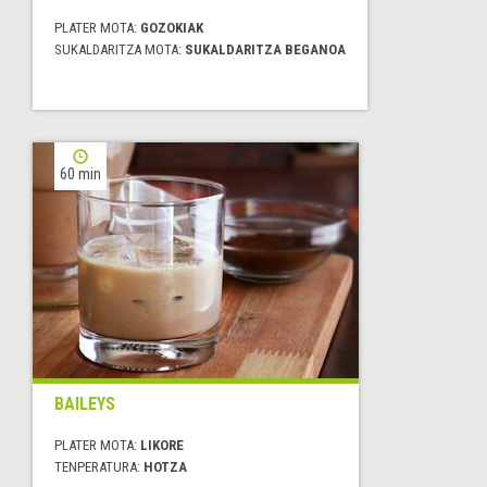
PLATER MOTA:
GOZOKIAK
SUKALDARITZA MOTA:
SUKALDARITZA BEGANOA
60 min
BAILEYS
PLATER MOTA:
LIKORE
TENPERATURA:
HOTZA