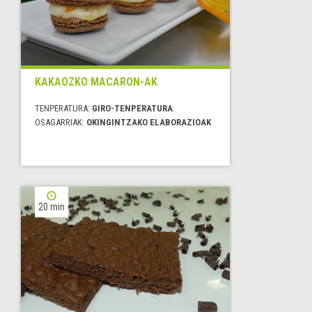
KAKAOZKO MACARON-AK
TENPERATURA:
GIRO-TENPERATURA
OSAGARRIAK:
OKINGINTZAKO ELABORAZIOAK
20 min