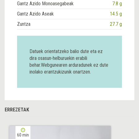
Gantz Azido Monoasegabeak
7.8 g
Gantz Azido Aseak
14.5 g
Zuntza
27.7 g
Datuek orientatzeko balio dute eta ez
dira osasun-helburuekin erabili
behar.Webgunearen arduradunek ez dute
inolako erantzukizunik onartzen.
ERREZETAK
60 min