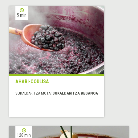
5 min
AHABI-COULISA
SUKALDARITZA MOTA:
SUKALDARITZA BEGANOA
120 min