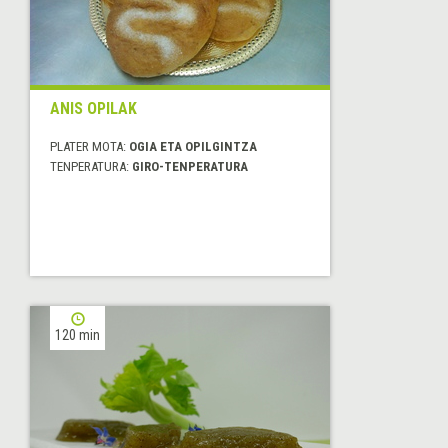
ANIS OPILAK
PLATER MOTA:
OGIA ETA OPILGINTZA
TENPERATURA:
GIRO-TENPERATURA
120 min