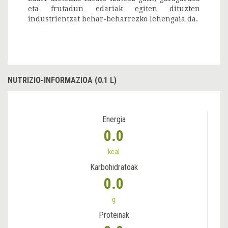
eta frutadun edariak egiten dituzten
industrientzat behar-beharrezko lehengaia da.
NUTRIZIO-INFORMAZIOA (0.1 L)
Energia
0.0
kcal
Karbohidratoak
0.0
g
Proteinak