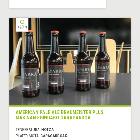
720 h
AMERICAN PALE ALE BRAUMEISTER PLUS
MAKINAN EGINDAKO GARAGARDOA
TENPERATURA:
HOTZA
PLATER MOTA:
GARAGARDOAK