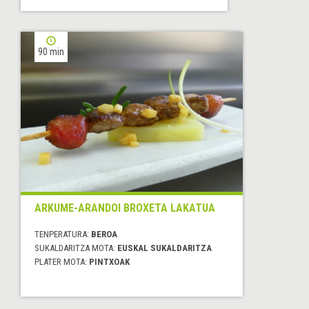
90 min
ARKUME-ARANDOI BROXETA LAKATUA
TENPERATURA:
BEROA
SUKALDARITZA MOTA:
EUSKAL SUKALDARITZA
PLATER MOTA:
PINTXOAK