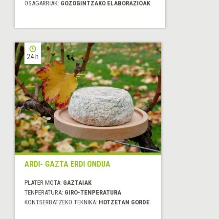
OSAGARRIAK:
GOZOGINTZAKO ELABORAZIOAK
24 h
ARDI- GAZTA ERDI ONDUA
PLATER MOTA:
GAZTAIAK
TENPERATURA:
GIRO-TENPERATURA
KONTSERBATZEKO TEKNIKA:
HOTZETAN GORDE