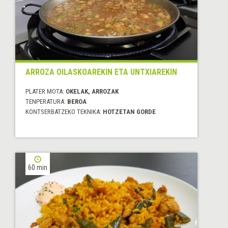
ARROZA OILASKOAREKIN ETA UNTXIAREKIN
PLATER MOTA:
OKELAK, ARROZAK
TENPERATURA:
BEROA
KONTSERBATZEKO TEKNIKA:
HOTZETAN GORDE
60 min