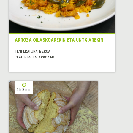
ARROZA OILASKOAREKIN ETA UNTXIAREKIN
TENPERATURA:
BEROA
PLATER MOTA:
ARROZAK
4 h 8 min