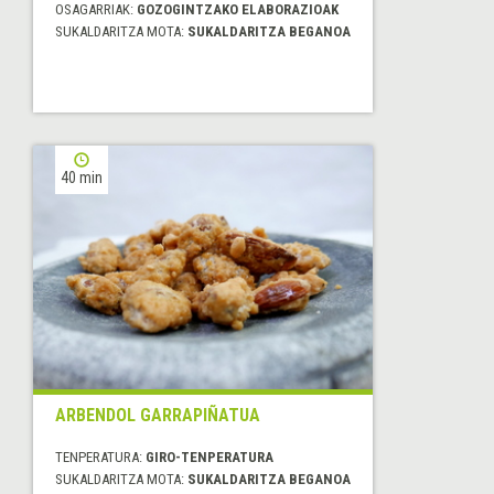
OSAGARRIAK:
GOZOGINTZAKO ELABORAZIOAK
SUKALDARITZA MOTA:
SUKALDARITZA BEGANOA
40 min
ARBENDOL GARRAPIÑATUA
TENPERATURA:
GIRO-TENPERATURA
SUKALDARITZA MOTA:
SUKALDARITZA BEGANOA