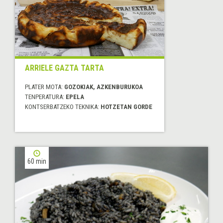
ARRIELE GAZTA TARTA
PLATER MOTA:
GOZOKIAK, AZKENBURUKOA
TENPERATURA:
EPELA
KONTSERBATZEKO TEKNIKA:
HOTZETAN GORDE
60 min