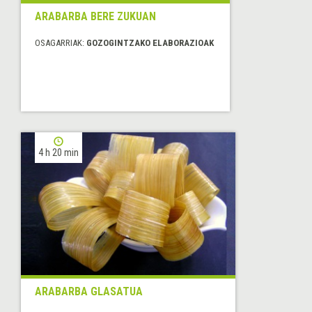
ARABARBA BERE ZUKUAN
OSAGARRIAK:
GOZOGINTZAKO ELABORAZIOAK
4 h 20 min
ARABARBA GLASATUA