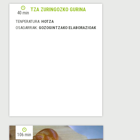
ARRAUTZA ZURINGOZKO GURINA
40 min
TENPERATURA:
HOTZA
OSAGARRIAK:
GOZOGINTZAKO ELABORAZIOAK
106 min