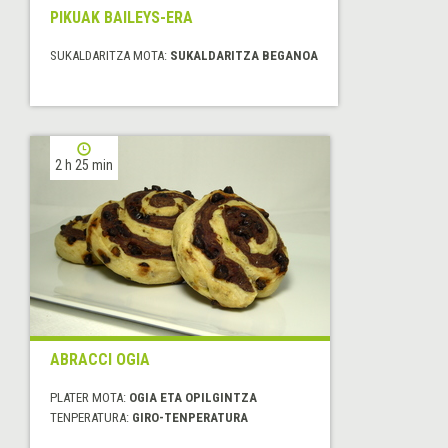
PIKUAK BAILEYS-ERA
SUKALDARITZA MOTA:
SUKALDARITZA BEGANOA
2 h 25 min
ABRACCI OGIA
PLATER MOTA:
OGIA ETA OPILGINTZA
TENPERATURA:
GIRO-TENPERATURA