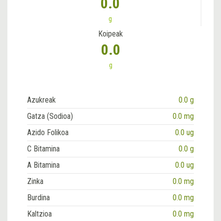
0.0
g
Koipeak
0.0
g
Azukreak
0.0 g
Gatza (Sodioa)
0.0 mg
Azido Folikoa
0.0 ug
C Bitamina
0.0 g
A Bitamina
0.0 ug
Zinka
0.0 mg
Burdina
0.0 mg
Kaltzioa
0.0 mg