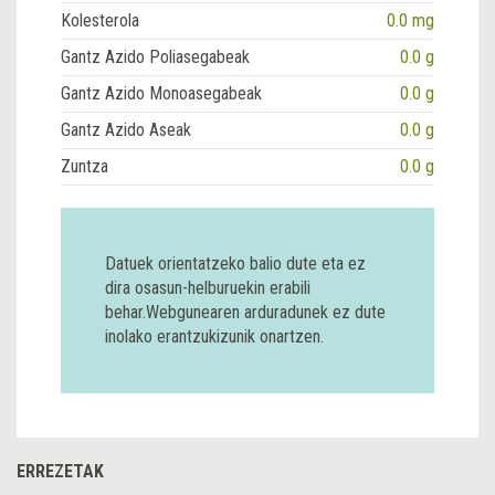
Kolesterola
0.0 mg
Gantz Azido Poliasegabeak
0.0 g
Gantz Azido Monoasegabeak
0.0 g
Gantz Azido Aseak
0.0 g
Zuntza
0.0 g
Datuek orientatzeko balio dute eta ez
dira osasun-helburuekin erabili
behar.Webgunearen arduradunek ez dute
inolako erantzukizunik onartzen.
ERREZETAK