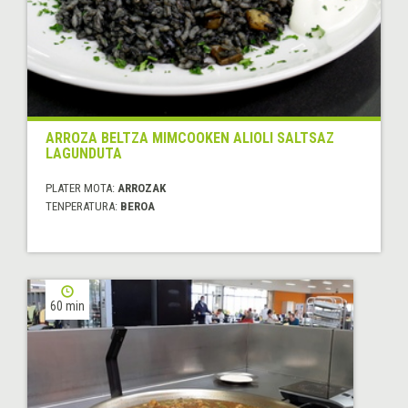
ARROZA BELTZA MIMCOOKEN ALIOLI SALTSAZ
LAGUNDUTA
PLATER MOTA:
ARROZAK
TENPERATURA:
BEROA
60 min