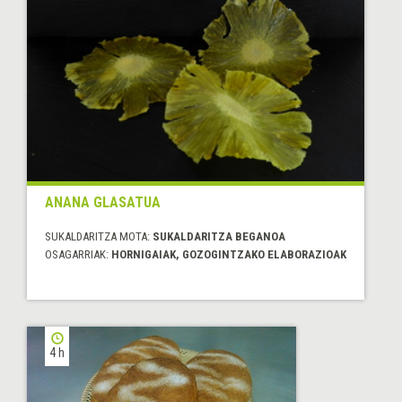
ANANA GLASATUA
SUKALDARITZA MOTA:
SUKALDARITZA BEGANOA
OSAGARRIAK:
HORNIGAIAK, GOZOGINTZAKO ELABORAZIOAK
4 h