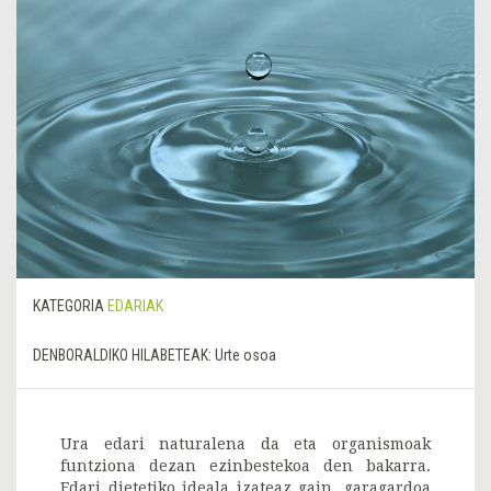
KATEGORIA
EDARIAK
DENBORALDIKO HILABETEAK:
Urte osoa
Ura edari naturalena da eta organismoak
funtziona dezan ezinbestekoa den bakarra.
Edari dietetiko ideala izateaz gain, garagardoa