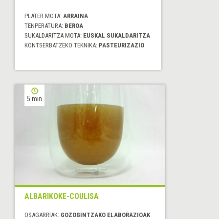
PLATER MOTA:
ARRAINA
TENPERATURA:
BEROA
SUKALDARITZA MOTA:
EUSKAL SUKALDARITZA
KONTSERBATZEKO TEKNIKA:
PASTEURIZAZIO
5 min
ALBARIKOKE-COULISA
OSAGARRIAK:
GOZOGINTZAKO ELABORAZIOAK