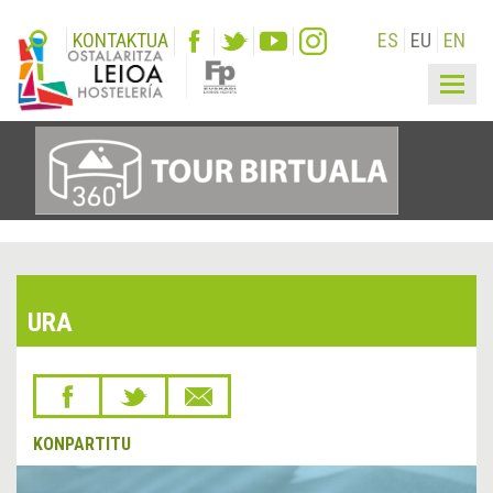
KONTAKTUA
ES
EU
EN
Togg
navig
URA
KONPARTITU