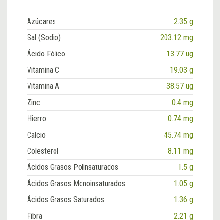
Azúcares
2.35 g
Sal (Sodio)
203.12 mg
Ácido Fólico
13.77 ug
Vitamina C
19.03 g
Vitamina A
38.57 ug
Zinc
0.4 mg
Hierro
0.74 mg
Calcio
45.74 mg
Colesterol
8.11 mg
Ácidos Grasos Polinsaturados
1.5 g
Ácidos Grasos Monoinsaturados
1.05 g
Ácidos Grasos Saturados
1.36 g
Fibra
2.21 g