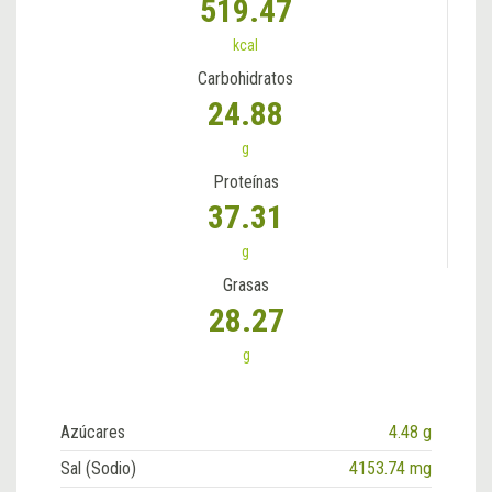
519.47
kcal
Carbohidratos
24.88
g
Proteínas
37.31
g
Grasas
28.27
g
Azúcares
4.48 g
Sal (Sodio)
4153.74 mg