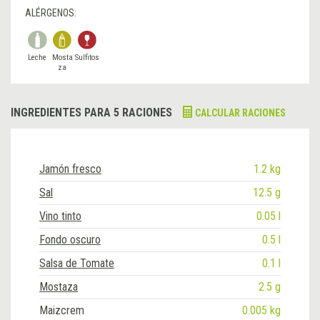
ALÉRGENOS:
Leche
Mosta
Sulfitos
za
INGREDIENTES PARA 5 RACIONES
CALCULAR RACIONES
Jamón fresco
1.2 kg
Sal
12.5 g
Vino tinto
0.05 l
Fondo oscuro
0.5 l
Salsa de Tomate
0.1 l
Mostaza
2.5 g
Maizcrem
0.005 kg