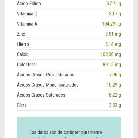
Ácido Fólico
37.7 ug
Vitamina C
30.7 g
Vitamina A
104.29 ug
Zinc
5.51 mg
Hierro
5.14 mg
Calcio
103.06 mg
Colesterol
89.13 mg
Ácidos Grasos Polinsaturados
7.06 g
Ácidos Grasos Monoinsaturados
10.29 g
Ácidos Grasos Saturados
8.22 g
Fibra
3.33 g
Los datos son de carácter puramente