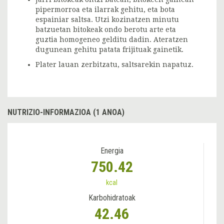
pipermorroa eta ilarrak gehitu, eta bota
espainiar saltsa. Utzi kozinatzen minutu
batzuetan bitokeak ondo berotu arte eta
guztia homogeneo gelditu dadin. Ateratzen
dugunean gehitu patata frijituak gainetik.
Plater lauan zerbitzatu, saltsarekin napatuz.
NUTRIZIO-INFORMAZIOA (1 ANOA)
Energia
750.42
kcal
Karbohidratoak
42.46