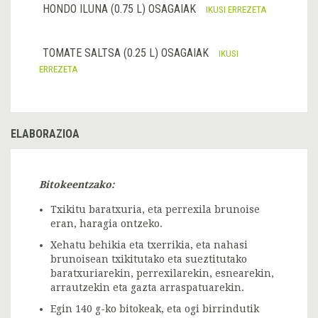
HONDO ILUNA (0.75 L) OSAGAIAK
IKUSI ERREZETA
TOMATE SALTSA (0.25 L) OSAGAIAK
IKUSI
ERREZETA
ELABORAZIOA
Bitokeentzako:
Txikitu baratxuria, eta perrexila brunoise
eran, haragia ontzeko.
Xehatu behikia eta txerrikia, eta nahasi
brunoisean txikitutako eta sueztitutako
baratxuriarekin, perrexilarekin, esnearekin,
arrautzekin eta gazta arraspatuarekin.
Egin 140 g-ko bitokeak, eta ogi birrindutik