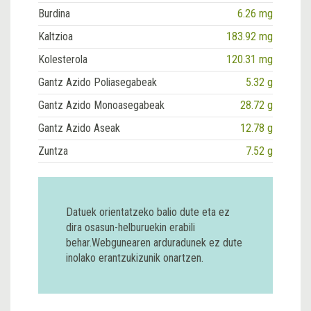
Burdina
6.26 mg
Kaltzioa
183.92 mg
Kolesterola
120.31 mg
Gantz Azido Poliasegabeak
5.32 g
Gantz Azido Monoasegabeak
28.72 g
Gantz Azido Aseak
12.78 g
Zuntza
7.52 g
Datuek orientatzeko balio dute eta ez
dira osasun-helburuekin erabili
behar.Webgunearen arduradunek ez dute
inolako erantzukizunik onartzen.