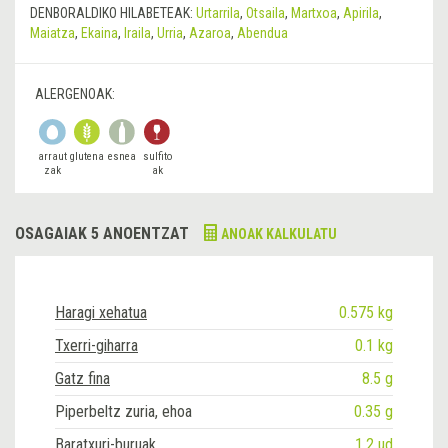
DENBORALDIKO HILABETEAK:
Urtarrila
,
Otsaila
,
Martxoa
,
Apirila
,
Maiatza
,
Ekaina
,
Iraila
,
Urria
,
Azaroa
,
Abendua
ALERGENOAK:
arraut
glutena
esnea
sulfito
zak
ak
OSAGAIAK 5 ANOENTZAT
ANOAK KALKULATU
Haragi xehatua
0.575 kg
Txerri-giharra
0.1 kg
Gatz fina
8.5 g
Piperbeltz zuria, ehoa
0.35 g
Baratxuri-buruak
1.2 ud