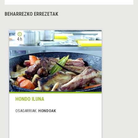
BEHARREZKO ERREZETAK
4 h
HONDO ILUNA
OSAGARRIAK:
HONDOAK