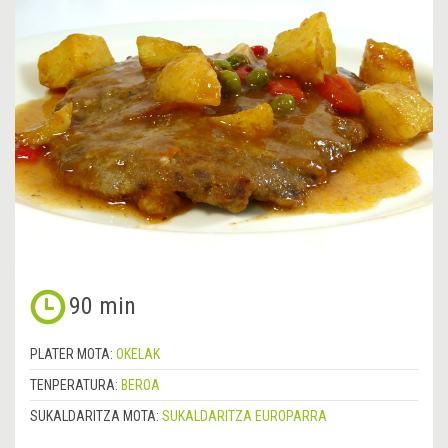
90 min
PLATER MOTA:
OKELAK
TENPERATURA:
BEROA
SUKALDARITZA MOTA:
SUKALDARITZA EUROPARRA