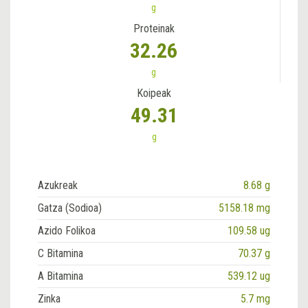
g
Proteinak
32.26
g
Koipeak
49.31
g
Azukreak
8.68 g
Gatza (Sodioa)
5158.18 mg
Azido Folikoa
109.58 ug
C Bitamina
70.37 g
A Bitamina
539.12 ug
Zinka
5.7 mg