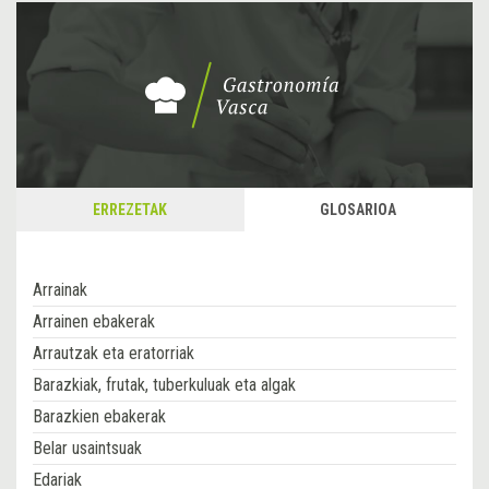
ERREZETAK
GLOSARIOA
Arrainak
Arrainen ebakerak
Arrautzak eta eratorriak
Barazkiak, frutak, tuberkuluak eta algak
Barazkien ebakerak
Belar usaintsuak
Edariak