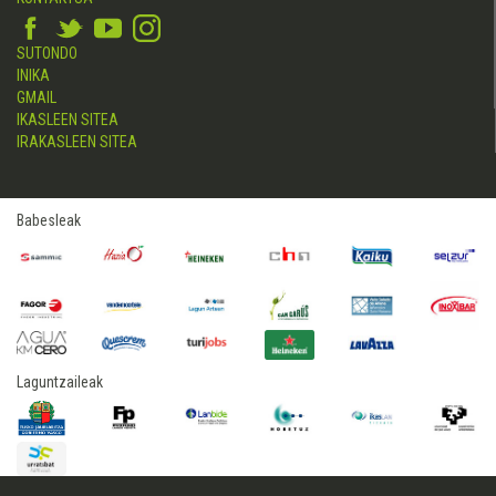
SUTONDO
INIKA
GMAIL
IKASLEEN SITEA
IRAKASLEEN SITEA
Babesleak
Laguntzaileak