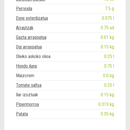
Perrexila
7.5 g
Esne esterilizatua
0.075 l
Arrautzak
0.75 ud
Gazta arraspatua
0.01 kg
Ogi arraspatua
0.15 kg
Oleiko askoko olioa
0.25 l
Hondo iluna
0.75 l
Maizcrem
0.0 kg
Tomate saltsa
0.25 l
Ilar izoztuak
0.15 kg
Pipermorroa
0.313 kg
Patata
0.35 kg