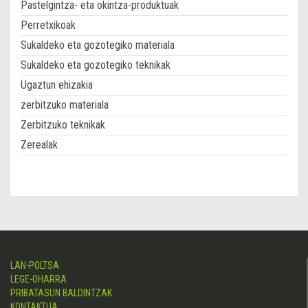
Pastelgintza- eta okintza-produktuak
Perretxikoak
Sukaldeko eta gozotegiko materiala
Sukaldeko eta gozotegiko teknikak
Ugaztun ehizakia
zerbitzuko materiala
Zerbitzuko teknikak
Zerealak
LAN-POLTSA
LEGE-OHARRA
PRIBATASUN BALDINTZAK
KONTAKTUA