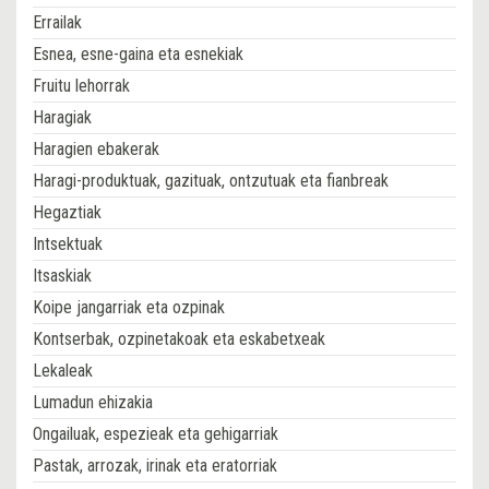
Errailak
Esnea, esne-gaina eta esnekiak
Fruitu lehorrak
Haragiak
Haragien ebakerak
Haragi-produktuak, gazituak, ontzutuak eta fianbreak
Hegaztiak
Intsektuak
Itsaskiak
Koipe jangarriak eta ozpinak
Kontserbak, ozpinetakoak eta eskabetxeak
Lekaleak
Lumadun ehizakia
Ongailuak, espezieak eta gehigarriak
Pastak, arrozak, irinak eta eratorriak