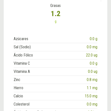
Grasas
1.2
g
Azúcares
0.0 g
Sal (Sodio)
0.0 mg
Ácido Fólico
22.0 ug
Vitamina C
0.0 g
Vitamina A
0.0 ug
Zinc
0.8 mg
Hierro
1.1 mg
Calcio
15.0 mg
Colesterol
0.0 mg