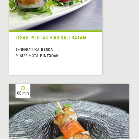
ITSAS-PILOTAK HIRU SALTSATAN
TENPERATURA:
BEROA
PLATER MOTA:
PINTXOAK
60 min