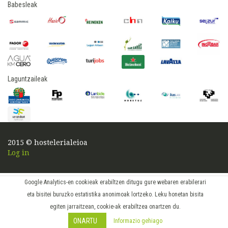
Babesleak
Laguntzaileak
2015 © hostelerialeioa
Log in
Google Analytics-en cookieak erabiltzen ditugu gure webaren erabilerari
eta bisitei buruzko estatistika anonimoak lortzeko. Leku honetan bisita
egiten jarraitzean, cookie-ak erabiltzea onartzen du.
ONARTU
Informazio gehiago