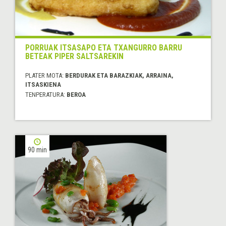
PORRUAK ITSASAPO ETA TXANGURRO BARRU
BETEAK PIPER SALTSAREKIN
PLATER MOTA:
BERDURAK ETA BARAZKIAK, ARRAINA,
ITSASKIENA
TENPERATURA:
BEROA
90 min