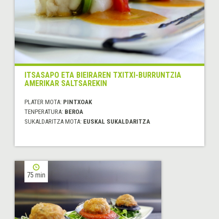
ITSASAPO ETA BIEIRAREN TXITXI-BURRUNTZIA
AMERIKAR SALTSAREKIN
PLATER MOTA:
PINTXOAK
TENPERATURA:
BEROA
SUKALDARITZA MOTA:
EUSKAL SUKALDARITZA
75 min