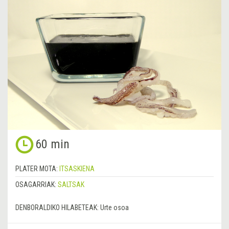
60 min
PLATER MOTA:
ITSASKIENA
OSAGARRIAK:
SALTSAK
DENBORALDIKO HILABETEAK:
Urte osoa