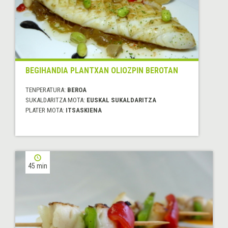
BEGIHANDIA PLANTXAN OLIOZPIN BEROTAN
TENPERATURA:
BEROA
SUKALDARITZA MOTA:
EUSKAL SUKALDARITZA
PLATER MOTA:
ITSASKIENA
45 min