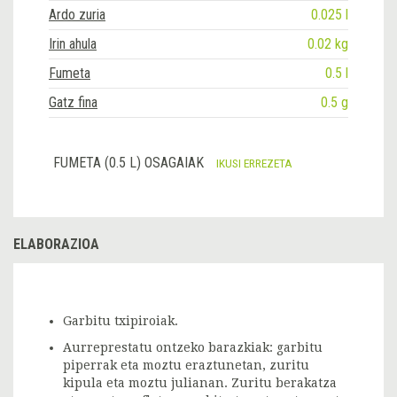
Ardo zuria
0.025 l
Irin ahula
0.02 kg
Fumeta
0.5 l
Gatz fina
0.5 g
FUMETA (0.5 L) OSAGAIAK
IKUSI ERREZETA
ELABORAZIOA
Garbitu txipiroiak.
Aurreprestatu ontzeko barazkiak: garbitu
piperrak eta moztu eraztunetan, zuritu
kipula eta moztu julianan. Zuritu berakatza