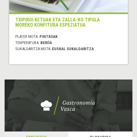
TXIPIROI KETUAK ETA ZALLA-KO TIPULA
MOREKO KONFITURA ESPEZIATUA
PLATER MOTA:
PINTXOAK
TENPERATURA:
BEROA
SUKALDARITZA MOTA:
EUSKAL SUKALDARITZA