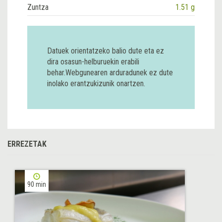
Zuntza
1.51 g
Datuek orientatzeko balio dute eta ez
dira osasun-helburuekin erabili
behar.Webgunearen arduradunek ez dute
inolako erantzukizunik onartzen.
ERREZETAK
90 min