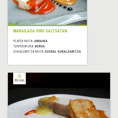
MAKAILAOA HIRU SALTSATAN
PLATER MOTA:
ARRAINA
TENPERATURA:
BEROA
SUKALDARITZA MOTA:
EUSKAL SUKALDARITZA
90 min