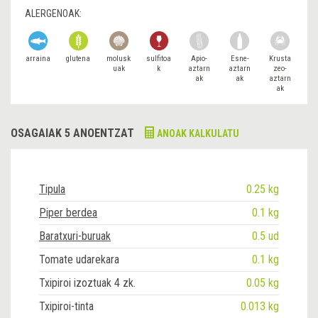
ALERGENOAK:
arraina
glutena
molusk
sulfitoa
Apio-
Esne-
Krusta
uak
k
aztarn
aztarn
zeo-
ak
ak
aztarn
ak
OSAGAIAK 5 ANOENTZAT
ANOAK KALKULATU
Tipula
0.25 kg
Piper berdea
0.1 kg
Baratxuri-buruak
0.5 ud
Tomate udarekara
0.1 kg
Txipiroi izoztuak 4 zk.
0.05 kg
Txipiroi-tinta
0.013 kg