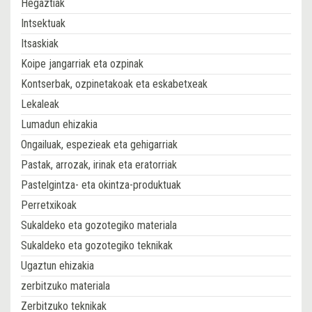
Hegaztiak
Intsektuak
Itsaskiak
Koipe jangarriak eta ozpinak
Kontserbak, ozpinetakoak eta eskabetxeak
Lekaleak
Lumadun ehizakia
Ongailuak, espezieak eta gehigarriak
Pastak, arrozak, irinak eta eratorriak
Pastelgintza- eta okintza-produktuak
Perretxikoak
Sukaldeko eta gozotegiko materiala
Sukaldeko eta gozotegiko teknikak
Ugaztun ehizakia
zerbitzuko materiala
Zerbitzuko teknikak