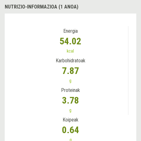
NUTRIZIO-INFORMAZIOA (1 ANOA)
Energia
54.02
kcal
Karbohidratoak
7.87
g
Proteinak
3.78
g
Koipeak
0.64
g