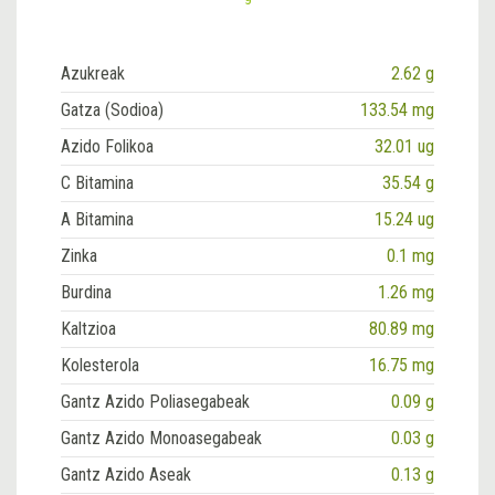
Azukreak
2.62 g
Gatza (Sodioa)
133.54 mg
Azido Folikoa
32.01 ug
C Bitamina
35.54 g
A Bitamina
15.24 ug
Zinka
0.1 mg
Burdina
1.26 mg
Kaltzioa
80.89 mg
Kolesterola
16.75 mg
Gantz Azido Poliasegabeak
0.09 g
Gantz Azido Monoasegabeak
0.03 g
Gantz Azido Aseak
0.13 g