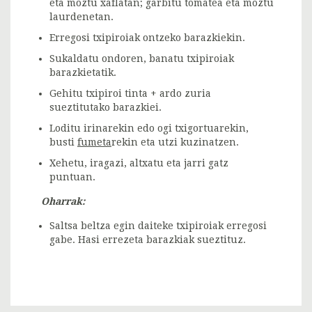
eta moztu xaflatan; garbitu tomatea eta moztu
laurdenetan.
Erregosi txipiroiak ontzeko barazkiekin.
Sukaldatu ondoren, banatu txipiroiak
barazkietatik.
Gehitu txipiroi tinta + ardo zuria
sueztitutako barazkiei.
Loditu irinarekin edo ogi txigortuarekin,
busti
fumeta
rekin eta utzi kuzinatzen.
Xehetu, iragazi, altxatu eta jarri gatz
puntuan.
Oharrak:
Saltsa beltza egin daiteke txipiroiak erregosi
gabe. Hasi errezeta barazkiak sueztituz.