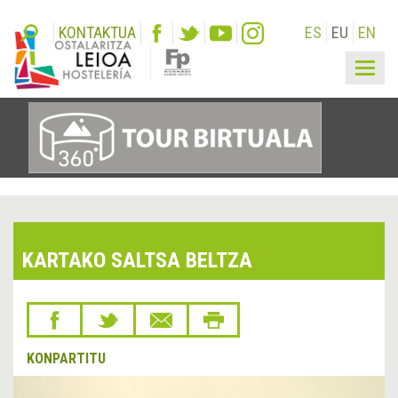
KONTAKTUA
ES
EU
EN
Togg
navig
KARTAKO SALTSA BELTZA
KONPARTITU