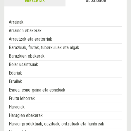
ERREZETAK
GLOSARIOA
Arrainak
Arrainen ebakerak
Arrautzak eta eratorriak
Barazkiak, frutak, tuberkuluak eta algak
Barazkien ebakerak
Belar usaintsuak
Edariak
Errailak
Esnea, esne-gaina eta esnekiak
Fruitu lehorrak
Haragiak
Haragien ebakerak
Haragi-produktuak, gazituak, ontzutuak eta fianbreak