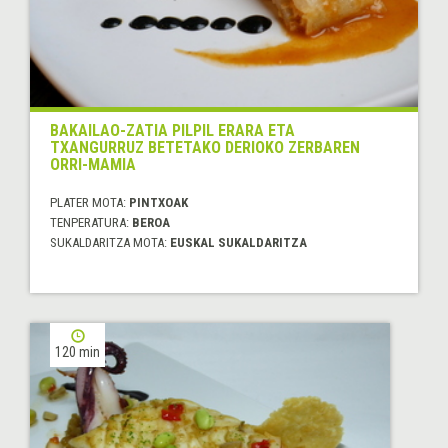
BAKAILAO-ZATIA PILPIL ERARA ETA
TXANGURRUZ BETETAKO DERIOKO ZERBAREN
ORRI-MAMIA
PLATER MOTA:
PINTXOAK
TENPERATURA:
BEROA
SUKALDARITZA MOTA:
EUSKAL SUKALDARITZA
120 min