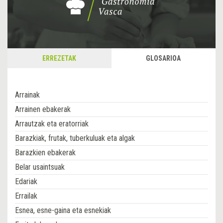
ERREZETAK
GLOSARIOA
Arrainak
Arrainen ebakerak
Arrautzak eta eratorriak
Barazkiak, frutak, tuberkuluak eta algak
Barazkien ebakerak
Belar usaintsuak
Edariak
Errailak
Esnea, esne-gaina eta esnekiak