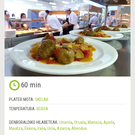
60 min
PLATER MOTA:
OKELAK
TENPERATURA:
BEROA
DENBORALDIKO HILABETEAK:
Urtarrila
,
Otsaila
,
Martxoa
,
Apirila
,
Maiatza
,
Ekaina
,
Iraila
,
Urria
,
Azaroa
,
Abendua