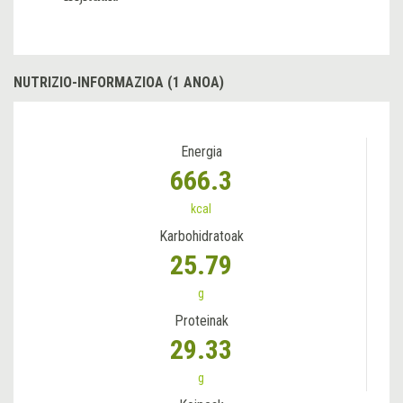
NUTRIZIO-INFORMAZIOA (1 ANOA)
Energia
666.3
kcal
Karbohidratoak
25.79
g
Proteinak
29.33
g