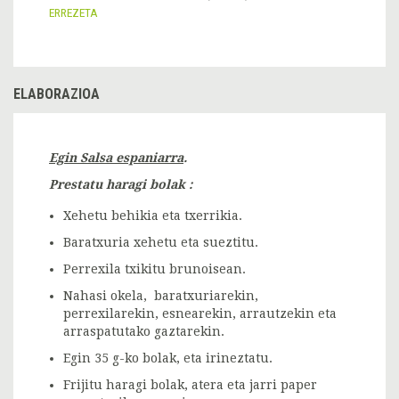
ERREZETA
ELABORAZIOA
Egin Salsa espaniarra
.
Prestatu haragi bolak :
Xehetu behikia eta txerrikia.
Baratxuria xehetu eta sueztitu.
Perrexila txikitu brunoisean.
Nahasi okela, baratxuriarekin,
perrexilarekin, esnearekin, arrautzekin eta
arraspatutako gaztarekin.
Egin 35 g-ko bolak, eta irineztatu.
Frijitu haragi bolak, atera eta jarri paper