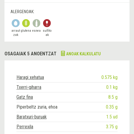
ALERGENOAK:
arraut
glutena
esnea
sulfito
zak
ak
OSAGAIAK 5 ANOENTZAT
ANOAK KALKULATU
Haragi xehatua
0.575 kg
Txerri-giharra
0.1 kg
Gatz fina
8.5 g
Piperbeltz zuria, ehoa
0.35 g
Baratxuri-buruak
1.5 ud
Perrexila
3.75 g