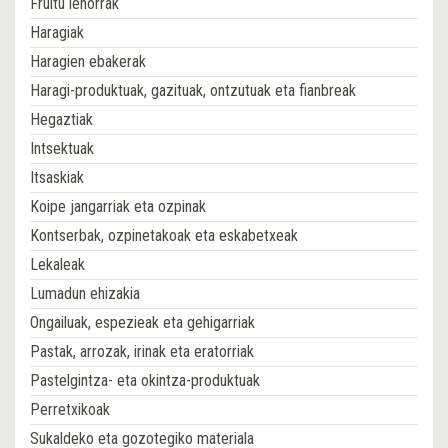
Fruitu lehorrak
Haragiak
Haragien ebakerak
Haragi-produktuak, gazituak, ontzutuak eta fianbreak
Hegaztiak
Intsektuak
Itsaskiak
Koipe jangarriak eta ozpinak
Kontserbak, ozpinetakoak eta eskabetxeak
Lekaleak
Lumadun ehizakia
Ongailuak, espezieak eta gehigarriak
Pastak, arrozak, irinak eta eratorriak
Pastelgintza- eta okintza-produktuak
Perretxikoak
Sukaldeko eta gozotegiko materiala