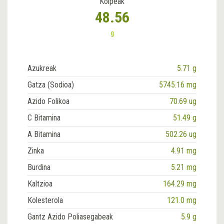
Koipeak
48.56
g
Azukreak
5.71 g
Gatza (Sodioa)
5745.16 mg
Azido Folikoa
70.69 ug
C Bitamina
51.49 g
A Bitamina
502.26 ug
Zinka
4.91 mg
Burdina
5.21 mg
Kaltzioa
164.29 mg
Kolesterola
121.0 mg
Gantz Azido Poliasegabeak
5.9 g