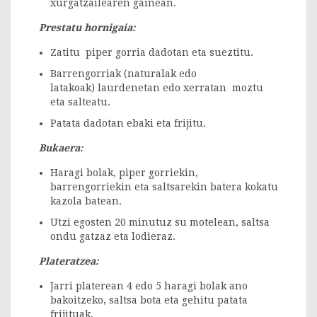
xurgatzailearen gainean.
Prestatu hornigaia:
Zatitu piper gorria dadotan eta sueztitu.
Barrengorriak (naturalak edo
latakoak) laurdenetan edo xerratan moztu
eta salteatu.
Patata dadotan ebaki eta frijitu.
Bukaera:
Haragi bolak, piper gorriekin,
barrengorriekin eta saltsarekin batera kokatu
kazola batean.
Utzi egosten 20 minutuz su motelean, saltsa
ondu gatzaz eta lodieraz.
Plateratzea:
Jarri platerean 4 edo 5 haragi bolak ano
bakoitzeko, saltsa bota eta gehitu patata
frijituak.