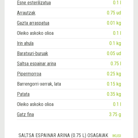
Esne esterilizatua
0.1 l
Arrautzak
0.75 ud
Gazta arraspatua
0.01 kg
Oleiko askoko olioa
0.1 l
Irin ahula
0.1 kg
Baratxuri-buruak
0.05 ud
Saltsa espainar arina
0.75 l
Pipermorroa
0.25 kg
Barrengorri-xerrak, lata
0.15 kg
Patata
0.35 kg
Oleiko askoko olioa
0.1 l
Gatz fina
3.75 g
SALTSA ESPAINAR ARINA (0.75 L) OSAGAIAK
IKUSI