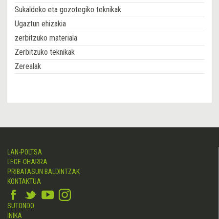
Sukaldeko eta gozotegiko teknikak
Ugaztun ehizakia
zerbitzuko materiala
Zerbitzuko teknikak
Zerealak
LAN-POLTSA
LEGE-OHARRA
PRIBATASUN BALDINTZAK
KONTAKTUA
SUTONDO
INIKA