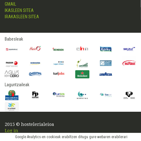
GMAIL
IKASLEEN SITEA
IRAKASLEEN SITEA
Babesleak
Laguntzaileak
2015 © hostelerialeioa
Log in
Google Analytics-en cookieak erabiltzen ditugu gure webaren erabilerari