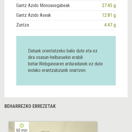
Gantz Azido Monoasegabeak
27.45 g
Gantz Azido Aseak
12.81 g
Zuntza
4.47 g
Datuek orientatzeko balio dute eta ez
dira osasun-helburuekin erabili
behar.Webgunearen arduradunek ez dute
inolako erantzukizunik onartzen.
BEHARREZKO ERREZETAK
60 min