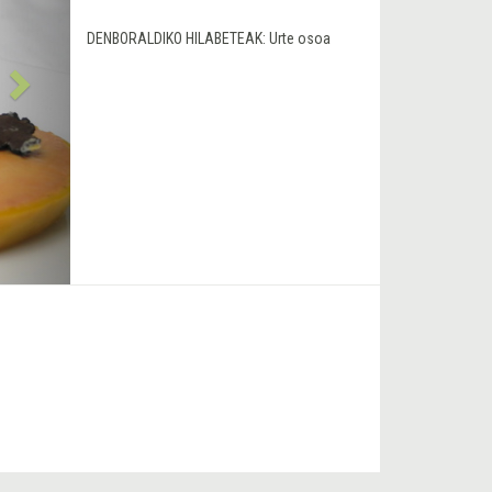
DENBORALDIKO HILABETEAK:
Urte osoa