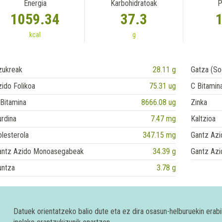
Energia
Karbohidratoak
P
1059.34
37.3
kcal
g
zukreak
28.11 g
Gatza (So
ido Folikoa
75.31 ug
C Bitamin
Bitamina
8666.08 ug
Zinka
rdina
7.47 mg
Kaltzioa
lesterola
347.15 mg
Gantz Azi
antz Azido Monoasegabeak
34.39 g
Gantz Azi
untza
3.78 g
Datuek orientatzeko balio dute eta ez dira osasun-helburuekin era