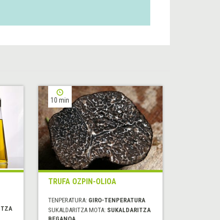
10 min
TRUFA OZPIN-OLIOA
TENPERATURA:
GIRO-TENPERATURA
ITZA
SUKALDARITZA MOTA:
SUKALDARITZA
BEGANOA