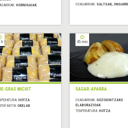
OSAGARRIAK:
SALTSAK, ONGARR
AGARRIAK:
HORNIGAIAK
 h
45 min
IE-GRAS MICUIT
SAGAR-APARRA
NPERATURA:
HOTZA
OSAGARRIAK:
GOZOGINTZAKO
ELABORAZIOAK
ATER MOTA:
OKELAK
TENPERATURA:
HOTZA