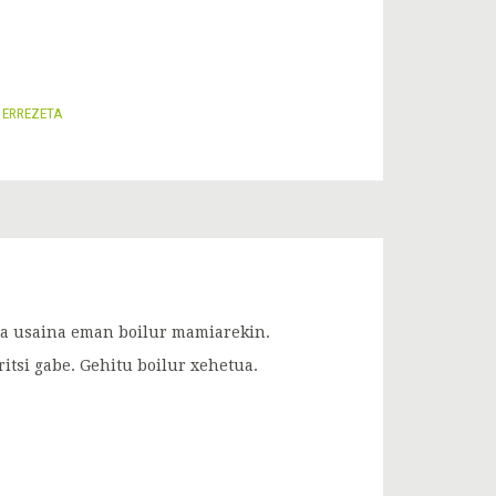
I ERREZETA
eta usaina eman boilur mamiarekin.
ritsi gabe. Gehitu boilur xehetua.