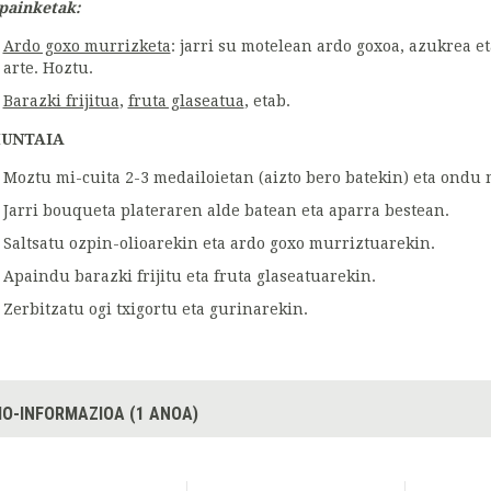
painketak:
Ardo goxo murrizketa
: jarri su motelean ardo goxoa, azukrea e
arte. Hoztu.
Barazki frijitua
,
fruta glaseatua
, etab.
UNTAIA
Moztu mi-cuita 2-3 medailoietan (aizto bero batekin) eta ondu
Jarri bouqueta plateraren alde batean eta aparra bestean.
Saltsatu ozpin-olioarekin eta ardo goxo murriztuarekin.
Apaindu barazki frijitu eta fruta glaseatuarekin.
Zerbitzatu ogi txigortu eta gurinarekin.
IO-INFORMAZIOA (1 ANOA)