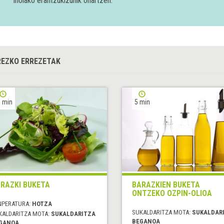
inolako erantzukizunik onartzen.
EZKO ERREZETAK
 min
5 min
RAZKI BUKETA
BARAZKIEN BUKETA
ONTZEKO OZPIN-OLIOA
NPERATURA:
HOTZA
SUKALDARITZA MOTA:
SUKALDAR
KALDARITZA MOTA:
SUKALDARITZA
BEGANOA
GANOA