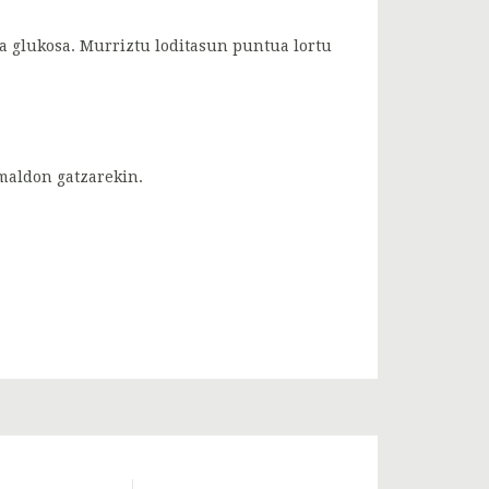
ta glukosa. Murriztu loditasun puntua lortu
 maldon gatzarekin.