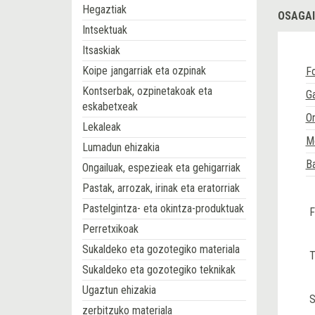
Hegaztiak
OSAGAI
Intsektuak
Itsaskiak
Koipe jangarriak eta ozpinak
Fo
Kontserbak, ozpinetakoak eta
G
eskabetxeak
O
Lekaleak
M
Lumadun ehizakia
Ba
Ongailuak, espezieak eta gehigarriak
Pastak, arrozak, irinak eta eratorriak
Pastelgintza- eta okintza-produktuak
F
Perretxikoak
Sukaldeko eta gozotegiko materiala
T
Sukaldeko eta gozotegiko teknikak
Ugaztun ehizakia
S
zerbitzuko materiala