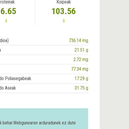
roteinak
Koipeak
16.65
103.56
g
g
dioa)
736.14 mg
a
21.51 g
2.72 mg
77.34 mg
do Poliasegabeak
17.29 g
do Aseak
31.75 g
bili behar.Webgunearen arduradunek ez dute