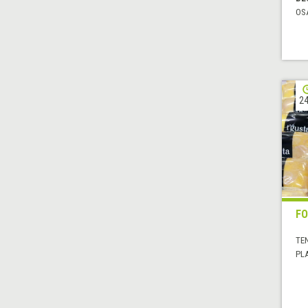
OS
24
FO
TE
PL