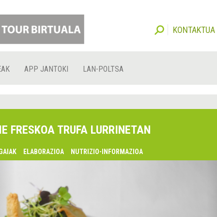
KONTAKTUA
EAK
APP JANTOKI
LAN-POLTSA
IE FRESKOA TRUFA LURRINETAN
GAIAK
ELABORAZIOA
NUTRIZIO-INFORMAZIOA
lsaquo;
urrekoa