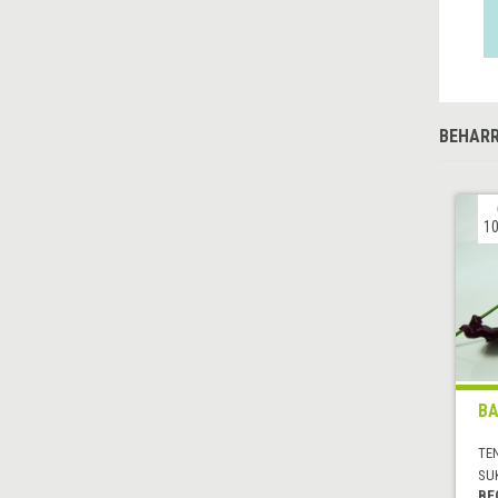
BEHARR
10
BA
TE
SU
BE