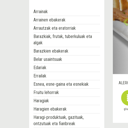
Arrainak
Arrainen ebakerak
Arrautzak eta eratorriak
Barazkiak, frutak, tuberkuluak eta
algak
Barazkien ebakerak
Belar usaintsuak
Edariak
Errailak
ALER
Esnea, esne-gaina eta esnekiak
Fruitu lehorrak
Haragiak
Haragien ebakerak
gl
Haragi-produktuak, gazituak,
ontzutuak eta fianbreak