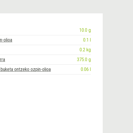
10.0 g
n-olioa
0.1 l
0.2 kg
rra
375.0 g
 buketa ontzeko ozpin-olioa
0.06 l