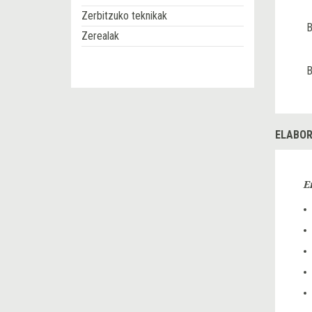
Zerbitzuko teknikak
B
Zerealak
B
ELABOR
E