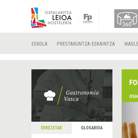
ESKOLA
PRESTAKUNTZA-ESKAINTZA
IKASL
FO
OSA
&
A
ERREZETAK
GLOSARIOA