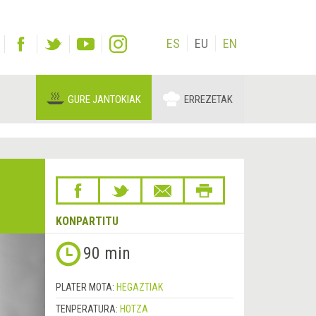
ES
EU
EN
GURE JANTOKIAK
ERREZETAK
KONPARTITU
Hurrengoa
90 min
&rsaquo;
PLATER MOTA:
HEGAZTIAK
TENPERATURA:
HOTZA