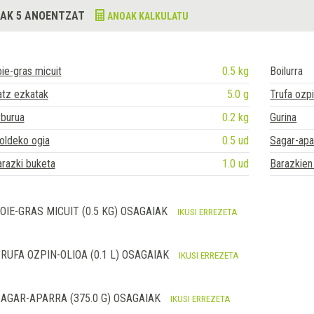
AK 5 ANOENTZAT
ANOAK KALKULATU
ie-gras micuit
0.5 kg
Boilurra
atz ezkatak
5.0 g
Trufa ozpi
rburua
0.2 kg
Gurina
oldeko ogia
0.5 ud
Sagar-apa
razki buketa
1.0 ud
Barazkien
OIE-GRAS MICUIT (0.5 KG) OSAGAIAK
IKUSI ERREZETA
RUFA OZPIN-OLIOA (0.1 L) OSAGAIAK
IKUSI ERREZETA
AGAR-APARRA (375.0 G) OSAGAIAK
IKUSI ERREZETA