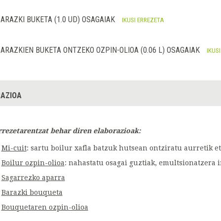
ARAZKI BUKETA (1.0 UD) OSAGAIAK
IKUSI ERREZETA
ARAZKIEN BUKETA ONTZEKO OZPIN-OLIOA (0.06 L) OSAGAIAK
IKUS
AZIOA
rrezetarentzat behar diren elaborazioak:
Mi-cuit
: sartu boilur xafla batzuk hutsean ontziratu aurretik 
Boilur ozpin-olioa
: nahastatu osagai guztiak, emultsionatzera i
Sagarrezko aparra
Barazki bouqueta
Bouquetaren ozpin-olioa