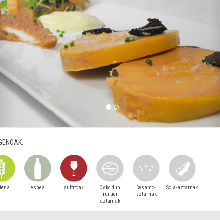
GENOAK:
utena
esnea
sulfitoak
Oskoldun
Sesamo-
Soja-aztarnak
fruituen
aztarnak
aztarnak