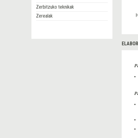
Zerbitzuko teknikak
H
Zerealak
ELABOR
P
P