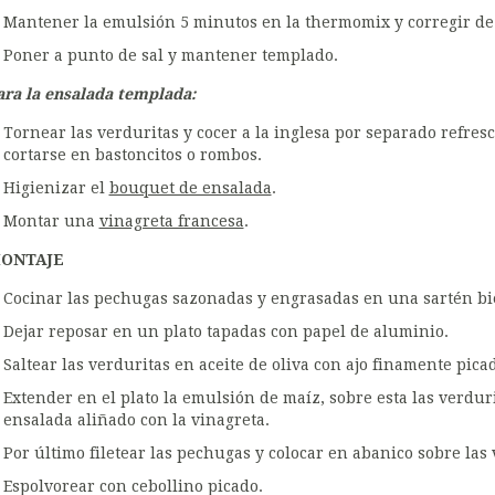
Mantener la emulsión 5 minutos en la thermomix y corregir d
Poner a punto de sal y mantener templado.
ara la ensalada templada:
Tornear las verduritas y cocer a la inglesa por separado refr
cortarse en bastoncitos o rombos.
Higienizar el
bouquet de ensalada
.
Montar una
vinagreta francesa
.
ONTAJE
Cocinar las pechugas sazonadas y engrasadas en una sartén bie
Dejar reposar en un plato tapadas con papel de aluminio.
Saltear las verduritas en aceite de oliva con ajo finamente pica
Extender en el plato la emulsión de maíz, sobre esta las verdur
ensalada aliñado con la vinagreta.
Por último filetear las pechugas y colocar en abanico sobre las 
Espolvorear con cebollino picado.