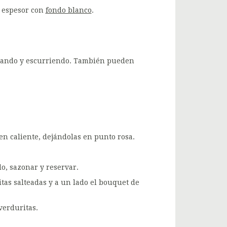
e espesor con
fondo blanco
.
escando y escurriendo. También pueden
n caliente, dejándolas en punto rosa.
do, sazonar y reservar.
itas salteadas y a un lado el bouquet de
verduritas.