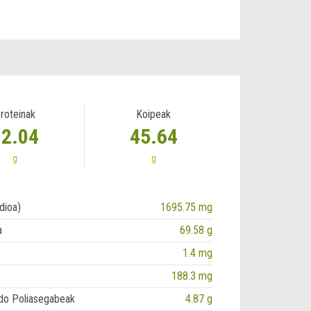
roteinak
Koipeak
32.04
45.64
g
g
dioa)
1695.75 mg
a
69.58 g
1.4 mg
188.3 mg
do Poliasegabeak
4.87 g