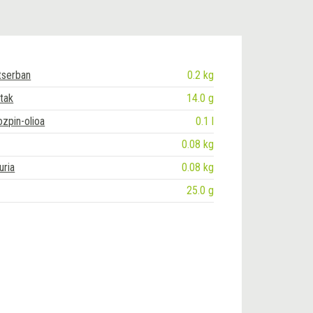
tserban
0.2 kg
tak
14.0 g
ozpin-olioa
0.1 l
0.08 kg
uria
0.08 kg
25.0 g