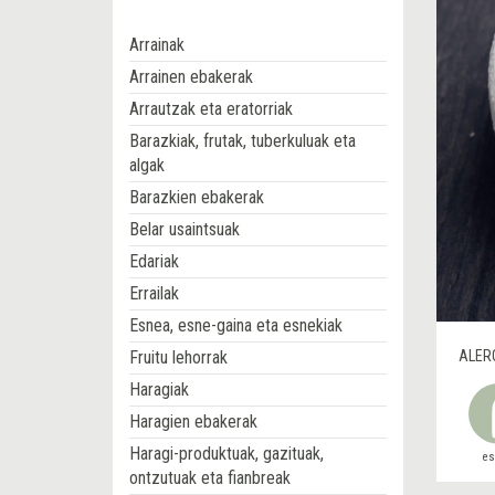
Arrainak
Arrainen ebakerak
Arrautzak eta eratorriak
Barazkiak, frutak, tuberkuluak eta
algak
Barazkien ebakerak
Belar usaintsuak
Edariak
Errailak
Esnea, esne-gaina eta esnekiak
Fruitu lehorrak
ALER
Haragiak
Haragien ebakerak
Haragi-produktuak, gazituak,
e
ontzutuak eta fianbreak