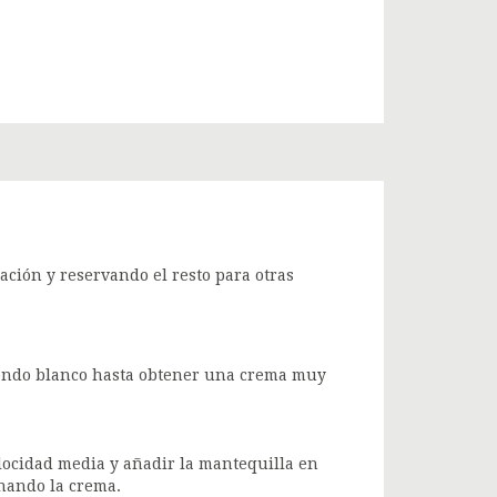
ción y reservando el resto para otras
 fondo blanco hasta obtener una crema muy
locidad media y añadir la mantequilla en
nando la crema.