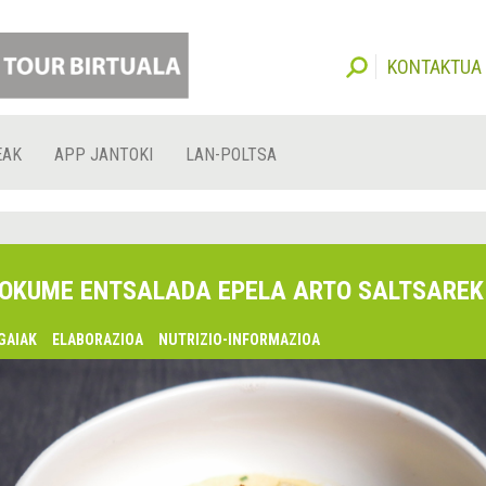
KONTAKTUA
EAK
APP JANTOKI
LAN-POLTSA
OKUME ENTSALADA EPELA ARTO SALTSAREK
GAIAK
ELABORAZIOA
NUTRIZIO-INFORMAZIOA