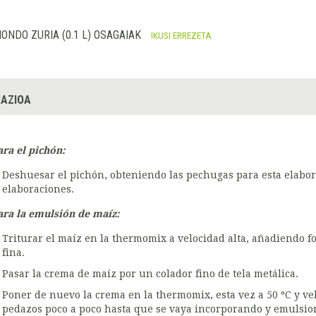
ONDO ZURIA (0.1 L) OSAGAIAK
IKUSI ERREZETA
AZIOA
ara el pichón:
Deshuesar el pichón, obteniendo las pechugas para esta elabora
elaboraciones.
ara la emulsión de maíz:
Triturar el maíz en la thermomix a velocidad alta, añadiendo
fina.
Pasar la crema de maíz por un colador fino de tela metálica.
Poner de nuevo la crema en la thermomix, esta vez a 50 ºC y ve
pedazos poco a poco hasta que se vaya incorporando y emulsio