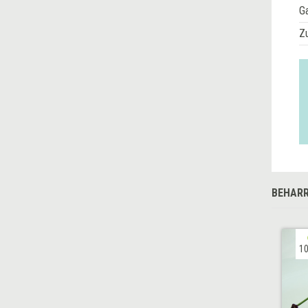
G
Z
BEHARR
10