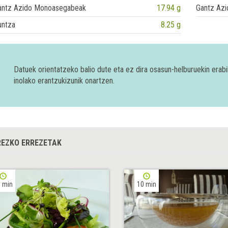
antz Azido Monoasegabeak
17.94 g
Gantz Azi
untza
8.25 g
Datuek orientatzeko balio dute eta ez dira osasun-helburuekin era
inolako erantzukizunik onartzen.
EZKO ERREZETAK
 min
10 min