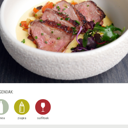
GENOAK:
snea
ziapea
sulfitoak