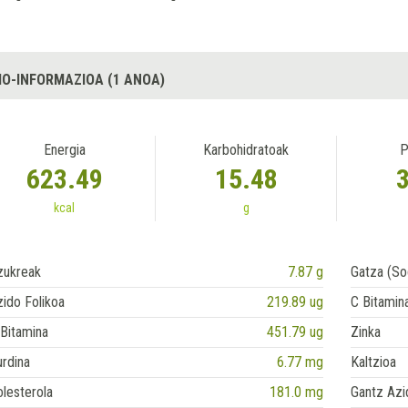
IO-INFORMAZIOA (1 ANOA)
Energia
Karbohidratoak
P
623.49
15.48
kcal
g
zukreak
7.87 g
Gatza (So
ido Folikoa
219.89 ug
C Bitamin
Bitamina
451.79 ug
Zinka
rdina
6.77 mg
Kaltzioa
lesterola
181.0 mg
Gantz Azi