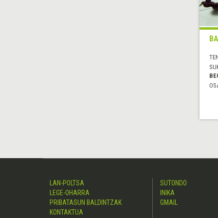
BA
TE
SU
BE
OS
LAN-POLTSA
SUTONDO
LEGE-OHARRA
INIKA
PRIBATASUN BALDINTZAK
GMAIL
KONTAKTUA