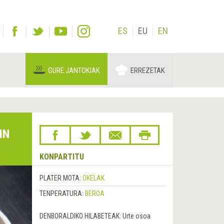
ES
EU
EN
GURE JANTOKIAK
ERREZETAK
IN
KONPARTITU
PLATER MOTA:
OKELAK
TENPERATURA:
BEROA
DENBORALDIKO HILABETEAK:
Urte osoa