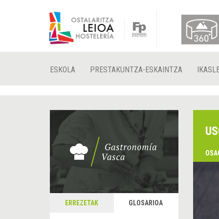
ESKOLA
PRESTAKUNTZA-ESKAINTZA
IKASL
US
OSA
ERREZETAK
GLOSARIOA