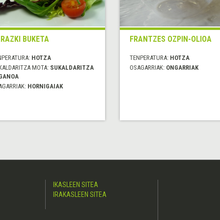
RAZKI BUKETA
FRANTZES OZPIN-OLIOA
NPERATURA:
HOTZA
TENPERATURA:
HOTZA
KALDARITZA MOTA:
SUKALDARITZA
OSAGARRIAK:
ONGARRIAK
GANOA
AGARRIAK:
HORNIGAIAK
IKASLEEN SITEA
IRAKASLEEN SITEA