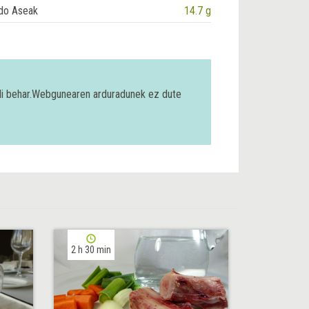
do Aseak
14.7 g
bili behar.Webgunearen arduradunek ez dute
2 h 30 min