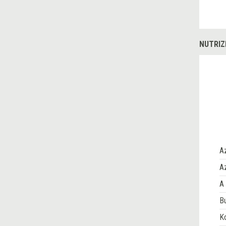
NUTRIZ
A
Az
A 
Bu
Ko