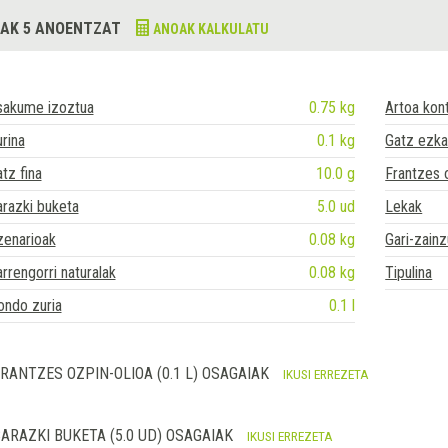
AK 5 ANOENTZAT
ANOAK KALKULATU
sakume izoztua
0.75 kg
Artoa kon
rina
0.1 kg
Gatz ezka
tz fina
10.0 g
Frantzes 
razki buketa
5.0 ud
Lekak
zenarioak
0.08 kg
Gari-zainz
rrengorri naturalak
0.08 kg
Tipulina
ondo zuria
0.1 l
RANTZES OZPIN-OLIOA (0.1 L) OSAGAIAK
IKUSI ERREZETA
ARAZKI BUKETA (5.0 UD) OSAGAIAK
IKUSI ERREZETA