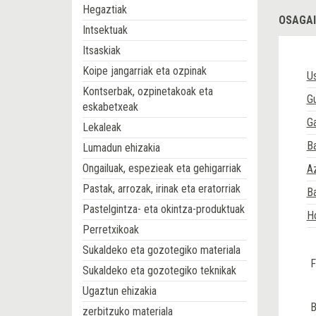
Hegaztiak
OSAGAI
Intsektuak
Itsaskiak
Koipe jangarriak eta ozpinak
U
Kontserbak, ozpinetakoak eta
Gu
eskabetxeak
Ga
Lekaleak
Ba
Lumadun ehizakia
Ongailuak, espezieak eta gehigarriak
A
Pastak, arrozak, irinak eta eratorriak
Ba
Pastelgintza- eta okintza-produktuak
H
Perretxikoak
Sukaldeko eta gozotegiko materiala
F
Sukaldeko eta gozotegiko teknikak
Ugaztun ehizakia
B
zerbitzuko materiala