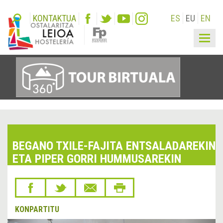
KONTAKTUA
ES
EU
EN
Togg
navig
BEGANO TXILE-FAJITA ENTSALADAREKIN
ETA PIPER GORRI HUMMUSAREKIN
KONPARTITU