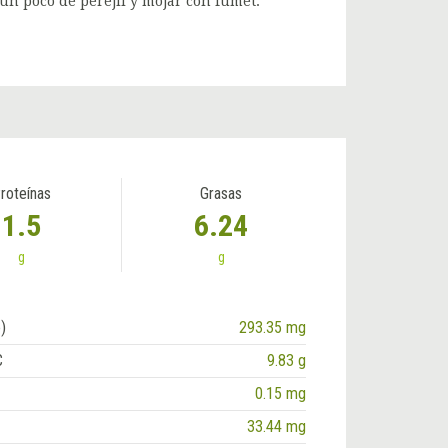
 un poco de perejil y mojar con fumet.
roteínas
Grasas
1.5
6.24
g
g
)
293.35 mg
C
9.83 g
0.15 mg
33.44 mg