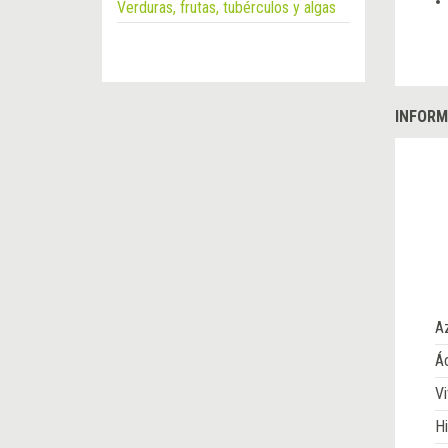
Verduras, frutas, tubérculos y algas
INFORM
A
Ác
Vi
Hi