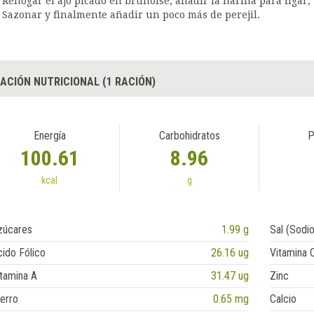
Rehogar el ajo picado en brunoise, añadir la harina para ligar,
Sazonar y finalmente añadir un poco más de perejil.
ACIÓN NUTRICIONAL (1 RACIÓN)
Energía
Carbohidratos
P
100.61
8.96
kcal
g
zúcares
1.99 g
Sal (Sodio
ido Fólico
26.16 ug
Vitamina 
tamina A
31.47 ug
Zinc
erro
0.65 mg
Calcio