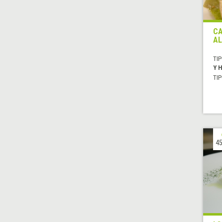
CA
AL
TIP
Y 
TIP
45