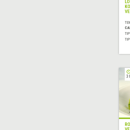
LO
KO
VE
TE
CA
TIP
TIP
3 
RO
VE