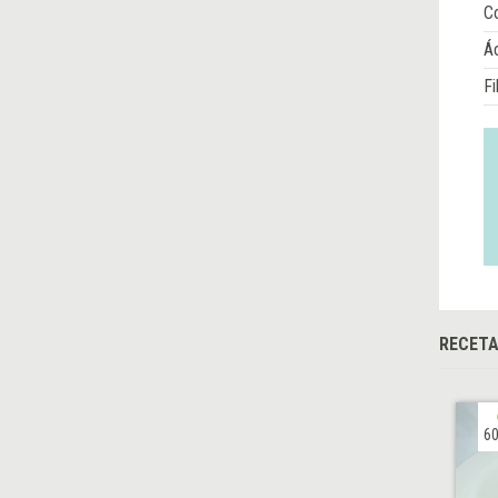
Co
Á
Fi
RECET
60