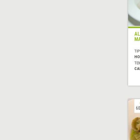
AL
MA
TIP
HO
TE
CA
60