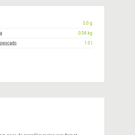
5.0 g
ja
0.04 kg
 pescado
1.0 l