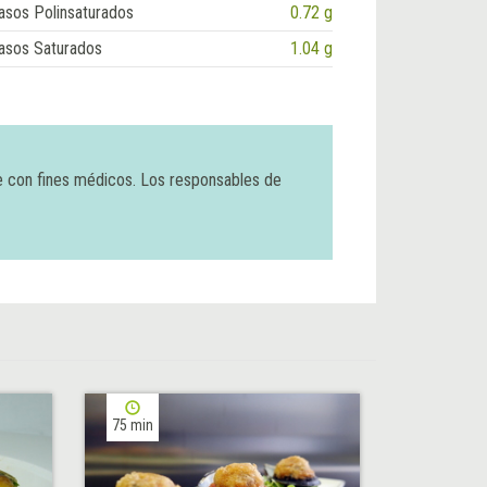
asos Polinsaturados
0.72 g
asos Saturados
1.04 g
e con fines médicos. Los responsables de
75 min