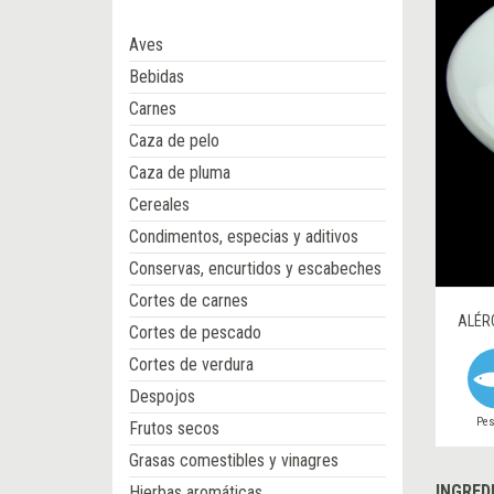
Aves
Bebidas
Carnes
Caza de pelo
Caza de pluma
Cereales
Condimentos, especias y aditivos
Conservas, encurtidos y escabeches
Cortes de carnes
ALÉR
Cortes de pescado
Cortes de verdura
Despojos
Pe
Frutos secos
Grasas comestibles y vinagres
INGRED
Hierbas aromáticas