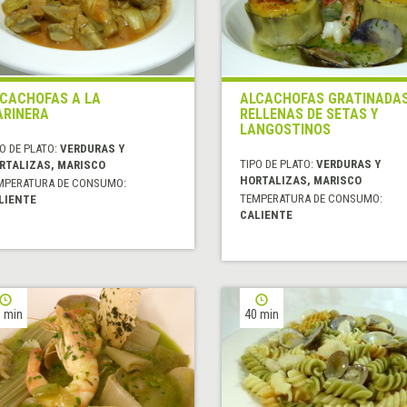
CACHOFAS A LA
ALCACHOFAS GRATINADA
RINERA
RELLENAS DE SETAS Y
LANGOSTINOS
O DE PLATO:
VERDURAS Y
TIPO DE PLATO:
VERDURAS Y
RTALIZAS, MARISCO
HORTALIZAS, MARISCO
MPERATURA DE CONSUMO:
TEMPERATURA DE CONSUMO:
LIENTE
CALIENTE
 min
40 min