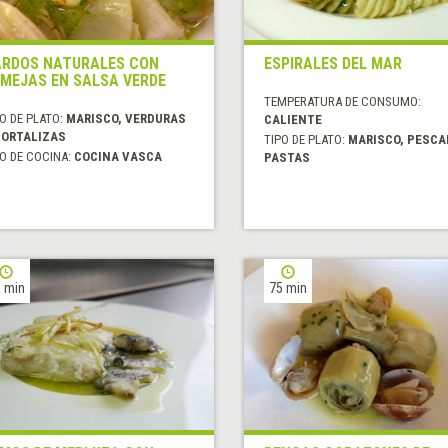
RDOS NATURALES CON
ESPIRALES DEL MAR
MEJAS EN SALSA VERDE
TEMPERATURA DE CONSUMO:
O DE PLATO:
MARISCO, VERDURAS
CALIENTE
HORTALIZAS
TIPO DE PLATO:
MARISCO, PESCA
O DE COCINA:
COCINA VASCA
PASTAS
 min
75 min