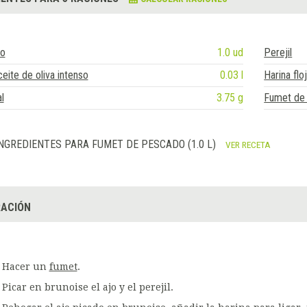
jo
1.0 ud
Perejil
eite de oliva intenso
0.03 l
Harina flo
l
3.75 g
Fumet de
NGREDIENTES PARA FUMET DE PESCADO (1.0 L)
VER RECETA
ACIÓN
Hacer un
fumet
.
Picar en brunoise el ajo y el perejil.