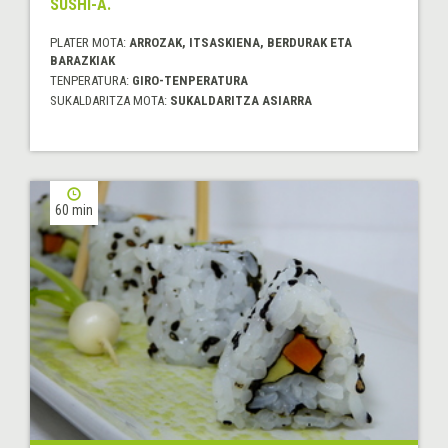
SUSHI-A.
PLATER MOTA:
ARROZAK, ITSASKIENA, BERDURAK ETA
BARAZKIAK
TENPERATURA:
GIRO-TENPERATURA
SUKALDARITZA MOTA:
SUKALDARITZA ASIARRA
60 min