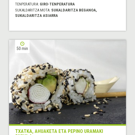
TENPERATURA:
GIRO-TENPERATURA
SUKALDARITZA MOTA:
SUKALDARITZA BEGANOA,
SUKALDARITZA ASIARRA
50 min
TXATKA, AHUAKETA ETA PEPINO URAMAKI