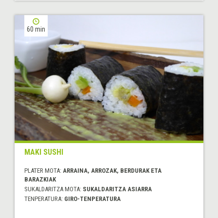
60 min
MAKI SUSHI
PLATER MOTA:
ARRAINA, ARROZAK, BERDURAK ETA
BARAZKIAK
SUKALDARITZA MOTA:
SUKALDARITZA ASIARRA
TENPERATURA:
GIRO-TENPERATURA