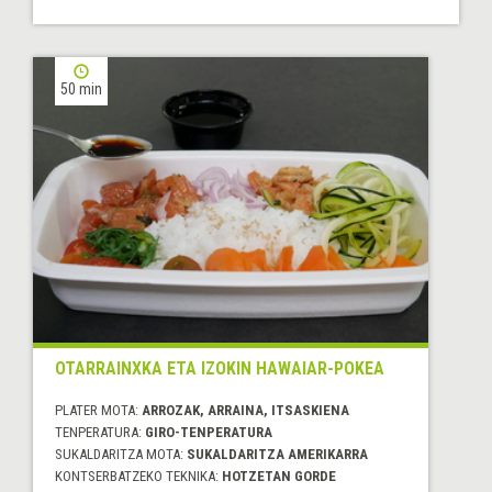
50 min
OTARRAINXKA ETA IZOKIN HAWAIAR-POKEA
PLATER MOTA:
ARROZAK, ARRAINA, ITSASKIENA
TENPERATURA:
GIRO-TENPERATURA
SUKALDARITZA MOTA:
SUKALDARITZA AMERIKARRA
KONTSERBATZEKO TEKNIKA:
HOTZETAN GORDE