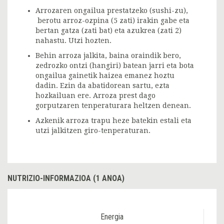
Arrozaren ongailua prestatzeko (sushi-zu),
berotu arroz-ozpina (5 zati) irakin gabe eta
bertan gatza (zati bat) eta azukrea (zati 2)
nahastu. Utzi hozten.
Behin arroza jalkita, baina oraindik bero,
zedrozko ontzi (hangiri) batean jarri eta bota
ongailua gainetik haizea emanez hoztu
dadin. Ezin da abatidorean sartu, ezta
hozkailuan ere. Arroza prest dago
gorputzaren tenperaturara heltzen denean.
Azkenik arroza trapu heze batekin estali eta
utzi jalkitzen giro-tenperaturan.
NUTRIZIO-INFORMAZIOA (1 ANOA)
Energia