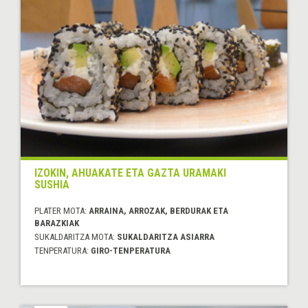
IZOKIN, AHUAKATE ETA GAZTA URAMAKI
SUSHIA
PLATER MOTA:
ARRAINA, ARROZAK, BERDURAK ETA
BARAZKIAK
SUKALDARITZA MOTA:
SUKALDARITZA ASIARRA
TENPERATURA:
GIRO-TENPERATURA