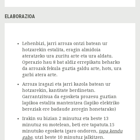
ELABORAZIOA
Lehenbizi, jarri arroza ontzi batean ur
hotzarekin estalita, eragin almidoia
ateratzeko ura zuritu arte eta ura aldatu.
Operazio hau 8 bat aldiz errepikatu beharko
da arrozak fekula guztia galdu arte, hots, ura
garbi atera arte.
Arroza iragazi eta jarri kazola batean ur
hotzarekin, kantitate berdinetan.
Garrantzitsua da egosketa prozesu guztian
lapikoa estalita mantentzea (lapiko elektriko
bereziak ere badaude zeregin honetarako)
Irakin su bizian 2 minutuz eta beste 13
minutuz su motelean, beti ere tapatuta.15
minutuko egosketa igaro ondoren,
tapa kendu
gabe
, utzi beste 10 minutuz jalkitzen.