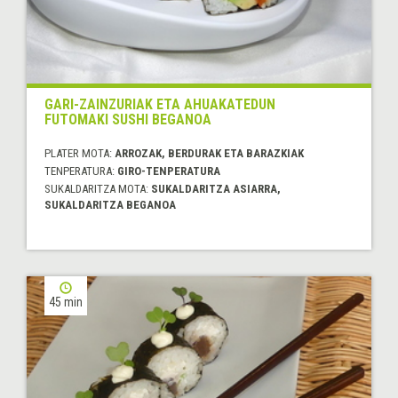
GARI-ZAINZURIAK ETA AHUAKATEDUN
FUTOMAKI SUSHI BEGANOA
PLATER MOTA:
ARROZAK, BERDURAK ETA BARAZKIAK
TENPERATURA:
GIRO-TENPERATURA
SUKALDARITZA MOTA:
SUKALDARITZA ASIARRA,
SUKALDARITZA BEGANOA
45 min