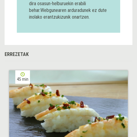
dira osasun-helburuekin erabili
behar.Webgunearen arduradunek ez dute
inolako erantzukizunik onartzen.
ERREZETAK
45 min