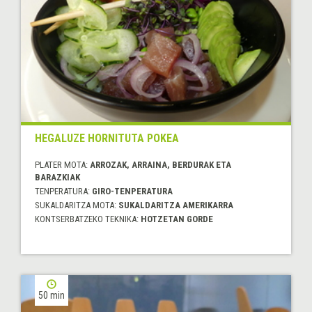
HEGALUZE HORNITUTA POKEA
PLATER MOTA:
ARROZAK, ARRAINA, BERDURAK ETA
BARAZKIAK
TENPERATURA:
GIRO-TENPERATURA
SUKALDARITZA MOTA:
SUKALDARITZA AMERIKARRA
KONTSERBATZEKO TEKNIKA:
HOTZETAN GORDE
50 min