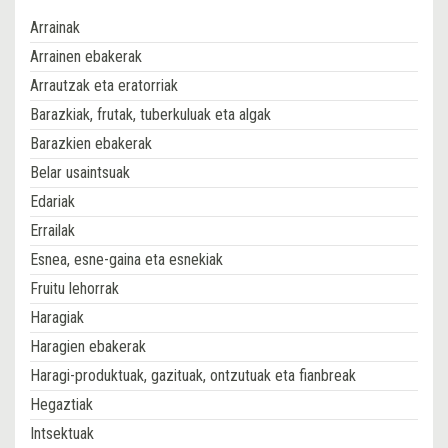
Arrainak
Arrainen ebakerak
Arrautzak eta eratorriak
Barazkiak, frutak, tuberkuluak eta algak
Barazkien ebakerak
Belar usaintsuak
Edariak
Errailak
Esnea, esne-gaina eta esnekiak
Fruitu lehorrak
Haragiak
Haragien ebakerak
Haragi-produktuak, gazituak, ontzutuak eta fianbreak
Hegaztiak
Intsektuak