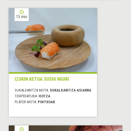
15 min
IZOKIN KETUA SUSHI NIGIRI
SUKALDARITZA MOTA:
SUKALDARITZA ASIARRA
TENPERATURA:
HOTZA
PLATER MOTA:
PINTXOAK