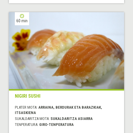
60 min
NIGIRI SUSHI
PLATER MOTA:
ARRAINA, BERDURAK ETA BARAZKIAK,
ITSASKIENA
SUKALDARITZA MOTA:
SUKALDARITZA ASIARRA
TENPERATURA:
GIRO-TENPERATURA