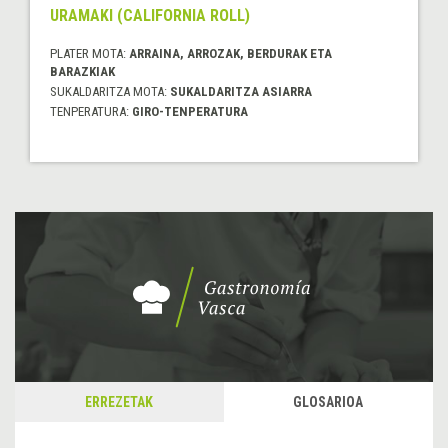
URAMAKI (CALIFORNIA ROLL)
PLATER MOTA:
ARRAINA, ARROZAK, BERDURAK ETA
BARAZKIAK
SUKALDARITZA MOTA:
SUKALDARITZA ASIARRA
TENPERATURA:
GIRO-TENPERATURA
ERREZETAK
GLOSARIOA