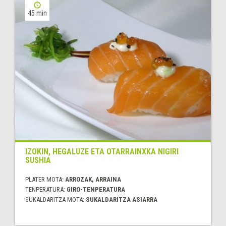
45 min
IZOKIN, HEGALUZE ETA OTARRAINXKA NIGIRI
SUSHIA
PLATER MOTA:
ARROZAK, ARRAINA
TENPERATURA:
GIRO-TENPERATURA
SUKALDARITZA MOTA:
SUKALDARITZA ASIARRA