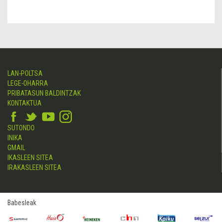
LAN-POLTSA
LEGE-OHARRA
PRIBATASUN BALDINTZAK
KONTAKTUA
SUTONDO
INIKA
GMAIL
IKASLEEN SITEA
IRAKASLEEN SITEA
Babesleak