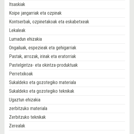
Itsaskiak
Koipe jangarriak eta ozpinak
Kontserbak, ozpinetakoak eta eskabetxeak
Lekaleak
Lumadun ehizakia
Ongailuak, espezieak eta gehigarriak
Pastak, arrozak, irinak eta eratorriak
Pastelgintza- eta okintza-produktuak
Perretxikoak
Sukaldeko eta gozotegiko materiala
Sukaldeko eta gozotegiko teknikak
Ugaztun ehizakia
zerbitzuko materiala
Zerbitzuko teknikak
Zerealak