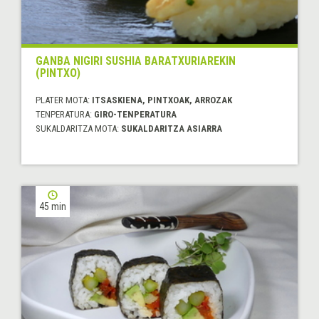
GANBA NIGIRI SUSHIA BARATXURIAREKIN
(PINTXO)
PLATER MOTA:
ITSASKIENA, PINTXOAK, ARROZAK
TENPERATURA:
GIRO-TENPERATURA
SUKALDARITZA MOTA:
SUKALDARITZA ASIARRA
45 min