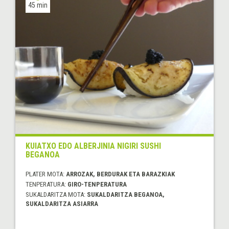
45 min
KUIATXO EDO ALBERJINIA NIGIRI SUSHI
BEGANOA
PLATER MOTA:
ARROZAK, BERDURAK ETA BARAZKIAK
TENPERATURA:
GIRO-TENPERATURA
SUKALDARITZA MOTA:
SUKALDARITZA BEGANOA,
SUKALDARITZA ASIARRA