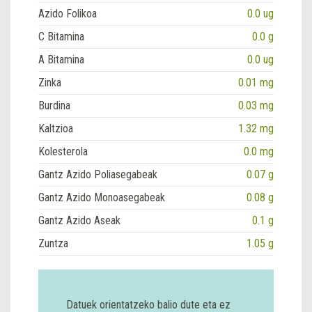
Azido Folikoa
0.0 ug
C Bitamina
0.0 g
A Bitamina
0.0 ug
Zinka
0.01 mg
Burdina
0.03 mg
Kaltzioa
1.32 mg
Kolesterola
0.0 mg
Gantz Azido Poliasegabeak
0.07 g
Gantz Azido Monoasegabeak
0.08 g
Gantz Azido Aseak
0.1 g
Zuntza
1.05 g
Datuek orientatzeko balio dute eta ez