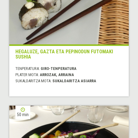
HEGALUZE, GAZTA ETA PEPINODUN FUTOMAKI
SUSHIA
TENPERATURA:
GIRO-TENPERATURA
PLATER MOTA:
ARROZAK, ARRAINA
SUKALDARITZA MOTA:
SUKALDARITZA ASIARRA
50 min