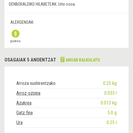
DENBORALDIKO HILABETEAK:
Urte osoa
ALERGENOAK:
glutena
OSAGAIAK 5 ANOENTZAT
ANOAK KALKULATU
Arroza sushirentzako
0.25 kg
Arroz-ozpina
0.033 l
Azukrea
0.013 kg
Gatz fina
5.0 g
Ura
0.25 l