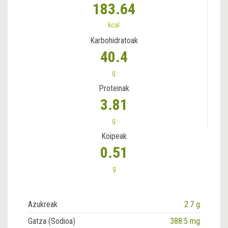
183.64
kcal
Karbohidratoak
40.4
g
Proteinak
3.81
g
Koipeak
0.51
g
Azukreak
2.7 g
Gatza (Sodioa)
388.5 mg