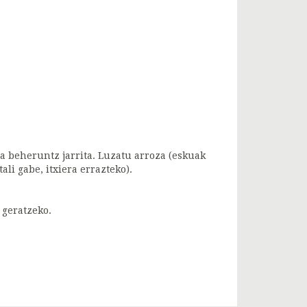
ua beheruntz jarrita. Luzatu arroza (eskuak
ali gabe, itxiera errazteko).
 geratzeko.