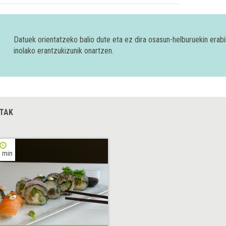
Datuek orientatzeko balio dute eta ez dira osasun-helburuekin era
inolako erantzukizunik onartzen.
TAK
 min