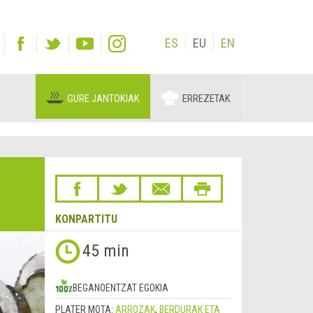
ES
EU
EN
GURE JANTOKIAK
ERREZETAK
KONPARTITU
45 min
BEGANOENTZAT EGOKIA
PLATER MOTA:
ARROZAK
,
BERDURAK ETA