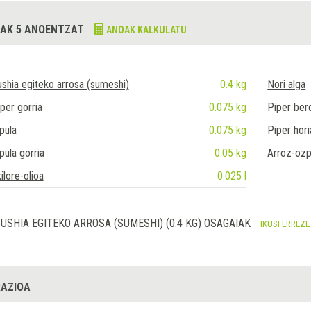
AK 5 ANOENTZAT
ANOAK KALKULATU
shia egiteko arrosa (sumeshi)
0.4 kg
Nori alga
per gorria
0.075 kg
Piper ber
pula
0.075 kg
Piper hori
pula gorria
0.05 kg
Arroz-ozp
ilore-olioa
0.025 l
USHIA EGITEKO ARROSA (SUMESHI) (0.4 KG) OSAGAIAK
IKUSI ERREZ
AZIOA