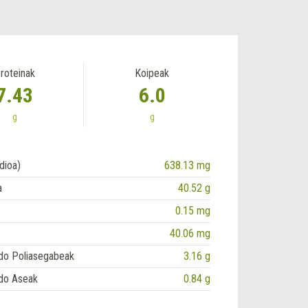
roteinak
Koipeak
7.43
6.0
g
g
dioa)
638.13 mg
a
40.52 g
0.15 mg
40.06 mg
do Poliasegabeak
3.16 g
do Aseak
0.84 g