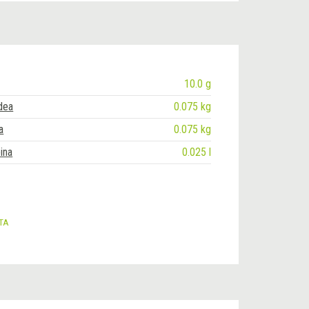
10.0 g
dea
0.075 kg
a
0.075 kg
ina
0.025 l
ETA