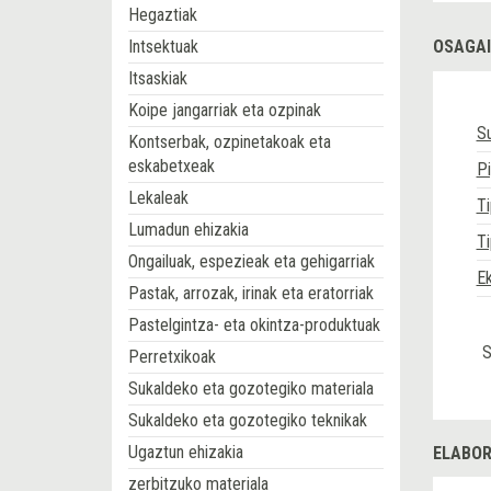
Hegaztiak
Intsektuak
OSAGAI
Itsaskiak
Koipe jangarriak eta ozpinak
Su
Kontserbak, ozpinetakoak eta
eskabetxeak
Pi
Lekaleak
Ti
Lumadun ehizakia
Ti
Ongailuak, espezieak eta gehigarriak
Ek
Pastak, arrozak, irinak eta eratorriak
Pastelgintza- eta okintza-produktuak
S
Perretxikoak
Sukaldeko eta gozotegiko materiala
Sukaldeko eta gozotegiko teknikak
Ugaztun ehizakia
ELABOR
zerbitzuko materiala