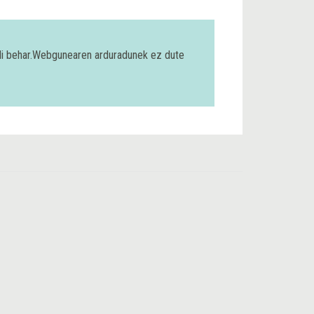
bili behar.Webgunearen arduradunek ez dute