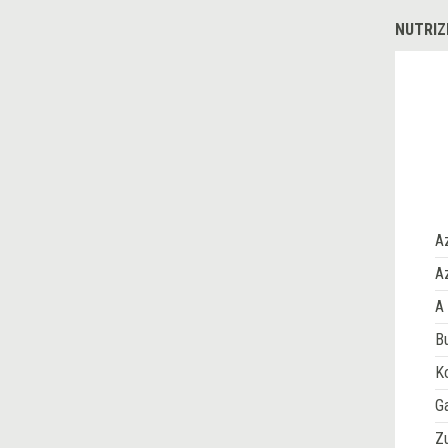
NUTRIZ
A
Az
A 
Bu
Ko
G
Z