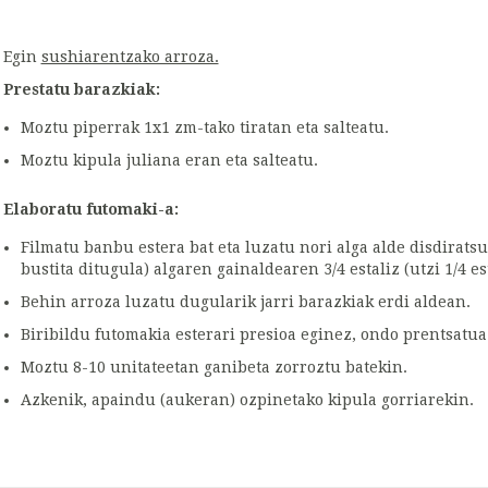
Egin
sushiarentzako arroza.
Prestatu barazkiak:
Moztu piperrak 1x1 zm-tako tiratan eta salteatu.
Moztu kipula juliana eran eta salteatu.
Elaboratu futomaki-a:
Filmatu banbu estera bat eta luzatu nori alga alde disdirats
bustita ditugula) algaren gainaldearen 3/4 estaliz (utzi 1/4 est
Behin arroza luzatu dugularik jarri barazkiak erdi aldean.
Biribildu futomakia esterari presioa eginez, ondo prentsatua
Moztu 8-10 unitateetan ganibeta zorroztu batekin.
Azkenik, apaindu (aukeran) ozpinetako kipula gorriarekin.