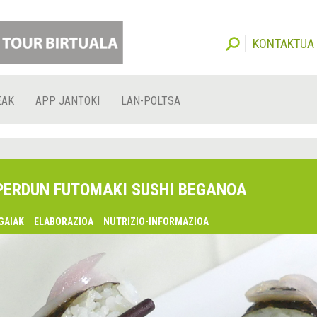
KONTAKTUA
EAK
APP JANTOKI
LAN-POLTSA
PERDUN FUTOMAKI SUSHI BEGANOA
GAIAK
ELABORAZIOA
NUTRIZIO-INFORMAZIOA