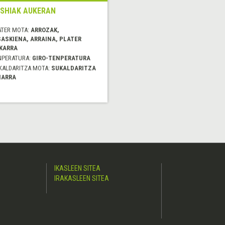
SHIAK AUKERAN
ATER MOTA:
ARROZAK,
SASKIENA, ARRAINA, PLATER
KARRA
NPERATURA:
GIRO-TENPERATURA
KALDARITZA MOTA:
SUKALDARITZA
IARRA
IKASLEEN SITEA
IRAKASLEEN SITEA