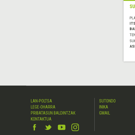
SU
PL
IT
BA
TE
SU
AS
LAN-POLTSA
SUTONDO
LEGE-OHARRA
INIKA
PRIBATASUN BALDINTZAK
GMAIL
KONTAKTUA