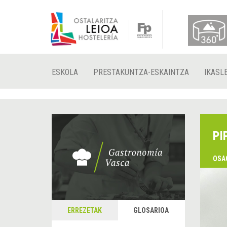
ESKOLA
PRESTAKUNTZA-ESKAINTZA
IKASL
PI
OSA
ERREZETAK
GLOSARIOA