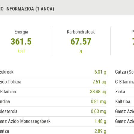
IO-INFORMAZIOA (1 ANOA)
Energia
Karbohidratoak
P
361.5
67.57
kcal
g
zukreak
6.01 g
Gatza (So
ido Folikoa
7.61 ug
C Bitamin
Bitamina
38.48 ug
Zinka
rdina
0.81 mg
Kaltzioa
lesterola
0.03 mg
Gantz Azi
antz Azido Monoasegabeak
1.48 g
Gantz Azi
untza
2.89 g