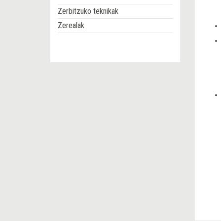
Zerbitzuko teknikak
Zerealak