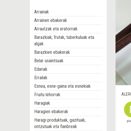
Arrainak
Arrainen ebakerak
Arrautzak eta eratorriak
Barazkiak, frutak, tuberkuluak eta
algak
Barazkien ebakerak
Belar usaintsuak
Edariak
Errailak
Esnea, esne-gaina eta esnekiak
Fruitu lehorrak
ALER
Haragiak
Haragien ebakerak
Haragi-produktuak, gazituak,
gl
ontzutuak eta fianbreak