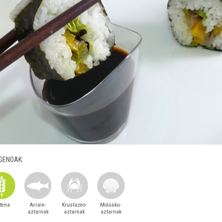
GENOAK:
utena
Arrain-
Krustazeo-
Molusku-
aztarnak
aztarnak
aztarnak