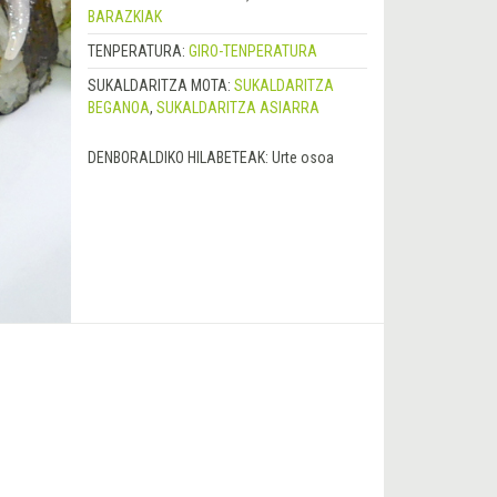
BARAZKIAK
TENPERATURA:
GIRO-TENPERATURA
SUKALDARITZA MOTA:
SUKALDARITZA
BEGANOA
,
SUKALDARITZA ASIARRA
DENBORALDIKO HILABETEAK:
Urte osoa