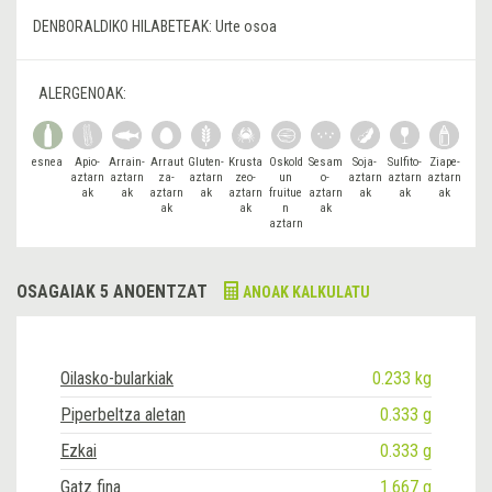
DENBORALDIKO HILABETEAK:
Urte osoa
ALERGENOAK:
esnea
Apio-
Arrain-
Arraut
Gluten-
Krusta
Oskold
Sesam
Soja-
Sulfito-
Ziape-
aztarn
aztarn
za-
aztarn
zeo-
un
o-
aztarn
aztarn
aztarn
ak
ak
aztarn
ak
aztarn
fruitue
aztarn
ak
ak
ak
ak
ak
n
ak
aztarn
ak
OSAGAIAK 5 ANOENTZAT
ANOAK KALKULATU
Oilasko-bularkiak
0.233 kg
Piperbeltza aletan
0.333 g
Ezkai
0.333 g
Gatz fina
1.667 g