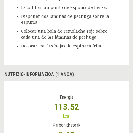
Escudillar un punto de espuma de berza.
Disponer dos láminas de pechuga sobre la
espuma.
Colocar una bola de remolacha roja sobre
cada una de las láminas de pechuga.
Decorar con las hojas de espinaca frita.
NUTRIZIO-INFORMAZIOA (1 ANOA)
Energia
113.52
kcal
Karbohidratoak