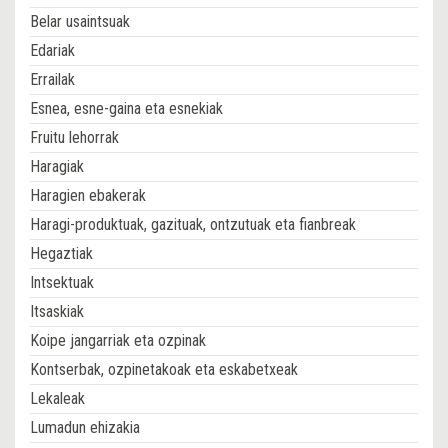
Belar usaintsuak
Edariak
Errailak
Esnea, esne-gaina eta esnekiak
Fruitu lehorrak
Haragiak
Haragien ebakerak
Haragi-produktuak, gazituak, ontzutuak eta fianbreak
Hegaztiak
Intsektuak
Itsaskiak
Koipe jangarriak eta ozpinak
Kontserbak, ozpinetakoak eta eskabetxeak
Lekaleak
Lumadun ehizakia