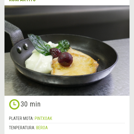
30 min
PLATER MOTA:
PINTXOAK
TENPERATURA:
BEROA