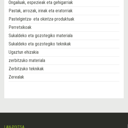
Ongailuak, espezieak eta gehigarriak
Pastak, arrozak, irinak eta eratorriak
Pastelgintza- eta okintza-produktuak
Perretxikoak
Sukaldeko eta gozotegiko materiala
Sukaldeko eta gozotegiko teknikak
Ugaztun ehizakia
zerbitzuko materiala
Zerbitzuko teknikak
Zerealak
LAN-POLTSA