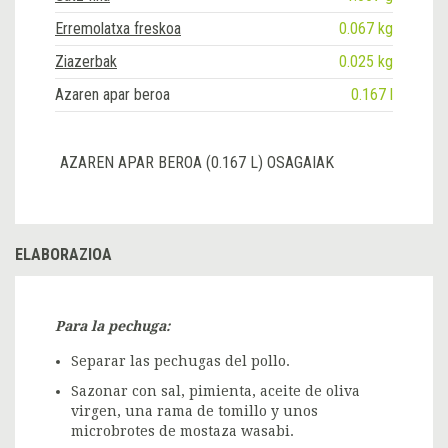
Erremolatxa freskoa
0.067 kg
Ziazerbak
0.025 kg
Azaren apar beroa
0.167 l
AZAREN APAR BEROA (0.167 L) OSAGAIAK
ELABORAZIOA
Para la pechuga:
Separar las pechugas del pollo.
Sazonar con sal, pimienta, aceite de oliva
virgen, una rama de tomillo y unos
microbrotes de mostaza wasabi.