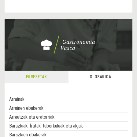
ERREZETAK
GLOSARIOA
Arrainak
Arrainen ebakerak
Arrautzak eta eratorriak
Barazkiak, frutak, tuberkuluak eta algak
Barazkien ebakerak