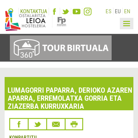
KONTAKTUA
ES
EU
EN
Togg
navig
LUMAGORRI PAPARRA, DERIOKO AZAREN
APARRA, ERREMOLATXA GORRIA ETA
ZIAZERBA KURRUXKARIA
KONPARTITU