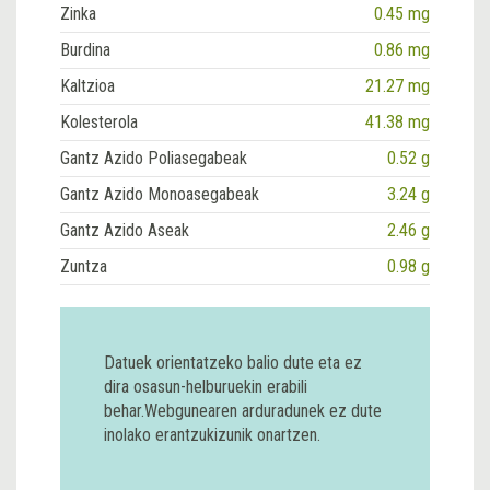
Zinka
0.45 mg
Burdina
0.86 mg
Kaltzioa
21.27 mg
Kolesterola
41.38 mg
Gantz Azido Poliasegabeak
0.52 g
Gantz Azido Monoasegabeak
3.24 g
Gantz Azido Aseak
2.46 g
Zuntza
0.98 g
Datuek orientatzeko balio dute eta ez
dira osasun-helburuekin erabili
behar.Webgunearen arduradunek ez dute
inolako erantzukizunik onartzen.