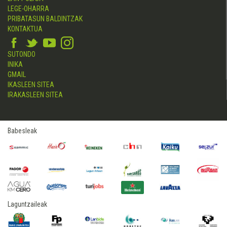
LEGE-OHARRA
PRIBATASUN BALDINTZAK
KONTAKTUA
SUTONDO
INIKA
GMAIL
IKASLEEN SITEA
IRAKASLEEN SITEA
Babesleak
Laguntzaileak