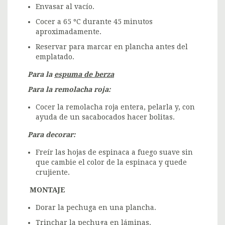
Envasar al vacío.
Cocer a 65 ºC durante 45 minutos
aproximadamente.
Reservar para marcar en plancha antes del
emplatado.
Para la
espuma de berza
Para la remolacha roja
:
Cocer la remolacha roja entera, pelarla y, con
ayuda de un sacabocados hacer bolitas.
Para decorar
:
Freír las hojas de espinaca a fuego suave sin
que cambie el color de la espinaca y quede
crujiente.
MONTAJE
Dorar la pechuga en una plancha.
Trinchar la pechuga en láminas.