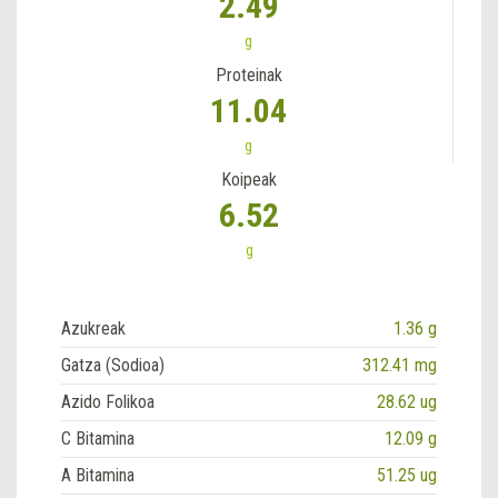
2.49
g
Proteinak
11.04
g
Koipeak
6.52
g
Azukreak
1.36 g
Gatza (Sodioa)
312.41 mg
Azido Folikoa
28.62 ug
C Bitamina
12.09 g
A Bitamina
51.25 ug