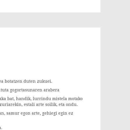
ea botatzen duten zukuei.
kituta gogortasunaren arabera
xka bat, handik, lurrindu mistela motako
iarekin, estali arte soilik, eta ondu.
an, samur egon arte, gehiegi egin ez
a.