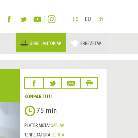
ES
EU
EN
GURE JANTOKIAK
ERREZETAK
KONPARTITU
Hurrengoa
75 min
&rsaquo;
PLATER MOTA:
OKELAK
TENPERATURA:
BEROA