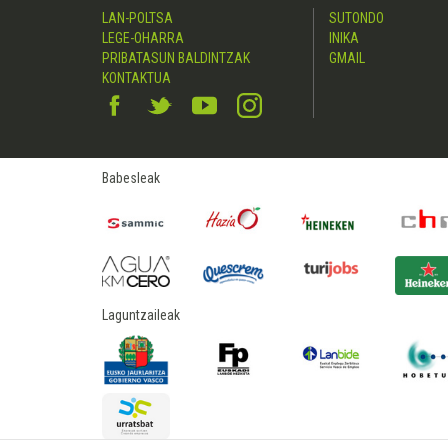
LAN-POLTSA
SUTONDO
LEGE-OHARRA
INIKA
PRIBATASUN BALDINTZAK
GMAIL
KONTAKTUA
Babesleak
Laguntzaileak