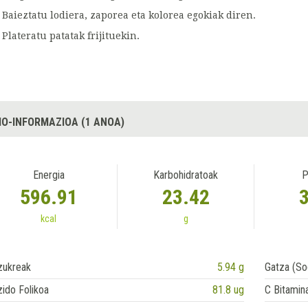
Baieztatu lodiera, zaporea eta kolorea egokiak diren.
Plateratu patatak frijituekin.
IO-INFORMAZIOA (1 ANOA)
Energia
Karbohidratoak
P
596.91
23.42
kcal
g
zukreak
5.94 g
Gatza (So
ido Folikoa
81.8 ug
C Bitamin