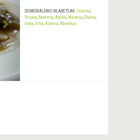
DENBORALDIKO HILABETEAK:
Urtarrila
,
Otsaila
,
Martxoa
,
Apirila
,
Maiatza
,
Ekaina
,
Iraila
,
Urria
,
Azaroa
,
Abendua