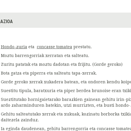
AZIOA
Hondo-zuria
eta
concasse tomatea
prestatu.
Moztu barrengorriak xerratan eta salteatu.
Zuritu patatak eta moztu dadotan eta frijitu. (Gorde geroko)
Bota gatza eta piperra eta salteatu tapa-xerrak.
Gorde geroko xerrak xukadera batean, eta ondoren kendu koip
Suestitu tipula, baratxuria eta piper berdea brunoise eran txi
Sueztitutako hornigaietarako barazkien gainean gehitu irin-pi
ardo zaharminduren batekin, utzi murrizten, eta busti hondo-zur
Gehitu salteatutako xerrak eta xukuak, kozinatu borborka txiki
daitezela zainduz.
Ia eginda daudenean, gehitu barrengorria eta concasse tomate