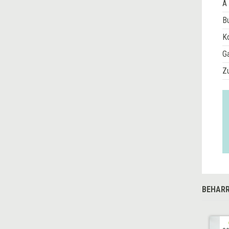
A 
Bu
Ko
G
Z
BEHARR