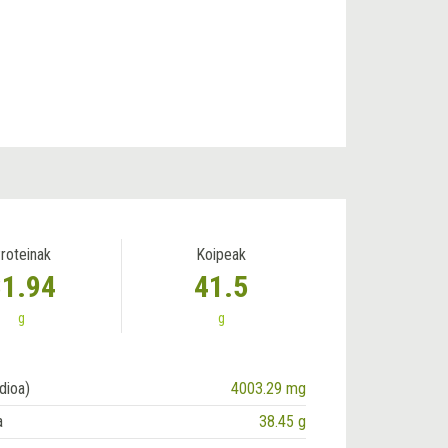
roteinak
Koipeak
31.94
41.5
g
g
dioa)
4003.29 mg
a
38.45 g