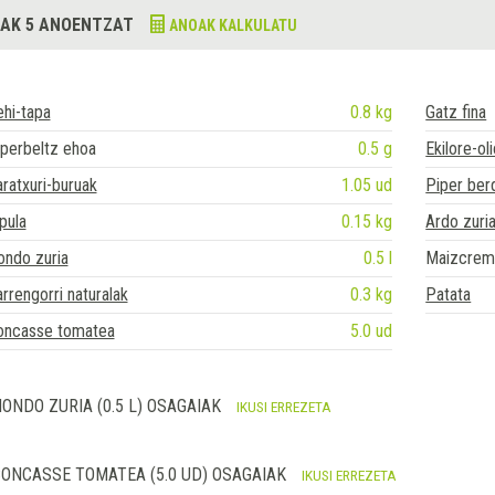
AK 5 ANOENTZAT
ANOAK KALKULATU
hi-tapa
0.8 kg
Gatz fina
perbeltz ehoa
0.5 g
Ekilore-ol
ratxuri-buruak
1.05 ud
Piper ber
pula
0.15 kg
Ardo zuri
ondo zuria
0.5 l
Maizcre
rrengorri naturalak
0.3 kg
Patata
oncasse tomatea
5.0 ud
ONDO ZURIA (0.5 L) OSAGAIAK
IKUSI ERREZETA
ONCASSE TOMATEA (5.0 UD) OSAGAIAK
IKUSI ERREZETA