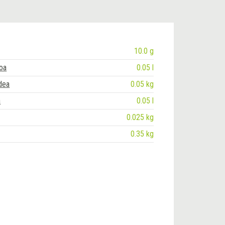
10.0 g
ioa
0.05 l
dea
0.05 kg
a
0.05 l
m
0.025 kg
0.35 kg