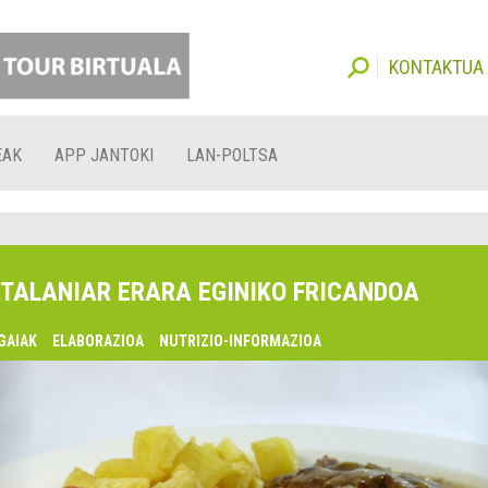
KONTAKTUA
EAK
APP JANTOKI
LAN-POLTSA
TALANIAR ERARA EGINIKO FRICANDOA
GAIAK
ELABORAZIOA
NUTRIZIO-INFORMAZIOA
lsaquo;
urrekoa