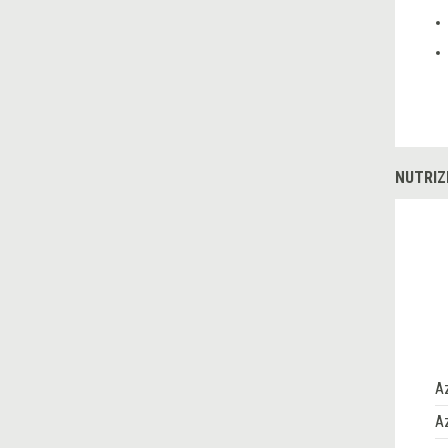
NUTRIZ
A
Az