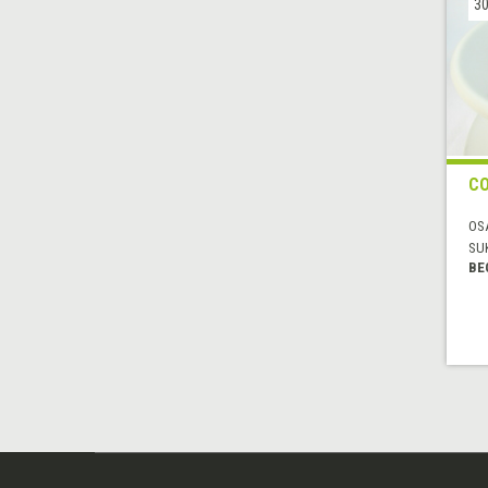
30
C
OS
SU
BE