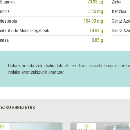
Bitamina
70.93 ug
Zinka
rdina
5.35 mg
Kaltzioa
lesterola
104.03 mg
Gantz Azi
antz Azido Monoasegabeak
18.04 g
Gantz Azi
untza
3.85 g
Datuek orientatzeko balio dute eta ez dira osasun-helburuekin era
inolako erantzukizunik onartzen.
EZKO ERREZETAK