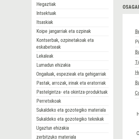
Hegaztiak
OSAGAI
Intsektuak
Itsaskiak
Koipe jangarriak eta ozpinak
Be
Kontserbak, ozpinetakoak eta
Pi
eskabetxeak
Ba
Lekaleak
Ti
Lumadun ehizakia
H
Ongailuak, espezieak eta gehigarriak
Ba
Pastak, arrozak, irinak eta eratorriak
Pastelgintza- eta okintza-produktuak
C
Perretxikoak
Sukaldeko eta gozotegiko materiala
H
Sukaldeko eta gozotegiko teknikak
Ugaztun ehizakia
C
zerbitzuko materiala