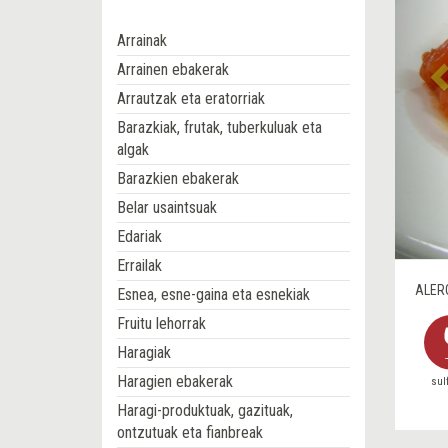
Arrainak
Arrainen ebakerak
Arrautzak eta eratorriak
Barazkiak, frutak, tuberkuluak eta
algak
Barazkien ebakerak
Belar usaintsuak
Edariak
Errailak
ALER
Esnea, esne-gaina eta esnekiak
Fruitu lehorrak
Haragiak
Haragien ebakerak
sul
Haragi-produktuak, gazituak,
ontzutuak eta fianbreak