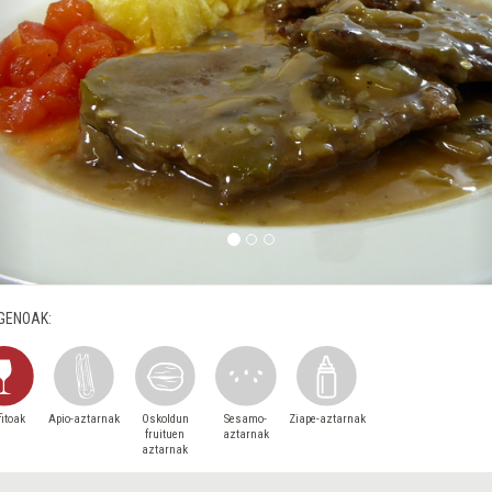
GENOAK:
fitoak
Apio-aztarnak
Oskoldun
Sesamo-
Ziape-aztarnak
fruituen
aztarnak
aztarnak