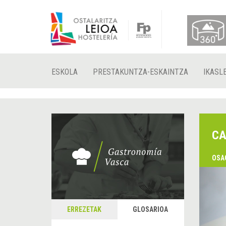
ESKOLA
PRESTAKUNTZA-ESKAINTZA
IKASL
CA
OSA
&
A
ERREZETAK
GLOSARIOA