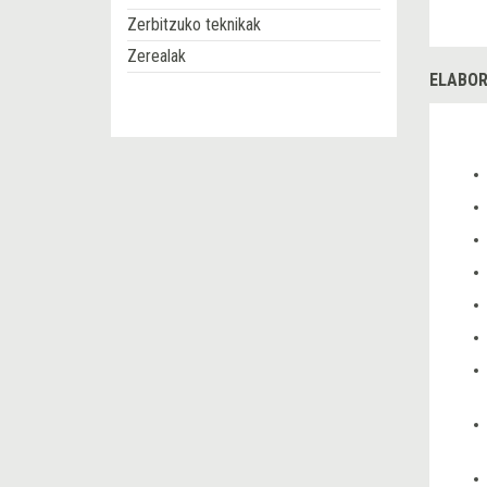
Zerbitzuko teknikak
Zerealak
ELABOR