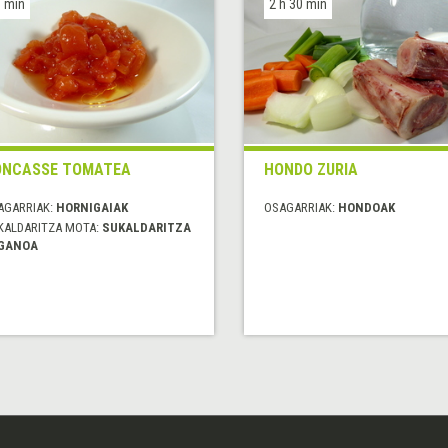
 min
2 h 30 min
ONCASSE TOMATEA
HONDO ZURIA
AGARRIAK:
HORNIGAIAK
OSAGARRIAK:
HONDOAK
KALDARITZA MOTA:
SUKALDARITZA
GANOA