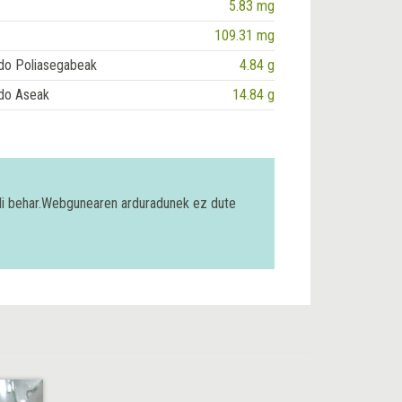
5.83 mg
109.31 mg
do Poliasegabeak
4.84 g
do Aseak
14.84 g
bili behar.Webgunearen arduradunek ez dute