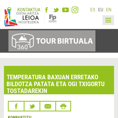
KONTAKTUA
ES
EU
EN
Togg
navig
TEMPERATURA BAXUAN ERRETAKO
BILDOTZA PATATA ETA OGI TXIGORTU
TOSTADAREKIN
KONPARTITU