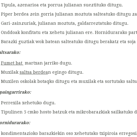
Tipula, azenarioa eta porrua julianan sueztituko ditugu.
Piper berdea zein gorria julianan moztuta salteatuko ditugu z
Gari-zainzuriak, julianan moztuta, galdarreztatuko ditugu.
Onddoak konfitatu eta xehetu julianan ere. Hornidurarako par
Barazki guztiak wok batean salteatuko ditugu berakatz eta soja
altsarako:
Fumet bat
martxan jarriko dugu.
Muxilak
saltsa berdea
n egingo ditugu.
Muxilen oskolak botaqko ditugu eta muxilak eta sortutako salt
paingarrirako:
Perrexila xehetuko dugu.
Tipulinen 5 cmko hosto batzuk eta mikrobarazkiak sailkatuko d
ornidurarako:
kondimentazioko barazkiekin oso xehetutako txipiroia erregos