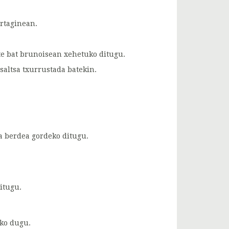
artaginean.
te bat brunoisean xehetuko ditugu.
 saltsa txurrustada batekin.
sa berdea gordeko ditugu.
itugu.
iko dugu.