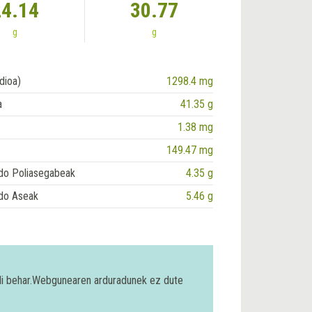
24.14
30.77
g
g
dioa)
1298.4 mg
a
41.35 g
1.38 mg
149.47 mg
do Poliasegabeak
4.35 g
do Aseak
5.46 g
bili behar.Webgunearen arduradunek ez dute