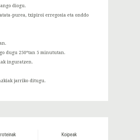
mango diogu.
ata-purea, txipiroi erregosia eta onddo
an.
ingo dugu 250ºtan 5 minututan.
lak inguratzen.
zkiak jarriko ditugu.
roteinak
Koipeak