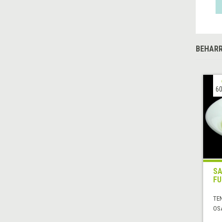
BEHARR
60
SA
FU
TE
OS