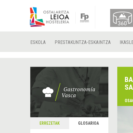
ESKOLA
PRESTAKUNTZA-ESKAINTZA
IKASL
BA
SA
OSA
ERREZETAK
GLOSARIOA