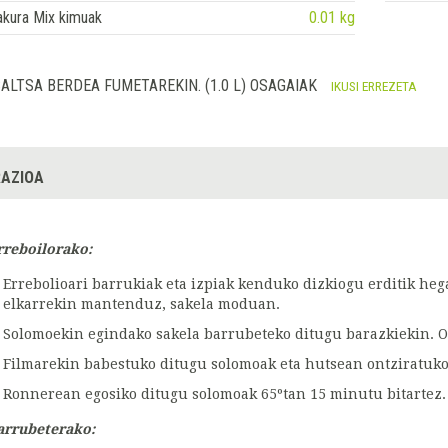
akura Mix kimuak
0.01 kg
ALTSA BERDEA FUMETAREKIN. (1.0 L) OSAGAIAK
IKUSI ERREZETA
AZIOA
rreboilorako:
Errebolioari barrukiak eta izpiak kenduko dizkiogu erditik heg
elkarrekin mantenduz, sakela moduan.
Solomoekin egindako sakela barrubeteko ditugu barazkiekin. 
Filmarekin babestuko ditugu solomoak eta hutsean ontziratuko
Ronnerean egosiko ditugu solomoak 65ºtan 15 minutu bitartez.
arrubeterako: