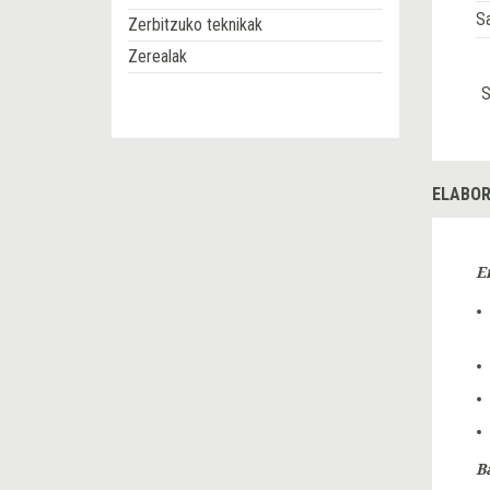
S
Zerbitzuko teknikak
Zerealak
S
ELABOR
E
B