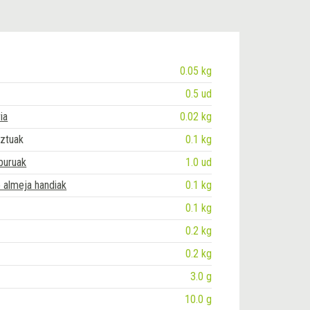
0.05 kg
0.5 ud
ia
0.02 kg
ztuak
0.1 kg
-buruak
1.0 ud
 almeja handiak
0.1 kg
0.1 kg
0.2 kg
0.2 kg
3.0 g
10.0 g