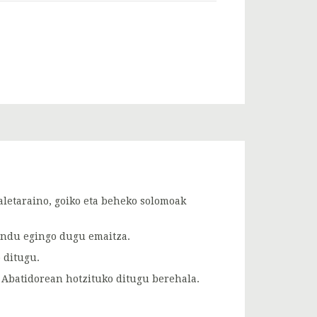
aletaraino, goiko eta beheko solomoak
Ondu egingo dugu emaitza.
 ditugu.
 Abatidorean hotzituko ditugu berehala.