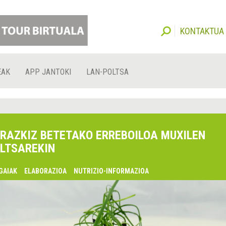
KONTAKTUA
EAK
APP JANTOKI
LAN-POLTSA
RAZKIZ BETETAKO ERREBOILOA MUXILEN
LTSAREKIN
GAIAK
ELABORAZIOA
NUTRIZIO-INFORMAZIOA