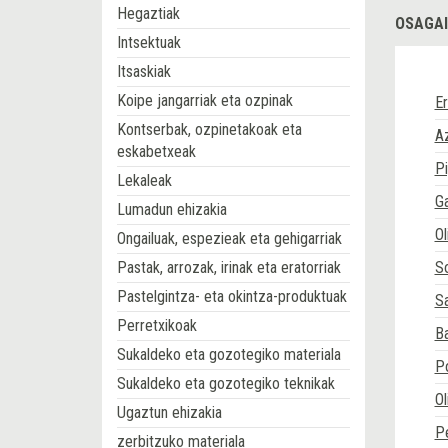
Hegaztiak
OSAGAI
Intsektuak
Itsaskiak
Koipe jangarriak eta ozpinak
Er
Kontserbak, ozpinetakoak eta
A
eskabetxeak
P
Lekaleak
Ga
Lumadun ehizakia
Ol
Ongailuak, espezieak eta gehigarriak
Pastak, arrozak, irinak eta eratorriak
So
Pastelgintza- eta okintza-produktuak
Sa
Perretxikoak
Ba
Sukaldeko eta gozotegiko materiala
P
Sukaldeko eta gozotegiko teknikak
Ol
Ugaztun ehizakia
Pe
zerbitzuko materiala