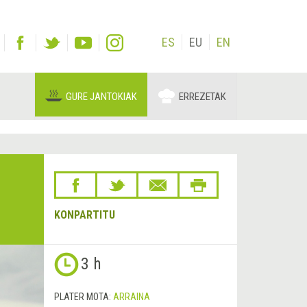
ES
EU
EN
GURE JANTOKIAK
ERREZETAK
KONPARTITU
3 h
PLATER MOTA:
ARRAINA