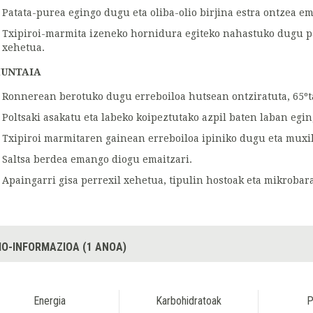
Patata-purea egingo dugu eta oliba-olio birjina estra ontzea e
Txipiroi-marmita izeneko hornidura egiteko nahastuko dugu pat
xehetua.
UNTAIA
Ronnerean berotuko dugu erreboiloa hutsean ontziratuta, 65ºt
Poltsaki asakatu eta labeko koipeztutako azpil baten laban eg
Txipiroi marmitaren gainean erreboiloa ipiniko dugu eta muxi
Saltsa berdea emango diogu emaitzari.
Apaingarri gisa perrexil xehetua, tipulin hostoak eta mikrobara
IO-INFORMAZIOA (1 ANOA)
Energia
Karbohidratoak
P