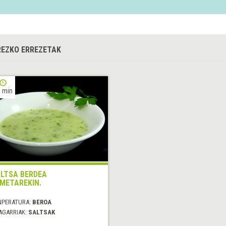
EZKO ERREZETAK
 min
LTSA BERDEA
METAREKIN.
NPERATURA:
BEROA
AGARRIAK:
SALTSAK