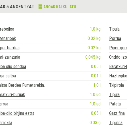
AK 5 ANOENTZAT
ANOAK KALKULATU
reboiloa
1.0 kg
Tipula
zenarioak
0.02 kg
Porrua
iper berdea
0.02 kg
Piper gorr
ri-zainzuria
0.045 kg
Onddo izo
iba olio sendoa
0.05 l
Baratxuri
ja-saltsa
0.01 l
Haztegiko
ltsa Berdea Fumetarekin.
1.0 l
Txipiroia
ratxuri-buruak
1.0 ud
Tipula
orrua
1.0 ud
Patata
iba-olio birjina estra
0.05 l
Gatz fina
rrexila
0.03 g
Tipulina