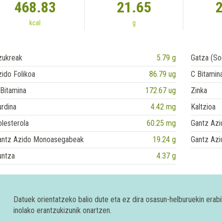
468.83
21.65
kcal
g
zukreak
5.79 g
Gatza (So
ido Folikoa
86.79 ug
C Bitamin
Bitamina
172.67 ug
Zinka
rdina
4.42 mg
Kaltzioa
lesterola
60.25 mg
Gantz Azi
antz Azido Monoasegabeak
19.24 g
Gantz Azi
untza
4.37 g
Datuek orientatzeko balio dute eta ez dira osasun-helburuekin era
inolako erantzukizunik onartzen.