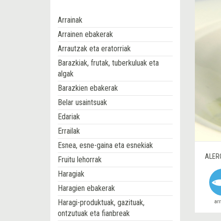
Arrainak
Arrainen ebakerak
Arrautzak eta eratorriak
Barazkiak, frutak, tuberkuluak eta
algak
Barazkien ebakerak
Belar usaintsuak
Edariak
Errailak
Esnea, esne-gaina eta esnekiak
ALER
Fruitu lehorrak
Haragiak
Haragien ebakerak
Haragi-produktuak, gazituak,
ar
ontzutuak eta fianbreak