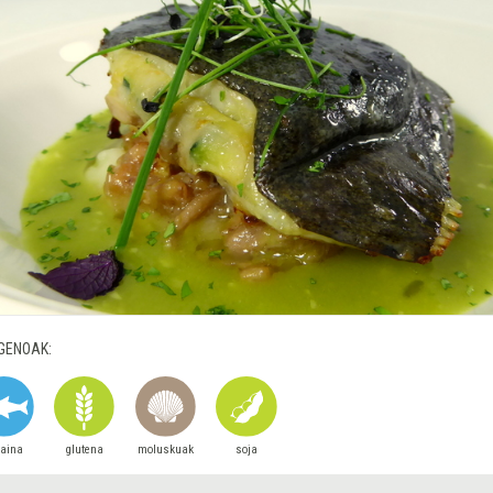
GENOAK:
raina
glutena
moluskuak
soja