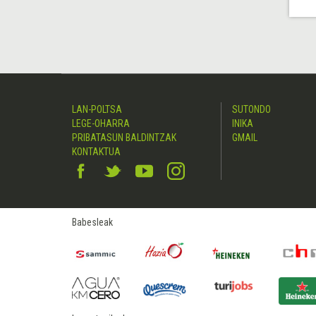
LAN-POLTSA
SUTONDO
LEGE-OHARRA
INIKA
PRIBATASUN BALDINTZAK
GMAIL
KONTAKTUA
Babesleak