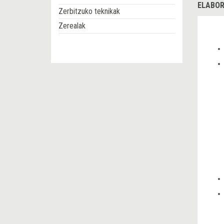
ELABOR
Zerbitzuko teknikak
Zerealak