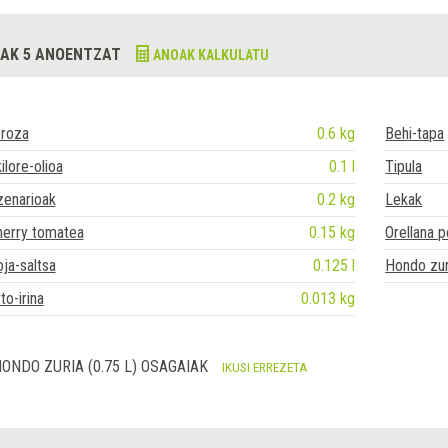
AK 5 ANOENTZAT
ANOAK KALKULATU
rroza
0.6 kg
Behi-tapa
ilore-olioa
0.1 l
Tipula
zenarioak
0.2 kg
Lekak
herry tomatea
0.15 kg
Orellana p
ja-saltsa
0.125 l
Hondo zur
to-irina
0.013 kg
ONDO ZURIA (0.75 L) OSAGAIAK
IKUSI ERREZETA