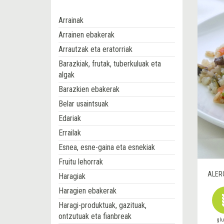
Arrainak
Arrainen ebakerak
Arrautzak eta eratorriak
Barazkiak, frutak, tuberkuluak eta
algak
Barazkien ebakerak
Belar usaintsuak
Edariak
Errailak
Esnea, esne-gaina eta esnekiak
Fruitu lehorrak
ALER
Haragiak
Haragien ebakerak
Haragi-produktuak, gazituak,
ontzutuak eta fianbreak
gl