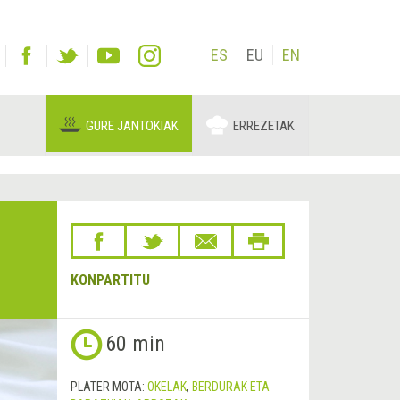
ES
EU
EN
GURE JANTOKIAK
ERREZETAK
KONPARTITU
60 min
PLATER MOTA:
OKELAK
,
BERDURAK ETA