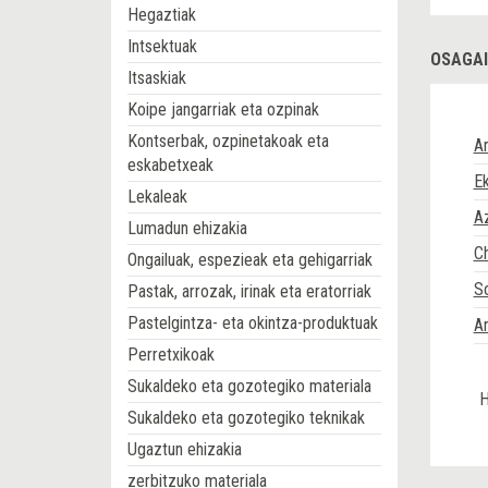
Hegaztiak
Intsektuak
OSAGAI
Itsaskiak
Koipe jangarriak eta ozpinak
Kontserbak, ozpinetakoak eta
A
eskabetxeak
Ek
Lekaleak
A
Lumadun ehizakia
C
Ongailuak, espezieak eta gehigarriak
So
Pastak, arrozak, irinak eta eratorriak
Pastelgintza- eta okintza-produktuak
Ar
Perretxikoak
Sukaldeko eta gozotegiko materiala
H
Sukaldeko eta gozotegiko teknikak
Ugaztun ehizakia
zerbitzuko materiala