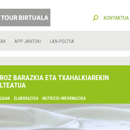
KONTAKTUA
EAK
APP JANTOKI
LAN-POLTSA
ROZ BARAZKIA ETA TXAHALKIAREKIN
LTEATUA
GAIAK
ELABORAZIOA
NUTRIZIO-INFORMAZIOA