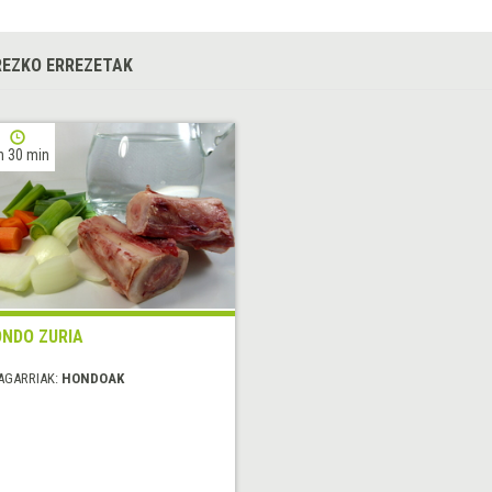
EZKO ERREZETAK
h 30 min
NDO ZURIA
AGARRIAK:
HONDOAK