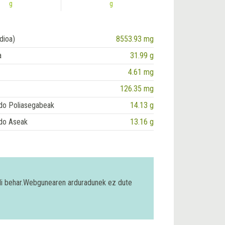
g
g
dioa)
8553.93 mg
a
31.99 g
4.61 mg
126.35 mg
do Poliasegabeak
14.13 g
do Aseak
13.16 g
bili behar.Webgunearen arduradunek ez dute