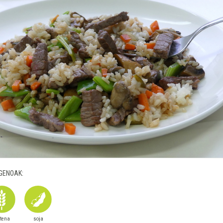
GENOAK:
utena
soja