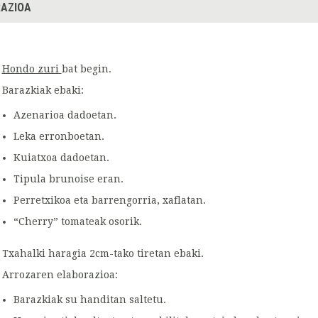
AZIOA
Hondo zuri
bat begin.
Barazkiak ebaki:
Azenarioa dadoetan.
Leka erronboetan.
Kuiatxoa dadoetan.
Tipula brunoise eran.
Perretxikoa eta barrengorria, xaflatan.
“Cherry” tomateak osorik.
Txahalki haragia 2cm-tako tiretan ebaki.
Arrozaren elaborazioa:
Barazkiak su handitan saltetu.