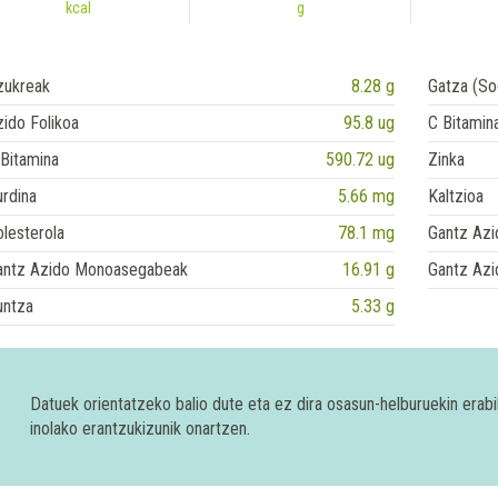
kcal
g
zukreak
8.28 g
Gatza (So
ido Folikoa
95.8 ug
C Bitamin
Bitamina
590.72 ug
Zinka
rdina
5.66 mg
Kaltzioa
lesterola
78.1 mg
Gantz Azi
antz Azido Monoasegabeak
16.91 g
Gantz Azi
untza
5.33 g
Datuek orientatzeko balio dute eta ez dira osasun-helburuekin era
inolako erantzukizunik onartzen.