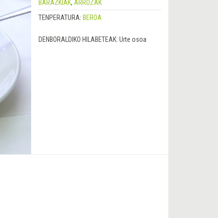
BARAZKIAK
,
ARROZAK
TENPERATURA:
BEROA
DENBORALDIKO HILABETEAK:
Urte osoa