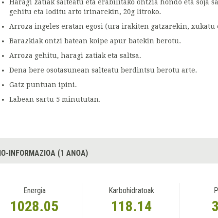
Haragi zatiak salteatu eta erabilitako ontzia hondo eta soja 
gehitu eta loditu arto irinarekin, 20g litroko.
Arroza ingeles eratan egosi (ura irakiten gatzarekin, xukatu e
Barazkiak ontzi batean koipe apur batekin berotu.
Arroza gehitu, haragi zatiak eta saltsa.
Dena bere osotasunean salteatu berdintsu berotu arte.
Gatz puntuan ipini.
Labean sartu 5 minututan.
IO-INFORMAZIOA (1 ANOA)
Energia
Karbohidratoak
P
1028.05
118.14