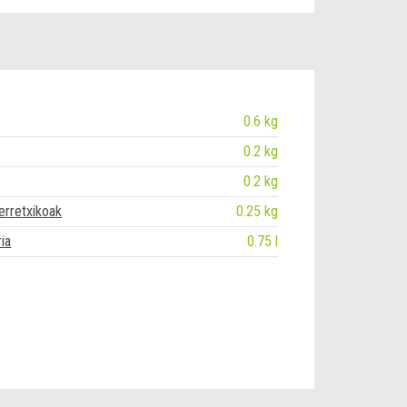
0.6 kg
0.2 kg
0.2 kg
erretxikoak
0.25 kg
ia
0.75 l