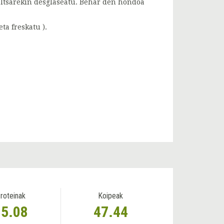
saltsarekin desglaseatu. Behar den hondoa
ta freskatu ).
roteinak
Koipeak
35.08
47.44