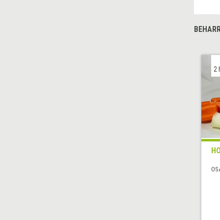
BEHARR
2 
HO
OS