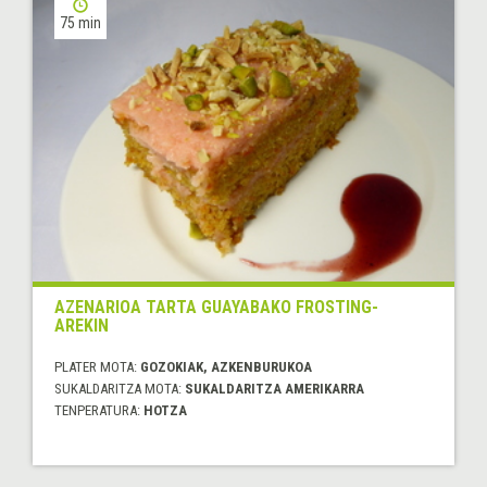
75 min
AZENARIOA TARTA GUAYABAKO FROSTING-
AREKIN
PLATER MOTA:
GOZOKIAK, AZKENBURUKOA
SUKALDARITZA MOTA:
SUKALDARITZA AMERIKARRA
TENPERATURA:
HOTZA