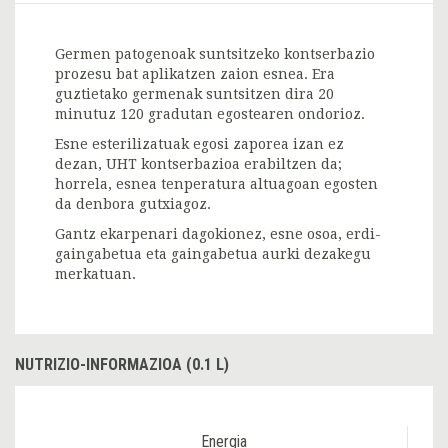
Germen patogenoak suntsitzeko kontserbazio
prozesu bat aplikatzen zaion esnea. Era
guztietako germenak suntsitzen dira 20
minutuz 120 gradutan egostearen ondorioz.
Esne esterilizatuak egosi zaporea izan ez
dezan, UHT kontserbazioa erabiltzen da;
horrela, esnea tenperatura altuagoan egosten
da denbora gutxiagoz.
Gantz ekarpenari dagokionez, esne osoa, erdi-
gaingabetua eta gaingabetua aurki dezakegu
merkatuan.
NUTRIZIO-INFORMAZIOA (0.1 L)
Energia