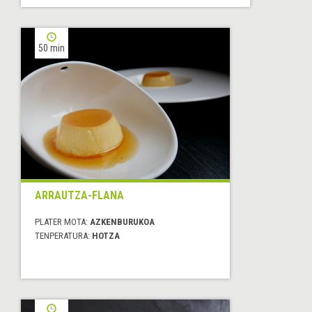
50 min
ARRAUTZA-FLANA
PLATER MOTA:
AZKENBURUKOA
TENPERATURA:
HOTZA