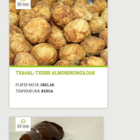
30 min
TXAHAL-TXERRI ALMONDRONGILOAK
PLATER MOTA:
OKELAK
TENPERATURA:
BEROA
60 min