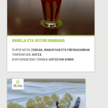
BANILLA ETA GOZOKI IRABIAKIA
PLATER MOTA:
ZUKUAK, IRABIATUAK ETA FRESKAGARRIAK
TENPERATURA:
HOTZA
KONTSERBATZEKO TEKNIKA:
HOTZETAN GORDE
45 min