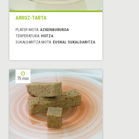
ARROZ-TARTA
PLATER MOTA:
AZKENBURUKOA
TENPERATURA:
HOTZA
SUKALDARITZA MOTA:
EUSKAL SUKALDARITZA
75 min