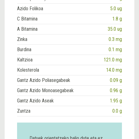
Azido Folikoa
5.0 ug
C Bitamina
1.8 g
A Bitamina
35.0 ug
Zinka
0.3 mg
Burdina
0.1 mg
Kaltzioa
121.0 mg
Kolesterola
14.0 mg
Gantz Azido Poliasegabeak
0.09 g
Gantz Azido Monoasegabeak
0.96 g
Gantz Azido Aseak
1.95 g
Zuntza
0.0 g
Datuek orientatzeko balio dute eta ez