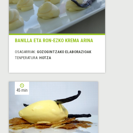
BANILLA ETA RON-EZKO KREMA ARINA
OSAGARRIAK:
GOZOGINTZAKO ELABORAZIOAK
TENPERATURA:
HOTZA
45 min