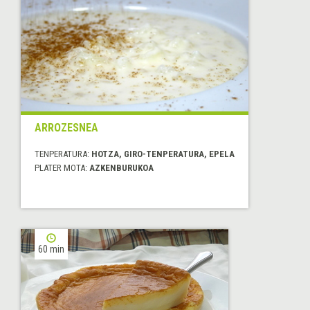
ARROZESNEA
TENPERATURA:
HOTZA, GIRO-TENPERATURA, EPELA
PLATER MOTA:
AZKENBURUKOA
60 min