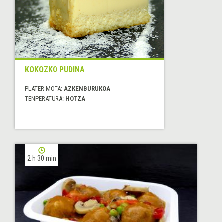
KOKOZKO PUDINA
PLATER MOTA:
AZKENBURUKOA
TENPERATURA:
HOTZA
2 h 30 min