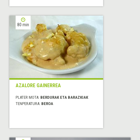
80 min
AZALORE GAINERREA
PLATER MOTA:
BERDURAK ETA BARAZKIAK
TENPERATURA:
BEROA