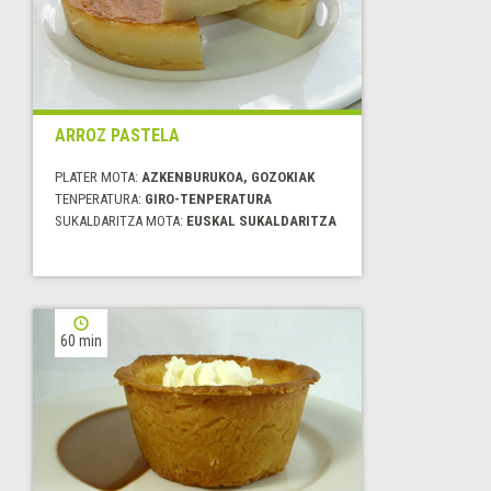
ARROZ PASTELA
PLATER MOTA:
AZKENBURUKOA, GOZOKIAK
TENPERATURA:
GIRO-TENPERATURA
SUKALDARITZA MOTA:
EUSKAL SUKALDARITZA
60 min