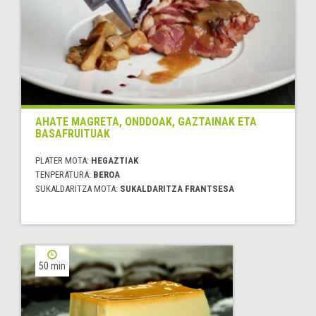
AHATE MAGRETA, ONDDOAK, GAZTAINAK ETA
BASAFRUITUAK
PLATER MOTA:
HEGAZTIAK
TENPERATURA:
BEROA
SUKALDARITZA MOTA:
SUKALDARITZA FRANTSESA
50 min