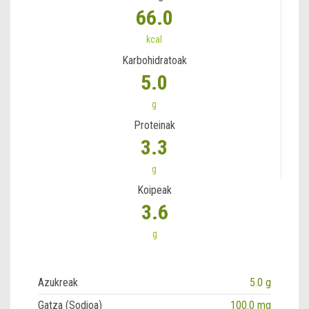
66.0
kcal
Karbohidratoak
5.0
g
Proteinak
3.3
g
Koipeak
3.6
g
Azukreak
5.0 g
Gatza (Sodioa)
100.0 mg