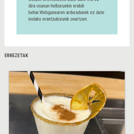
dira osasun-helburuekin erabili
behar.Webgunearen arduradunek ez dute
inolako erantzukizunik onartzen.
ERREZETAK