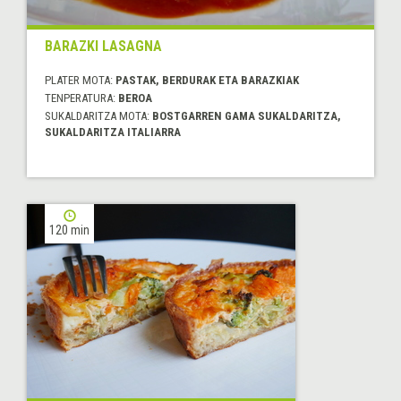
BARAZKI LASAGNA
PLATER MOTA:
PASTAK, BERDURAK ETA BARAZKIAK
TENPERATURA:
BEROA
SUKALDARITZA MOTA:
BOSTGARREN GAMA SUKALDARITZA,
SUKALDARITZA ITALIARRA
120 min