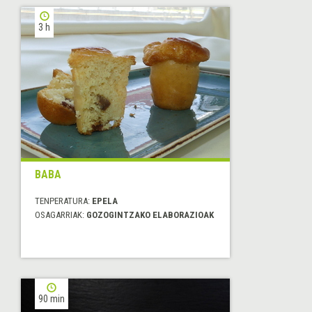
3 h
BABA
TENPERATURA:
EPELA
OSAGARRIAK:
GOZOGINTZAKO ELABORAZIOAK
90 min