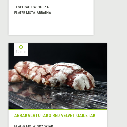
TENPERATURA:
HOTZA
PLATER MOTA:
ARRAINA
60 min
ARRAKALATUTAKO RED VELVET GAILETAK
PLATER MOTA:
GOZOKIAK