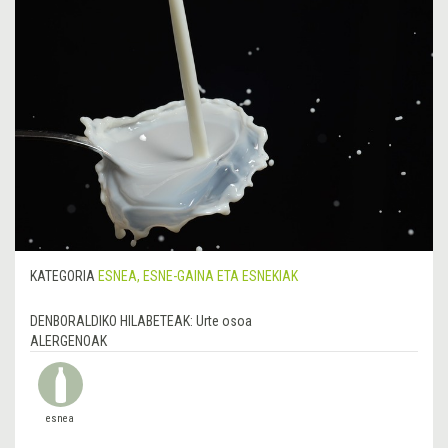
KATEGORIA
ESNEA, ESNE-GAINA ETA ESNEKIAK
DENBORALDIKO HILABETEAK:
Urte osoa
ALERGENOAK
esnea