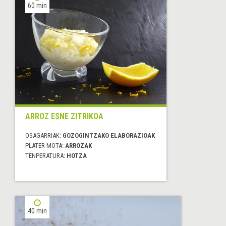
60 min
ARROZ ESNE ZITRIKOA
OSAGARRIAK:
GOZOGINTZAKO ELABORAZIOAK
PLATER MOTA:
ARROZAK
TENPERATURA:
HOTZA
40 min