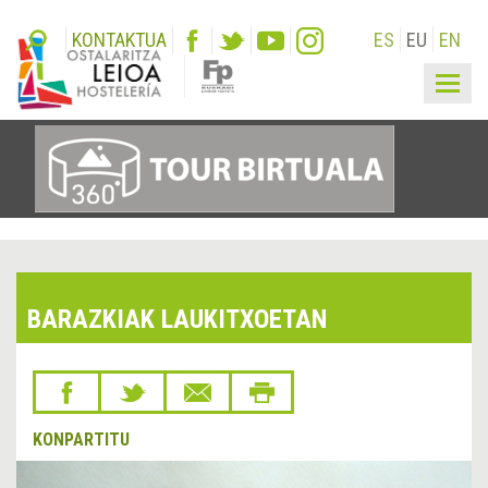
KONTAKTUA
ES
EU
EN
Togg
navig
BARAZKIAK LAUKITXOETAN
KONPARTITU