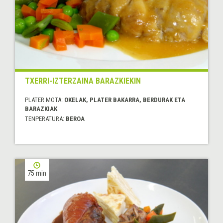
TXERRI-IZTERZAINA BARAZKIEKIN
PLATER MOTA:
OKELAK, PLATER BAKARRA, BERDURAK ETA
BARAZKIAK
TENPERATURA:
BEROA
75 min