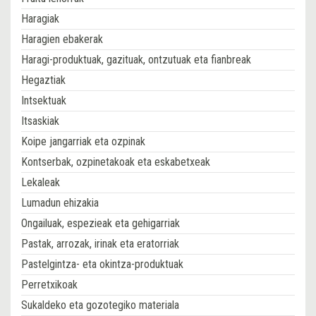
Haragiak
Haragien ebakerak
Haragi-produktuak, gazituak, ontzutuak eta fianbreak
Hegaztiak
Intsektuak
Itsaskiak
Koipe jangarriak eta ozpinak
Kontserbak, ozpinetakoak eta eskabetxeak
Lekaleak
Lumadun ehizakia
Ongailuak, espezieak eta gehigarriak
Pastak, arrozak, irinak eta eratorriak
Pastelgintza- eta okintza-produktuak
Perretxikoak
Sukaldeko eta gozotegiko materiala