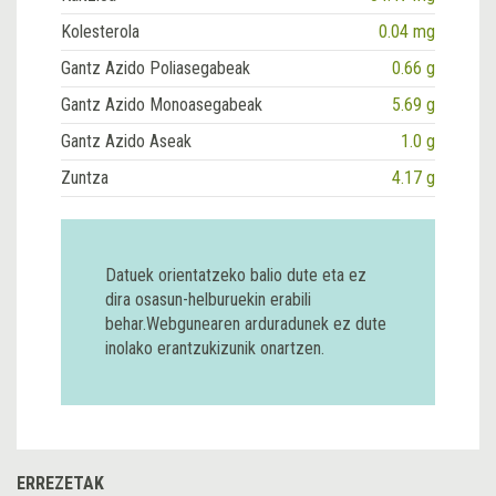
Kolesterola
0.04 mg
Gantz Azido Poliasegabeak
0.66 g
Gantz Azido Monoasegabeak
5.69 g
Gantz Azido Aseak
1.0 g
Zuntza
4.17 g
Datuek orientatzeko balio dute eta ez
dira osasun-helburuekin erabili
behar.Webgunearen arduradunek ez dute
inolako erantzukizunik onartzen.
ERREZETAK