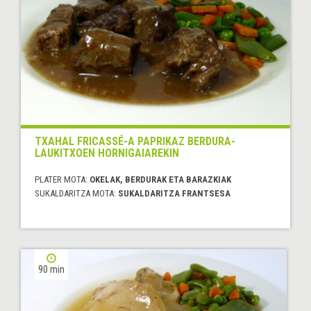
TXAHAL FRICASSÉ-A PAPRIKAZ BERDURA-
LAUKITXOEN HORNIGAIAREKIN
PLATER MOTA:
OKELAK, BERDURAK ETA BARAZKIAK
SUKALDARITZA MOTA:
SUKALDARITZA FRANTSESA
90 min