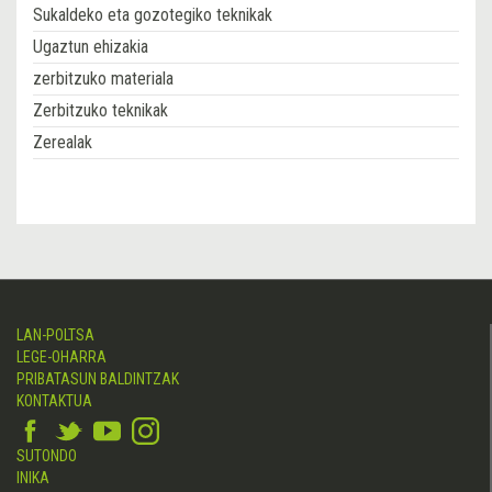
Sukaldeko eta gozotegiko teknikak
Ugaztun ehizakia
zerbitzuko materiala
Zerbitzuko teknikak
Zerealak
LAN-POLTSA
LEGE-OHARRA
PRIBATASUN BALDINTZAK
KONTAKTUA
SUTONDO
INIKA