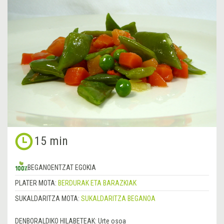
15 min
BEGANOENTZAT EGOKIA
PLATER MOTA:
BERDURAK ETA BARAZKIAK
SUKALDARITZA MOTA:
SUKALDARITZA BEGANOA
DENBORALDIKO HILABETEAK:
Urte osoa