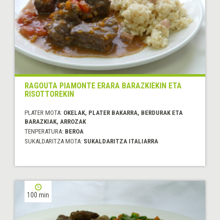
RAGOUTA PIAMONTE ERARA BARAZKIEKIN ETA
RISOTTOREKIN
PLATER MOTA:
OKELAK, PLATER BAKARRA, BERDURAK ETA
BARAZKIAK, ARROZAK
TENPERATURA:
BEROA
SUKALDARITZA MOTA:
SUKALDARITZA ITALIARRA
100 min