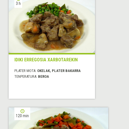
3 h
IDIKI ERREGOSIA XARBOTAREKIN
PLATER MOTA:
OKELAK, PLATER BAKARRA
TENPERATURA:
BEROA
120 min