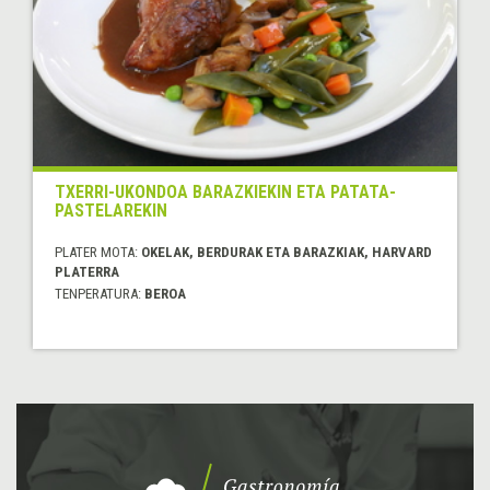
TXERRI-UKONDOA BARAZKIEKIN ETA PATATA-
PASTELAREKIN
PLATER MOTA:
OKELAK, BERDURAK ETA BARAZKIAK, HARVARD
PLATERRA
TENPERATURA:
BEROA