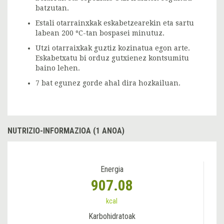
batzutan.
Estali otarrainxkak eskabetzearekin eta sartu
labean 200 ºC-tan bospasei minutuz.
Utzi otarraixkak guztiz kozinatua egon arte.
Eskabetxatu bi orduz gutxienez kontsumitu
baino lehen.
7 bat egunez gorde ahal dira hozkailuan.
NUTRIZIO-INFORMAZIOA (1 ANOA)
Energia
907.08
kcal
Karbohidratoak