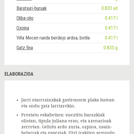
Baratxuri-buruak
0.833 ud
Oliba-olio
0.417 l
Ozpina
0.417 l
Viña Mocen rueda berdejo ardoa, botila
0.417 l
Gatz fina
0.833 g
ELABORAZIOA
Jarri otarrrainxkak gastronorm plaka batean
eta ondu gatz larriarekin.
Prestatu eskabetxea: sueztitu barazkiak
oliotan, tipula juliana eran, eta azenarioak
zerretan. Gehitu ardo zuria, ozpina, usain-
belarrak eta espeziak. Utzi irakiten segundu