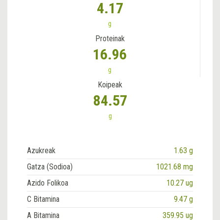
4.17
g
Proteinak
16.96
g
Koipeak
84.57
g
Azukreak
1.63 g
Gatza (Sodioa)
1021.68 mg
Azido Folikoa
10.27 ug
C Bitamina
9.47 g
A Bitamina
359.95 ug