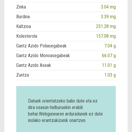
Zinka
3.04 mg
Burdina
3.39 mg
Kaltzioa
251.28 mg
Kolesterola
157.08 mg
Gantz Azido Poliasegabeak
7.04 g
Gantz Azido Monoasegabeak
66.07 g
Gantz Azido Aseak
11.01 g
Zuntza
1.03 g
Datuek orientatzeko balio dute eta ez
dira osasun-helburuekin erabili
behar.Webgunearen arduradunek ez dute
inolako erantzukizunik onartzen.