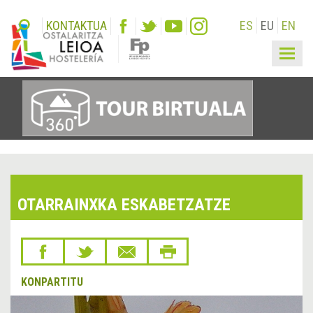
KONTAKTUA
ES
EU
EN
Togg
navig
OTARRAINXKA ESKABETZATZE
KONPARTITU