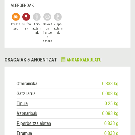
ALERGENOAK:
krusta
sulfito
Apio-
Oskold
Ziape-
zeo
ak
aztarn
un
aztarn
ak
fruitue
ak
n
aztarn
ak
OSAGAIAK 5 ANOENTZAT
ANOAK KALKULATU
Otarrainxka
0.833 kg
Gatz larria
0.008 kg
Tipula
0.25 kg
Azenarioak
0.083 kg
Piperbeltza aletan
0.833 g
Erramua
0.833 g