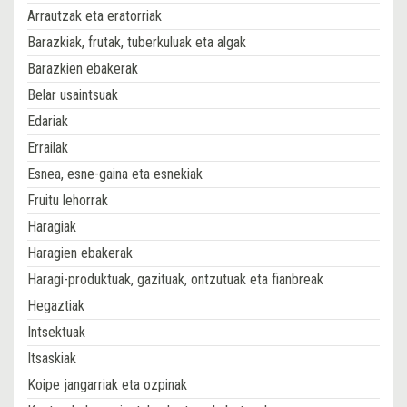
Arrautzak eta eratorriak
Barazkiak, frutak, tuberkuluak eta algak
Barazkien ebakerak
Belar usaintsuak
Edariak
Errailak
Esnea, esne-gaina eta esnekiak
Fruitu lehorrak
Haragiak
Haragien ebakerak
Haragi-produktuak, gazituak, ontzutuak eta fianbreak
Hegaztiak
Intsektuak
Itsaskiak
Koipe jangarriak eta ozpinak