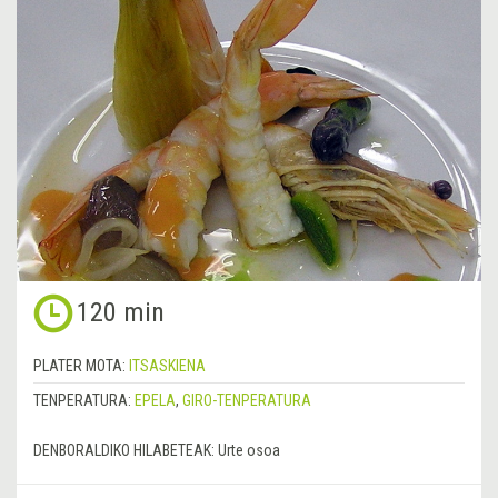
120 min
PLATER MOTA:
ITSASKIENA
TENPERATURA:
EPELA
,
GIRO-TENPERATURA
DENBORALDIKO HILABETEAK:
Urte osoa