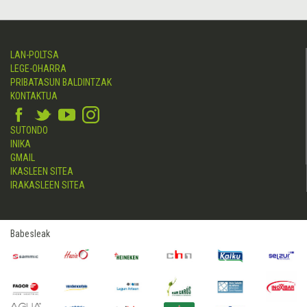
LAN-POLTSA
LEGE-OHARRA
PRIBATASUN BALDINTZAK
KONTAKTUA
SUTONDO
INIKA
GMAIL
IKASLEEN SITEA
IRAKASLEEN SITEA
Babesleak