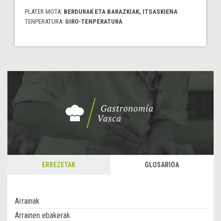
PLATER MOTA:
BERDURAK ETA BARAZKIAK, ITSASKIENA
TENPERATURA:
GIRO-TENPERATURA
ERREZETAK
GLOSARIOA
Arrainak
Arrainen ebakerak