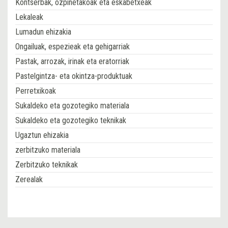
Kontserbak, ozpinetakoak eta eskabetxeak
Lekaleak
Lumadun ehizakia
Ongailuak, espezieak eta gehigarriak
Pastak, arrozak, irinak eta eratorriak
Pastelgintza- eta okintza-produktuak
Perretxikoak
Sukaldeko eta gozotegiko materiala
Sukaldeko eta gozotegiko teknikak
Ugaztun ehizakia
zerbitzuko materiala
Zerbitzuko teknikak
Zerealak