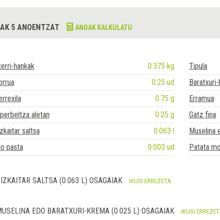
AK 5 ANOENTZAT
ANOAK KALKULATU
erri-hankak
0.375 kg
Tipula
orrua
0.25 ud
Baratxuri
rrexila
0.75 g
Erramua
perbeltza aletan
0.25 g
Gatz fina
zkaitar saltsa
0.063 l
Muselina 
lo pasta
0.003 ud
Patata m
IZKAITAR SALTSA (0.063 L) OSAGAIAK
IKUSI ERREZETA
USELINA EDO BARATXURI-KREMA (0.025 L) OSAGAIAK
IKUSI ERREZE