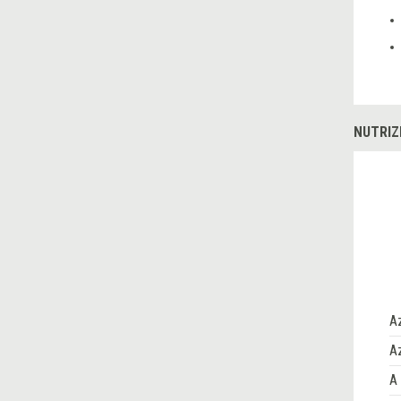
NUTRIZ
A
Az
A 