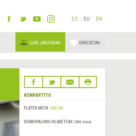
ES
EU
EN
GURE JANTOKIAK
ERREZETAK
KONPARTITU
PLATER MOTA:
OKELAK
DENBORALDIKO HILABETEAK:
Urte osoa