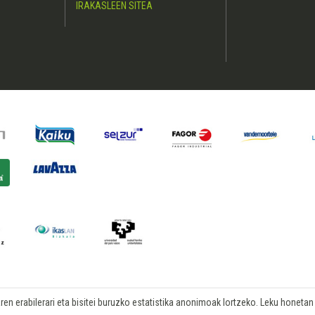
IRAKASLEEN SITEA
n erabilerari eta bisitei buruzko estatistika anonimoak lortzeko. Leku honetan b