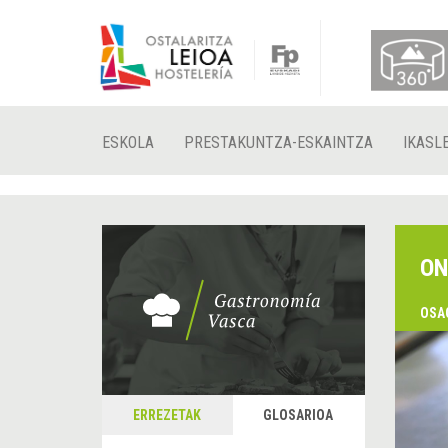
ESKOLA
PRESTAKUNTZA-ESKAINTZA
IKASL
ON
OSA
ERREZETAK
GLOSARIOA