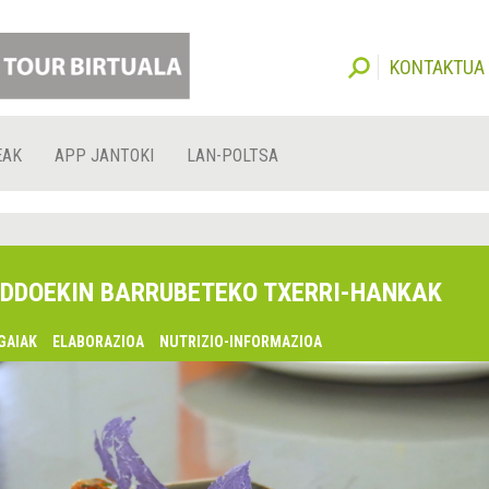
KONTAKTUA
EAK
APP JANTOKI
LAN-POLTSA
DDOEKIN BARRUBETEKO TXERRI-HANKAK
GAIAK
ELABORAZIOA
NUTRIZIO-INFORMAZIOA