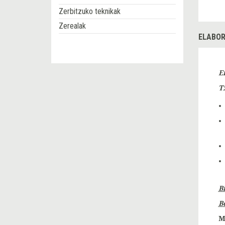
Zerbitzuko teknikak
Zerealak
ELABOR
E
T
B
B
M