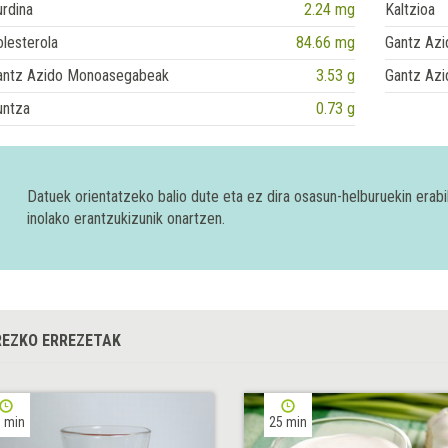
rdina
2.24 mg
Kaltzioa
lesterola
84.66 mg
Gantz Azi
antz Azido Monoasegabeak
3.53 g
Gantz Azi
untza
0.73 g
Datuek orientatzeko balio dute eta ez dira osasun-helburuekin era
inolako erantzukizunik onartzen.
EZKO ERREZETAK
 min
25 min