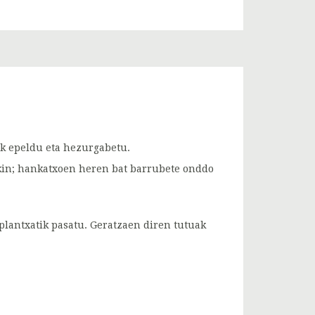
ek epeldu eta hezurgabetu.
kin; hankatxoen heren bat barrubete onddo
plantxatik pasatu. Geratzaen diren tutuak