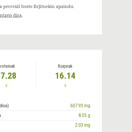
a perrexil hosto firjituekin apaindu.
intzen dira
.
roteinak
Koipeak
17.28
16.14
g
g
dioa)
607.93 mg
a
8.05 g
2.03 mg