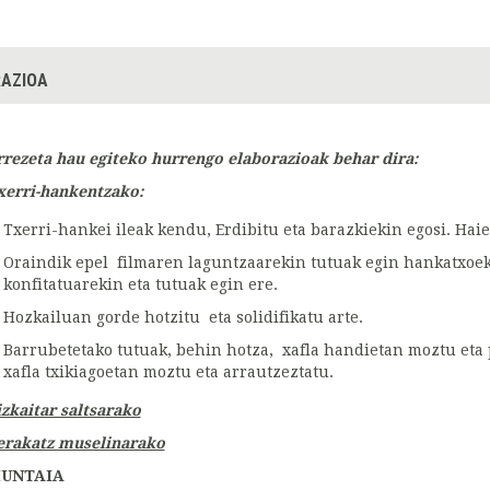
AZIOA
rrezeta hau egiteko hurrengo elaborazioak behar dira:
xerri-hankentzako:
Txerri-hankei ileak kendu, Erdibitu eta barazkiekin egosi. Hai
Oraindik epel filmaren laguntzaarekin tutuak egin hankatxoe
konfitatuarekin eta tutuak egin ere.
Hozkailuan gorde hotzitu eta solidifikatu arte.
Barrubetetako tutuak, behin hotza, xafla handietan moztu eta 
xafla txikiagoetan moztu eta arrautzeztatu.
izkaitar saltsa
rako
erakatz muselina
rako
UNTAIA