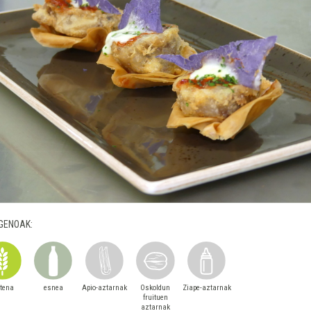
GENOAK:
utena
esnea
Apio-aztarnak
Oskoldun
Ziape-aztarnak
fruituen
aztarnak