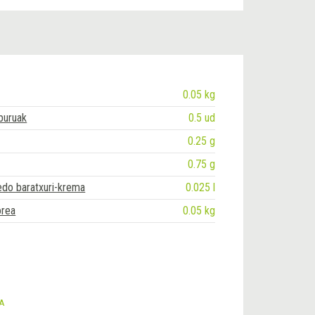
0.05 kg
-buruak
0.5 ud
0.25 g
0.75 g
edo baratxuri-krema
0.025 l
orea
0.05 kg
TA