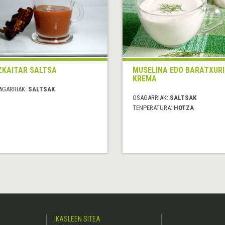
ZKAITAR SALTSA
MUSELINA EDO BARATXURI
KREMA
AGARRIAK:
SALTSAK
OSAGARRIAK:
SALTSAK
TENPERATURA:
HOTZA
IKASLEEN SITEA