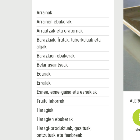
Arrainak
Arrainen ebakerak
Arrautzak eta eratorriak
Barazkiak, frutak, tuberkuluak eta
algak
Barazkien ebakerak
Belar usaintsuak
Edariak
Errailak
Esnea, esne-gaina eta esnekiak
Fruitu lehorrak
ALER
Haragiak
Haragien ebakerak
Haragi-produktuak, gazituak,
gl
ontzutuak eta fianbreak