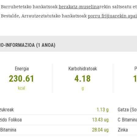
Barrubetetako hankatxoak
berakatz-muselina
rekin saltseatu et
Bestalde, Arrautzeztatutako hankatxoak
porru frijiuarekin apa
IO-INFORMAZIOA (1 ANOA)
Energia
Karbohidratoak
P
230.61
4.18
kcal
g
zukreak
1.13 g
Gatza (So
ido Folikoa
13.43 ug
C Bitamin
Bitamina
28.04 ug
Zinka