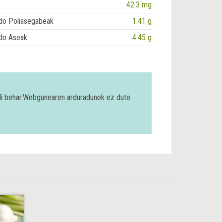
42.3 mg
do Poliasegabeak
1.41 g
do Aseak
4.45 g
bili behar.Webgunearen arduradunek ez dute