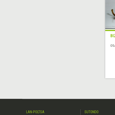
BI
OS
LAN-POLTSA
SUTONDO