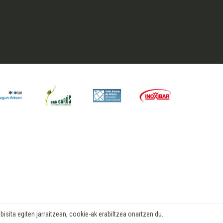
isita egiten jarraitzean, cookie-ak erabiltzea onartzen du.