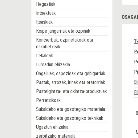
Hegaztiak
Intsektuak
OSAGAI
Itsaskiak
Koipe jangarriak eta ozpinak
Kontserbak, ozpinetakoak eta
Tx
eskabetxeak
P
Lekaleak
Pe
Lumadun ehizakia
Pi
Ongailuak, espezieak eta gehigarriak
Bi
Pastak, arrozak, irinak eta eratorriak
Pastelgintza- eta okintza-produktuak
Fi
Perretxikoak
Sukaldeko eta gozotegiko materiala
B
Sukaldeko eta gozotegiko teknikak
Ugaztun ehizakia
M
zerbitzuko materiala