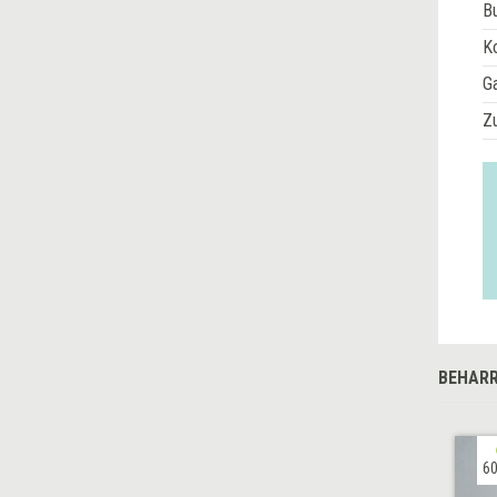
Bu
Ko
G
Z
BEHARR
60