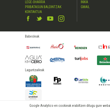
LEGE-OHARRA
INIKA
PRIBATASUN BALDINTZAK
GMAIL
KONTAKTUA
Babesleak
Laguntzaileak
Google Analytics-en cookieak erabiltzen ditugu gure webare