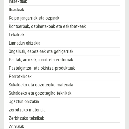
Intsektuak
Itsaskiak
Koipe jangarriak eta ozpinak
Kontserbak, ozpinetakoak eta eskabetxeak
Lekaleak
Lumadun ehizakia
Ongailuak, espezieak eta gehigarriak
Pastak, arrozak, irinak eta eratorriak
Pastelgintza- eta okintza-produktuak
Perretxikoak
Sukaldeko eta gozotegiko materiala
Sukaldeko eta gozotegiko teknikak
Ugaztun ehizakia
zerbitzuko materiala
Zerbitzuko teknikak
Zerealak