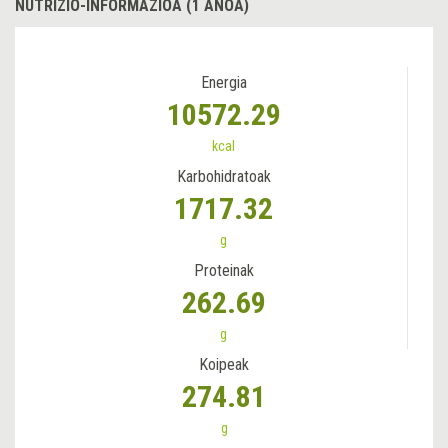
NUTRIZIO-INFORMAZIOA (1 ANOA)
Energia
10572.29
kcal
Karbohidratoak
1717.32
g
Proteinak
262.69
g
Koipeak
274.81
g