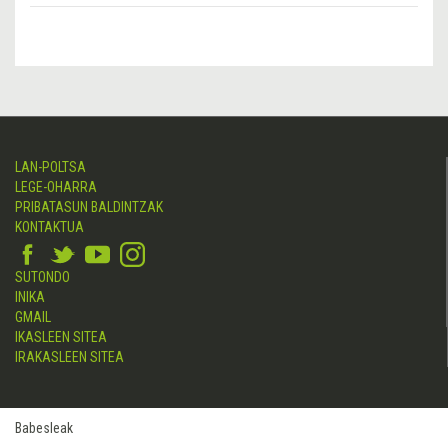
LAN-POLTSA
LEGE-OHARRA
PRIBATASUN BALDINTZAK
KONTAKTUA
SUTONDO
INIKA
GMAIL
IKASLEEN SITEA
IRAKASLEEN SITEA
Babesleak