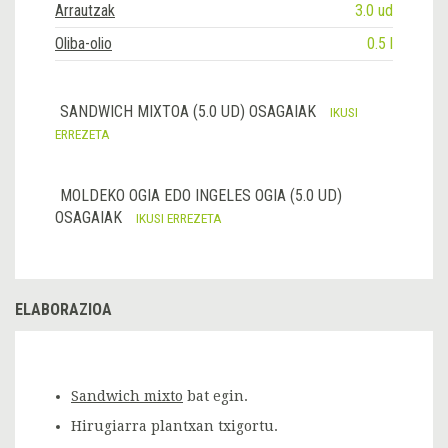
Arrautzak
3.0 ud
Oliba-olio
0.5 l
SANDWICH MIXTOA (5.0 UD) OSAGAIAK
IKUSI
ERREZETA
MOLDEKO OGIA EDO INGELES OGIA (5.0 UD)
OSAGAIAK
IKUSI ERREZETA
ELABORAZIOA
Sandwich mixto
bat egin.
Hirugiarra plantxan txigortu.