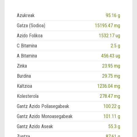
Azukreak
95.16 g
Gatza (Sodioa)
15195.47 mg
Azido Folikoa
1532.17 ug
C Bitamina
2.5 g
A Bitamina
456.43 ug
Zinka
23.95 mg
Burdina
29.75 mg
Kaltzioa
1236.04 mg
Kolesterola
278.47 mg
Gantz Azido Poliasegabeak
100.22 g
Gantz Azido Monoasegabeak
101.11 g
Gantz Azido Aseak
55.3 g
Zuntza
87.61 g