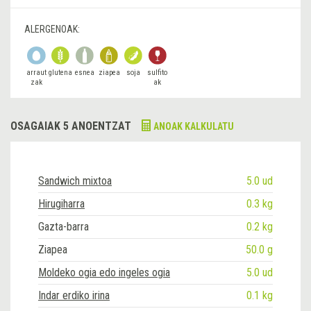
ALERGENOAK:
arraut
glutena
esnea
ziapea
soja
sulfito
zak
ak
OSAGAIAK 5 ANOENTZAT
ANOAK KALKULATU
Sandwich mixtoa
5.0 ud
Hirugiharra
0.3 kg
Gazta-barra
0.2 kg
Ziapea
50.0 g
Moldeko ogia edo ingeles ogia
5.0 ud
Indar erdiko irina
0.1 kg