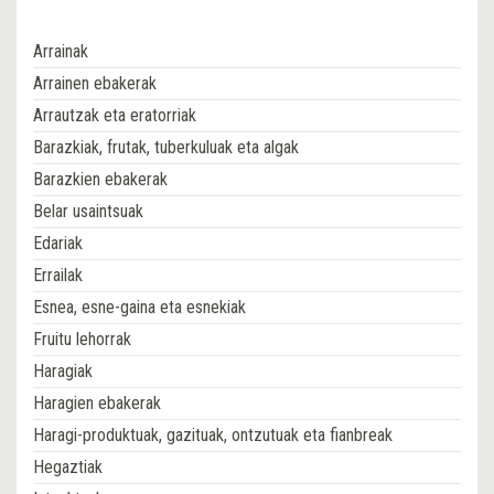
Arrainak
Arrainen ebakerak
Arrautzak eta eratorriak
Barazkiak, frutak, tuberkuluak eta algak
Barazkien ebakerak
Belar usaintsuak
Edariak
Errailak
Esnea, esne-gaina eta esnekiak
Fruitu lehorrak
Haragiak
Haragien ebakerak
Haragi-produktuak, gazituak, ontzutuak eta fianbreak
Hegaztiak