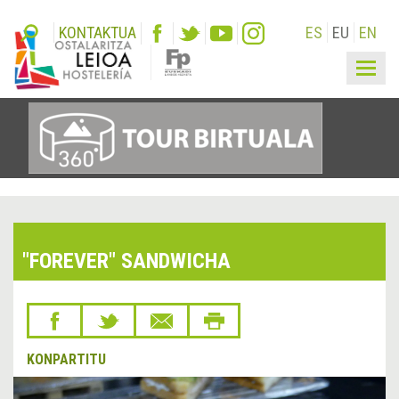
KONTAKTUA
ES
EU
EN
Togg
navig
"FOREVER" SANDWICHA
KONPARTITU
&lsaquo;
Hurr