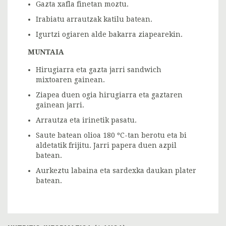
Gazta xafla finetan moztu.
Irabiatu arrautzak katilu batean.
Igurtzi ogiaren alde bakarra ziapearekin.
MUNTAIA
Hirugiarra eta gazta jarri sandwich
mixtoaren gainean.
Ziapea duen ogia hirugiarra eta gaztaren
gainean jarri.
Arrautza eta irinetik pasatu.
Saute batean olioa 180 ºC-tan berotu eta bi
aldetatik frijitu. Jarri papera duen azpil
batean.
Aurkeztu labaina eta sardexka daukan plater
batean.