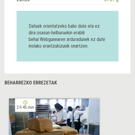
Datuek orientatzeko balio dute eta ez
dira osasun-helburuekin erabili
behar.Webgunearen arduradunek ez dute
inolako erantzukizunik onartzen.
BEHARREZKO ERREZETAK
2 h 45 min