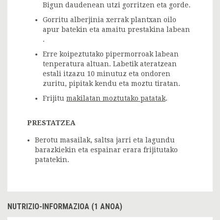
Bigun daudenean utzi gorritzen eta gorde.
Gorritu alberjinia xerrak plantxan oilo
apur batekin eta amaitu prestakina labean
.
Erre koipeztutako pipermorroak labean
tenperatura altuan. Labetik ateratzean
estali itzazu 10 minutuz eta ondoren
zuritu, pipitak kendu eta moztu tiratan.
Frijitu
makilatan moztutako patatak
.
PRESTATZEA
Berotu masailak, saltsa jarri eta lagundu
barazkiekin eta espainar erara frijitutako
patatekin.
NUTRIZIO-INFORMAZIOA (1 ANOA)