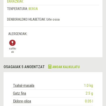
BARAZKIAK
TENPERATURA:
BEROA
DENBORALDIKO HILABETEAK:
Urte osoa
ALERGENOAK:
sulfito
ak
OSAGAIAK 5 ANOENTZAT
ANOAK KALKULATU
Txahal-masaila
1.0 kg
Gatz fina
2.5 g
Ekilore-olioa
0.05 l