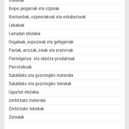
Itsaskiak
Koipe jangarriak eta ozpinak
Kontserbak, ozpinetakoak eta eskabetxeak
Lekaleak
Lumadun ehizakia
Ongailuak, espezieak eta gehigarriak
Pastak, arrozak, irinak eta eratorriak
Pastelgintza- eta okintza-produktuak
Perretxikoak
Sukaldeko eta gozotegiko materiala
Sukaldeko eta gozotegiko teknikak
Ugaztun ehizakia
zerbitzuko materiala
Zerbitzuko teknikak
Zerealak