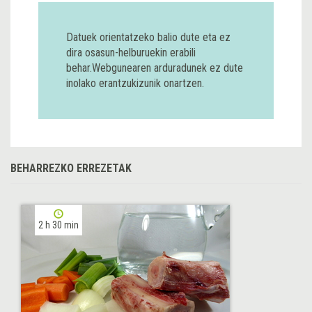
Datuek orientatzeko balio dute eta ez
dira osasun-helburuekin erabili
behar.Webgunearen arduradunek ez dute
inolako erantzukizunik onartzen.
BEHARREZKO ERREZETAK
2 h 30 min