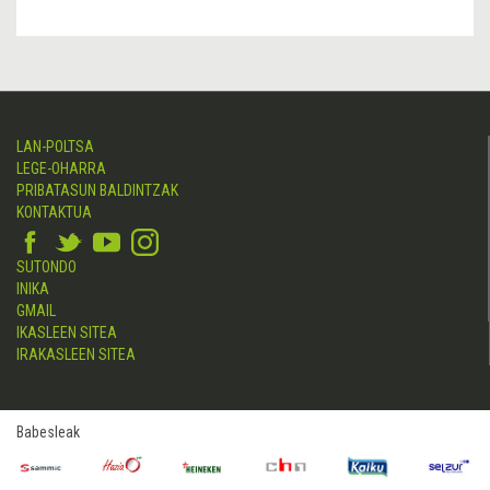
LAN-POLTSA
LEGE-OHARRA
PRIBATASUN BALDINTZAK
KONTAKTUA
SUTONDO
INIKA
GMAIL
IKASLEEN SITEA
IRAKASLEEN SITEA
Babesleak