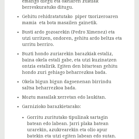
emango diegu eta okelaren zukuak
berreskuratuko ditugu.
Gehitu rehidratatutako piper txorizeroaren
mamia eta bota masailen gainetik.
Busti ardo gozoarekin (Pedro Ximenez) eta
utzi urritzen, ondoren, gehitu ardo beltza eta
urritu berriro.
Buzti hondo zuriarekin barazkiak estaliz,
baina okela estali gabe, eta utzi kuzinatzen
ontzia estalirik. Egiten den bitartean gehitu
hondo zuri gehiago beharrezkoa bada.
Okela bigun bigun dagoenenan birrindu
saltsa beharrezkoa bada.
Moztu masailak xerretan edo laukitan.
Garnizioko barazkietarako:
Gorritu zuritutako tipulinak sartagin
batean edo labean. Jarri plaka batean
urarekin, azukrearekin eta olio apur
batekin eta utzi egiten labean edo sutan.