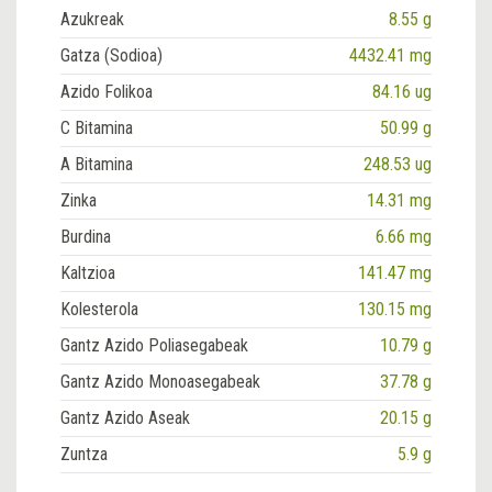
Azukreak
8.55 g
Gatza (Sodioa)
4432.41 mg
Azido Folikoa
84.16 ug
C Bitamina
50.99 g
A Bitamina
248.53 ug
Zinka
14.31 mg
Burdina
6.66 mg
Kaltzioa
141.47 mg
Kolesterola
130.15 mg
Gantz Azido Poliasegabeak
10.79 g
Gantz Azido Monoasegabeak
37.78 g
Gantz Azido Aseak
20.15 g
Zuntza
5.9 g