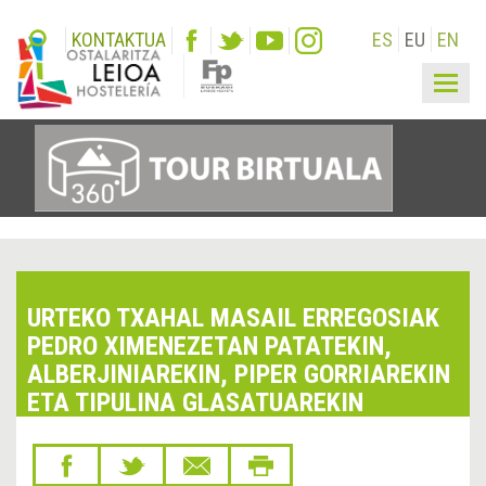
KONTAKTUA
ES
EU
EN
Togg
navig
URTEKO TXAHAL MASAIL ERREGOSIAK
PEDRO XIMENEZETAN PATATEKIN,
ALBERJINIAREKIN, PIPER GORRIAREKIN
ETA TIPULINA GLASATUAREKIN