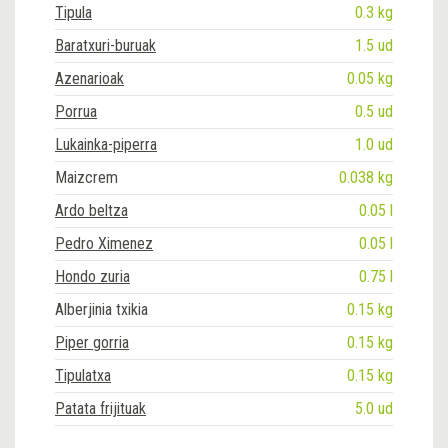
Tipula
0.3 kg
Baratxuri-buruak
1.5 ud
Azenarioak
0.05 kg
Porrua
0.5 ud
Lukainka-piperra
1.0 ud
Maizcrem
0.038 kg
Ardo beltza
0.05 l
Pedro Ximenez
0.05 l
Hondo zuria
0.75 l
Alberjinia txikia
0.15 kg
Piper gorria
0.15 kg
Tipulatxa
0.15 kg
Patata frijituak
5.0 ud