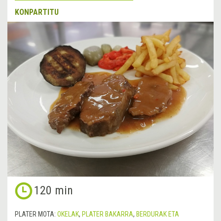
KONPARTITU
120 min
PLATER MOTA:
OKELAK
,
PLATER BAKARRA
,
BERDURAK ETA