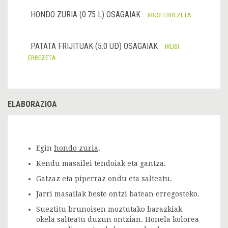
HONDO ZURIA (0.75 L) OSAGAIAK
IKUSI ERREZETA
PATATA FRIJITUAK (5.0 UD) OSAGAIAK
IKUSI
ERREZETA
ELABORAZIOA
Egin
hondo zuria
.
Kendu masailei tendoiak eta gantza.
Gatzaz eta piperraz ondu eta salteatu.
Jarri masailak beste ontzi batean erregosteko.
Sueztitu brunoisen moztutako barazkiak
okela salteatu duzun ontzian. Honela kolorea