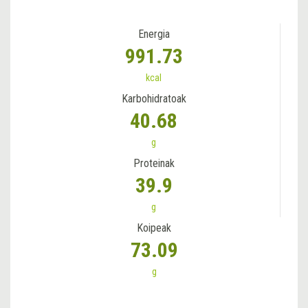
Energia
991.73
kcal
Karbohidratoak
40.68
g
Proteinak
39.9
g
Koipeak
73.09
g