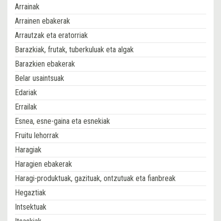
Arrainak
Arrainen ebakerak
Arrautzak eta eratorriak
Barazkiak, frutak, tuberkuluak eta algak
Barazkien ebakerak
Belar usaintsuak
Edariak
Errailak
Esnea, esne-gaina eta esnekiak
Fruitu lehorrak
Haragiak
Haragien ebakerak
Haragi-produktuak, gazituak, ontzutuak eta fianbreak
Hegaztiak
Intsektuak