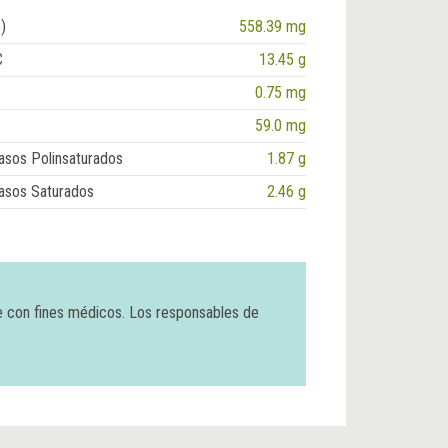
)
558.39 mg
C
13.45 g
0.75 mg
59.0 mg
asos Polinsaturados
1.87 g
asos Saturados
2.46 g
e con fines médicos. Los responsables de