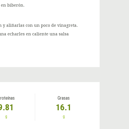
 en biberón.
 y aliñarlas con un poco de vinagreta.
una echarles en caliente una salsa
roteínas
Grasas
9.81
16.1
g
g