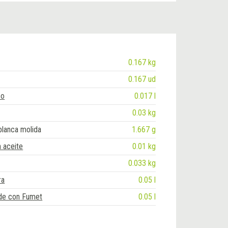
0.167 kg
0.167 ud
co
0.017 l
m
0.03 kg
blanca molida
1.667 g
 aceite
0.01 kg
0.033 kg
ra
0.05 l
de con Fumet
0.05 l