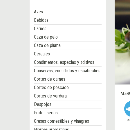
Aves
Bebidas
Carnes
Caza de pelo
Caza de pluma
Cereales
Condimentos, especias y aditivos
Conservas, encurtidos y escabeches
Cortes de carnes
Cortes de pescado
ALÉR
Cortes de verdura
Despojos
Frutos secos
P
Grasas comestibles y vinagres
Hierbas aromáticas