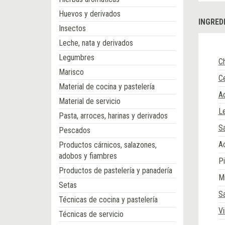
Huevos y derivados
INGRED
Insectos
Leche, nata y derivados
Legumbres
Ch
Marisco
Ce
Material de cocina y pastelería
Ac
Material de servicio
Le
Pasta, arroces, harinas y derivados
Sa
Pescados
Ac
Productos cárnicos, salazones,
adobos y fiambres
P
Productos de pastelería y panadería
M
Setas
S
Técnicas de cocina y pastelería
Vi
Técnicas de servicio