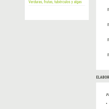
Verduras, frutas, tubérculos y algas
I
I
I
I
ELABOR
P