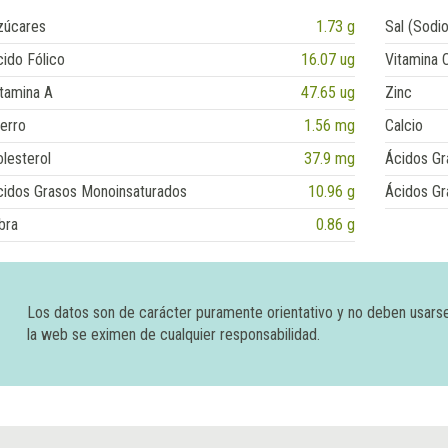
zúcares
1.73 g
Sal (Sodio
ido Fólico
16.07 ug
Vitamina 
tamina A
47.65 ug
Zinc
erro
1.56 mg
Calcio
lesterol
37.9 mg
Ácidos Gr
cidos Grasos Monoinsaturados
10.96 g
Ácidos Gr
bra
0.86 g
Los datos son de carácter puramente orientativo y no deben usars
la web se eximen de cualquier responsabilidad.