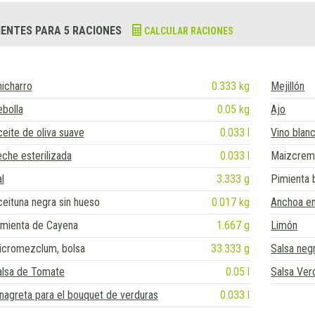
IENTES PARA 5 RACIONES
CALCULAR RACIONES
icharro
0.333 kg
Mejillón
bolla
0.05 kg
Ajo
eite de oliva suave
0.033 l
Vino blan
che esterilizada
0.033 l
Maizcre
l
3.333 g
Pimienta 
eituna negra sin hueso
0.017 kg
Anchoa en
imienta de Cayena
1.667 g
Limón
icromezclum, bolsa
33.333 g
Salsa neg
alsa de Tomate
0.05 l
Salsa Ver
nagreta para el bouquet de verduras
0.033 l