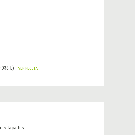
.033 L)
VER RECETA
n y tapados.