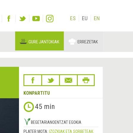
ES
EU
EN
GURE JANTOKIAK
ERREZETAK
KONPARTITU
45 min
BEGETARIANOENTZAT EGOKIA
PLATER MOTA:
IZOZKIAK ETA SORBETEAK