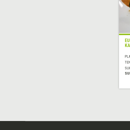
EU
KA
PL
TE
SU
SU