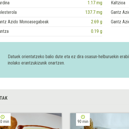
rdina
1.17 mg
Kaltzioa
lesterola
137.7 mg
Gantz Azi
antz Azido Monoasegabeak
2.69 g
Gantz Azi
untza
0.19 g
Datuek orientatzeko balio dute eta ez dira osasun-helburuekin era
inolako erantzukizunik onartzen.
TAK
0 min
90 min