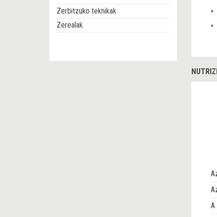
Zerbitzuko teknikak
Zerealak
NUTRIZ
A
Az
A 