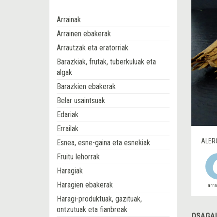
Arrainak
Arrainen ebakerak
Arrautzak eta eratorriak
Barazkiak, frutak, tuberkuluak eta
algak
Barazkien ebakerak
Belar usaintsuak
Edariak
Errailak
ALER
Esnea, esne-gaina eta esnekiak
Fruitu lehorrak
Haragiak
Haragien ebakerak
arr
Haragi-produktuak, gazituak,
ontzutuak eta fianbreak
OSAGAI