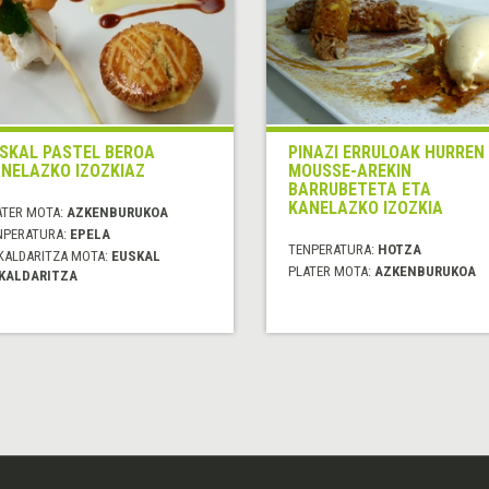
SKAL PASTEL BEROA
PINAZI ERRULOAK HURREN
NELAZKO IZOZKIAZ
MOUSSE-AREKIN
BARRUBETETA ETA
KANELAZKO IZOZKIA
ATER MOTA:
AZKENBURUKOA
NPERATURA:
EPELA
TENPERATURA:
HOTZA
KALDARITZA MOTA:
EUSKAL
PLATER MOTA:
AZKENBURUKOA
KALDARITZA