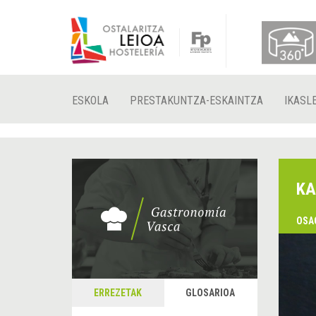
ESKOLA
PRESTAKUNTZA-ESKAINTZA
IKASL
KA
OSA
ERREZETAK
GLOSARIOA