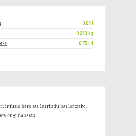
a
0.05 l
0.063 kg
otxa
0.75 ud
ri infusio bero eta lurrindu bat lortzeko.
 eta ongi nahastu.