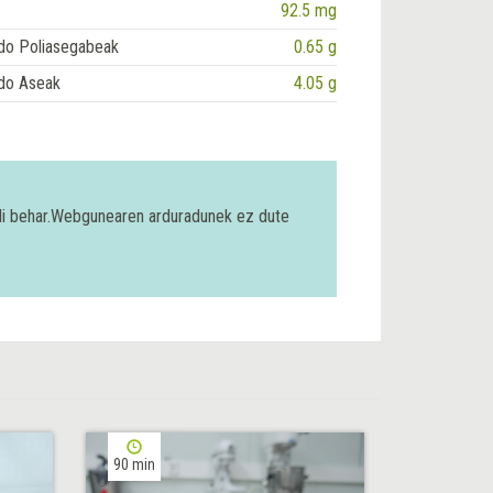
92.5 mg
do Poliasegabeak
0.65 g
do Aseak
4.05 g
bili behar.Webgunearen arduradunek ez dute
90 min