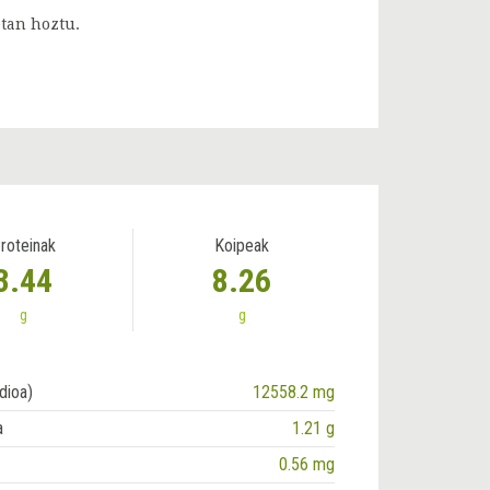
etan hoztu.
roteinak
Koipeak
3.44
8.26
g
g
dioa)
12558.2 mg
a
1.21 g
0.56 mg