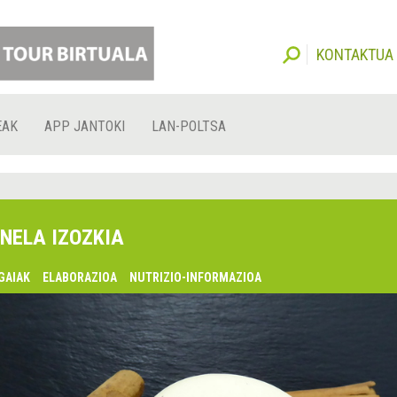
KONTAKTUA
EAK
APP JANTOKI
LAN-POLTSA
NELA IZOZKIA
GAIAK
ELABORAZIOA
NUTRIZIO-INFORMAZIOA