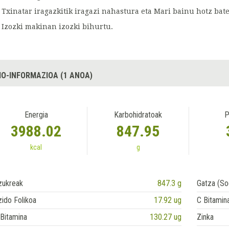
Txinatar iragazkitik iragazi nahastura eta Mari bainu hotz bat
Izozki makinan izozki bihurtu.
IO-INFORMAZIOA (1 ANOA)
Energia
Karbohidratoak
P
3988.02
847.95
kcal
g
zukreak
847.3 g
Gatza (So
ido Folikoa
17.92 ug
C Bitamin
Bitamina
130.27 ug
Zinka