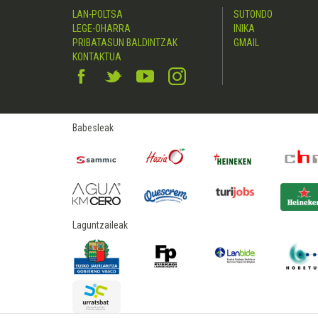
LAN-POLTSA
SUTONDO
LEGE-OHARRA
INIKA
PRIBATASUN BALDINTZAK
GMAIL
KONTAKTUA
Babesleak
Laguntzaileak