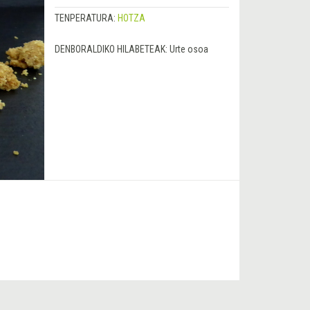
TENPERATURA:
HOTZA
DENBORALDIKO HILABETEAK:
Urte osoa