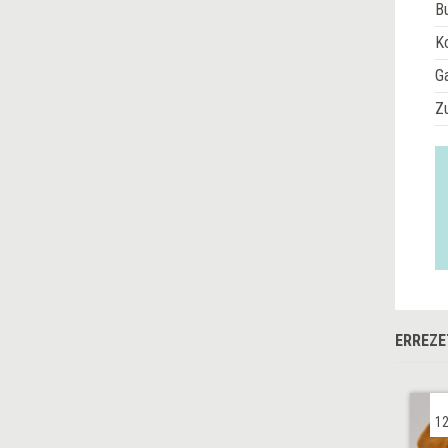
Bu
Ko
G
Z
ERREZE
12