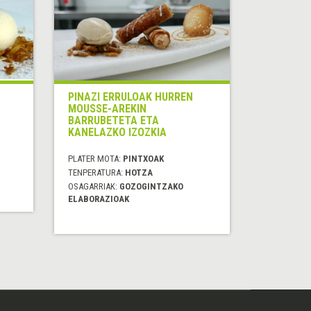
PINAZI ERRULOAK HURREN
MOUSSE-AREKIN
BARRUBETETA ETA
KANELAZKO IZOZKIA
PLATER MOTA:
PINTXOAK
TENPERATURA:
HOTZA
OSAGARRIAK:
GOZOGINTZAKO
ELABORAZIOAK