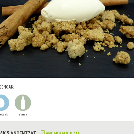
GENOAK:
autzak
esnea
AK 5 ANOENTZAT
ANOAK KALKULATU