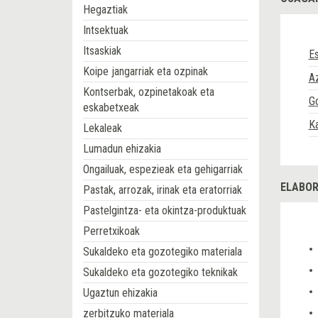
Hegaztiak
Intsektuak
Itsaskiak
Es
Koipe jangarriak eta ozpinak
Az
Kontserbak, ozpinetakoak eta
Go
eskabetxeak
K
Lekaleak
Lumadun ehizakia
Ongailuak, espezieak eta gehigarriak
ELABOR
Pastak, arrozak, irinak eta eratorriak
Pastelgintza- eta okintza-produktuak
Perretxikoak
Sukaldeko eta gozotegiko materiala
Sukaldeko eta gozotegiko teknikak
Ugaztun ehizakia
zerbitzuko materiala