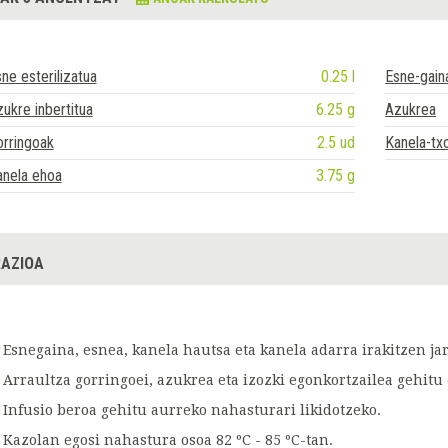
ne esterilizatua
0.25 l
Esne-gain
ukre inbertitua
6.25 g
Azukrea
rringoak
2.5 ud
Kanela-tx
anela ehoa
3.75 g
AZIOA
Esnegaina, esnea, kanela hautsa eta kanela adarra irakitzen jar
Arraultza gorringoei, azukrea eta izozki egonkortzailea gehitu
Infusio beroa gehitu aurreko nahasturari likidotzeko.
Kazolan egosi nahastura osoa 82 ºC - 85 ºC-tan.