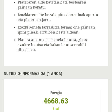
Plateraren alde batetan bata bestearen
gainean kokatu.
Izozkiaren ohe bezala pinazi erruloak apurtu
eta platerean jarri.
Izozki kenefa (arraultza forma) ohe gainean
ipini pinazi erruloen beste aldean.
Platera apaintzeko kanela hautsa, glass
azukre hautsa eta kakao hautsa erabili
ditzakegu.
NUTRIZIO-INFORMAZIOA (1 ANOA)
Energia
4668.63
kcal