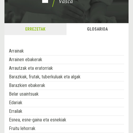
ERREZETAK
GLOSARIOA
Arrainak
Arrainen ebakerak
Arrautzak eta eratorriak
Barazkiak, frutak, tuberkuluak eta algak
Barazkien ebakerak
Belar usaintsuak
Edariak
Errailak
Esnea, esne-gaina eta esnekiak
Fruitu lehorrak