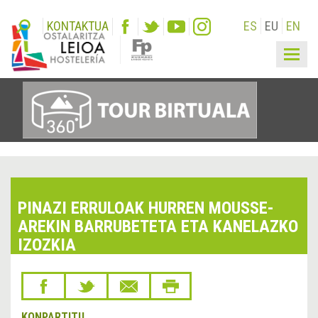
KONTAKTUA
ES
EU
EN
Togg
navig
PINAZI ERRULOAK HURREN MOUSSE-
AREKIN BARRUBETETA ETA KANELAZKO
IZOZKIA
KONPARTITU