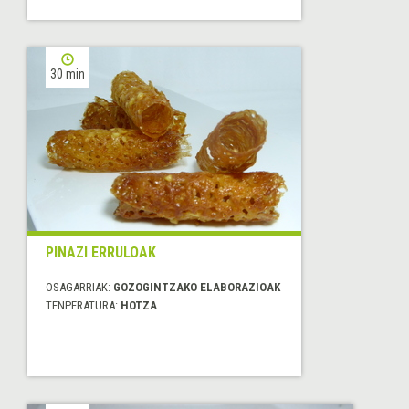
30 min
PINAZI ERRULOAK
OSAGARRIAK:
GOZOGINTZAKO ELABORAZIOAK
TENPERATURA:
HOTZA