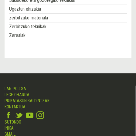
Sukaldeko eta gozotegiko teknikak
Ugaztun ehizakia
zerbitzuko materiala
Zerbitzuko teknikak
Zerealak
LAN-POLTSA
LEGE-OHARRA
PRIBATASUN BALDINTZAK
KONTAKTUA
SUTONDO
INIKA
GMAIL