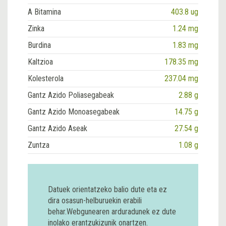
A Bitamina
403.8 ug
Zinka
1.24 mg
Burdina
1.83 mg
Kaltzioa
178.35 mg
Kolesterola
237.04 mg
Gantz Azido Poliasegabeak
2.88 g
Gantz Azido Monoasegabeak
14.75 g
Gantz Azido Aseak
27.54 g
Zuntza
1.08 g
Datuek orientatzeko balio dute eta ez
dira osasun-helburuekin erabili
behar.Webgunearen arduradunek ez dute
inolako erantzukizunik onartzen.