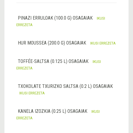
PINAZI ERRULOAK (100.0 G) OSAGAIAK
IKUSI
ERREZETA
HUR MOUSSEA (200.0 G) OSAGAIAK
IKUSI ERREZETA
TOFFÉE-SALTSA (0.125 L) OSAGAIAK
IKUSI
ERREZETA
TXOKOLATE TXURIZKO SALTSA (0.2 L) OSAGAIAK
IKUSI ERREZETA
KANELA IZOZKIA (0.25 L) OSAGAIAK
IKUSI
ERREZETA