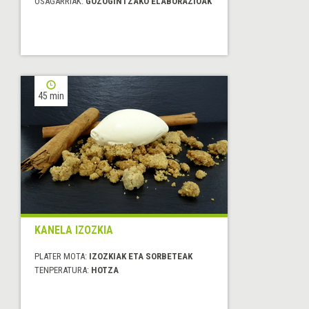
OSAGARRIAK:
GOZOGINTZAKO ELABORAZIOAK
45 min
KANELA IZOZKIA
PLATER MOTA:
IZOZKIAK ETA SORBETEAK
TENPERATURA:
HOTZA