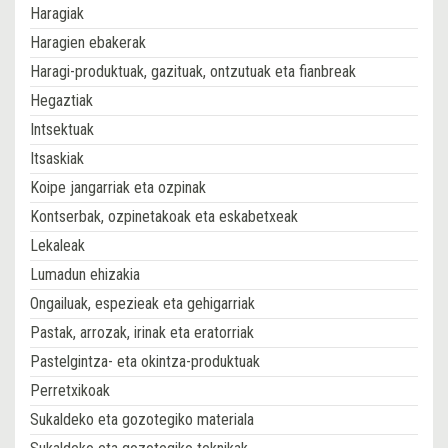
Haragiak
Haragien ebakerak
Haragi-produktuak, gazituak, ontzutuak eta fianbreak
Hegaztiak
Intsektuak
Itsaskiak
Koipe jangarriak eta ozpinak
Kontserbak, ozpinetakoak eta eskabetxeak
Lekaleak
Lumadun ehizakia
Ongailuak, espezieak eta gehigarriak
Pastak, arrozak, irinak eta eratorriak
Pastelgintza- eta okintza-produktuak
Perretxikoak
Sukaldeko eta gozotegiko materiala