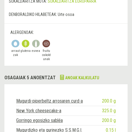
SUKALDARITZA MOTA:
SUKALDARITZA EUROPARRA
DENBORALDIKO HILABETEAK:
Urte osoa
ALERGENOAK:
arraut
glutena
esnea
fruitu
zak
oskold
unak
OSAGAIAK 5 ANOENTZAT
ANOAK KALKULATU
Mugurdi-piperbeltz arrosaren curd-a
200.0 g
New York cheesecake-a
325.0 g
Gorringo egosizko sabléa
200.0 g
Mugurdizko eta gurinezko S.S.M.G.I.
0.15 l