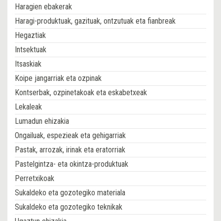
Haragien ebakerak
Haragi-produktuak, gazituak, ontzutuak eta fianbreak
Hegaztiak
Intsektuak
Itsaskiak
Koipe jangarriak eta ozpinak
Kontserbak, ozpinetakoak eta eskabetxeak
Lekaleak
Lumadun ehizakia
Ongailuak, espezieak eta gehigarriak
Pastak, arrozak, irinak eta eratorriak
Pastelgintza- eta okintza-produktuak
Perretxikoak
Sukaldeko eta gozotegiko materiala
Sukaldeko eta gozotegiko teknikak