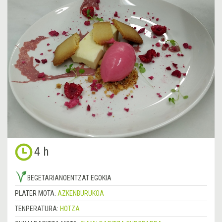
4 h
BEGETARIANOENTZAT EGOKIA
PLATER MOTA:
AZKENBURUKOA
TENPERATURA:
HOTZA