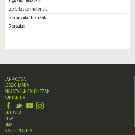
Ugaztun ehizakia
zerbitzuko materiala
Zerbitzuko teknikak
Zerealak
LAN-POLTSA
LEGE-OHARRA
PRIBATASUN BALDINTZAK
KONTAKTUA
SUTONDO
INIKA
GMAIL
IKASLEEN SITEA