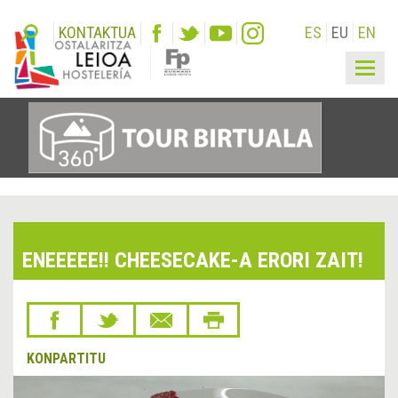
KONTAKTUA
ES
EU
EN
Togg
navig
ENEEEEE!! CHEESECAKE-A ERORI ZAIT!
KONPARTITU