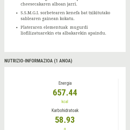
cheesecakaren alboan jarri.
S.S.M.G.I. sorbetearen kenefa bat txikitutako
sablearen gainean kokatu.
Plateraren elementuak mugurdi
liofilizatuarekin eta albakarekin apaindu.
NUTRIZIO-INFORMAZIOA (1 ANOA)
Energia
657.44
kcal
Karbohidratoak
58.93
g