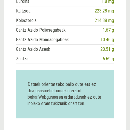
Burdina
1.8 mg
Kaltzioa
223.28 mg
Kolesterola
214.38 mg
Gantz Azido Poliasegabeak
1.67 g
Gantz Azido Monoasegabeak
10.46 g
Gantz Azido Aseak
20.51 g
Zuntza
6.69 g
Datuek orientatzeko balio dute eta ez
dira osasun-helburuekin erabili
behar.Webgunearen arduradunek ez dute
inolako erantzukizunik onartzen.