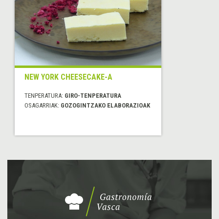
NEW YORK CHEESECAKE-A
TENPERATURA:
GIRO-TENPERATURA
OSAGARRIAK:
GOZOGINTZAKO ELABORAZIOAK