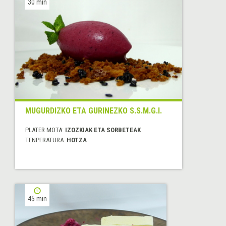
30 min
MUGURDIZKO ETA GURINEZKO S.S.M.G.I.
PLATER MOTA:
IZOZKIAK ETA SORBETEAK
TENPERATURA:
HOTZA
45 min