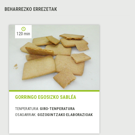
BEHARREZKO ERREZETAK
120 min
GORRINGO EGOSIZKO SABLÉA
TENPERATURA:
GIRO-TENPERATURA
OSAGARRIAK:
GOZOGINTZAKO ELABORAZIOAK