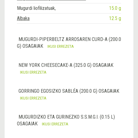
Mugurdi liofilizatuak,
15.0 g
Albaka
12.5 g
MUGURDI-PIPERBELTZ ARROSAREN CURD-A (200.0
G) OSAGAIAK
IKUSI ERREZETA
NEW YORK CHEESECAKE-A (325.0 G) OSAGAIAK
IKUSI ERREZETA
GORRINGO EGOSIZKO SABLÉA (200.0 G) OSAGAIAK
IKUSI ERREZETA
MUGURDIZKO ETA GURINEZKO S.S.M.G.I. (0.15 L)
OSAGAIAK
IKUSI ERREZETA