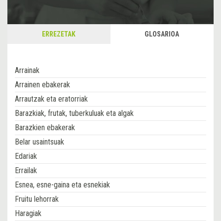
ERREZETAK
GLOSARIOA
Arrainak
Arrainen ebakerak
Arrautzak eta eratorriak
Barazkiak, frutak, tuberkuluak eta algak
Barazkien ebakerak
Belar usaintsuak
Edariak
Errailak
Esnea, esne-gaina eta esnekiak
Fruitu lehorrak
Haragiak