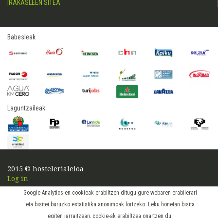
IRAKASLEEN SITEA
Babesleak
Laguntzaileak
2015 © hostelerialeioa
Log in
Google Analytics-en cookieak erabiltzen ditugu gure webaren erabilerari
eta bisitei buruzko estatistika anonimoak lortzeko. Leku honetan bisita
egiten jarraitzean, cookie-ak erabiltzea onartzen du.