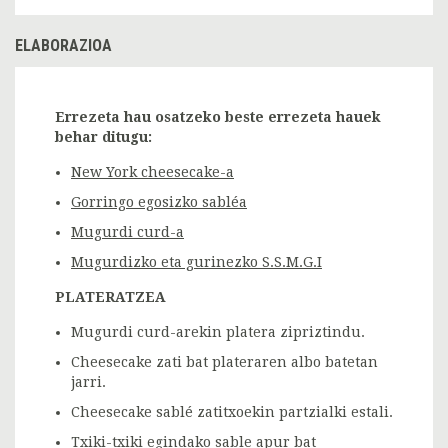
ELABORAZIOA
Errezeta hau osatzeko beste errezeta hauek
behar ditugu:
New York cheesecake-a
Gorringo egosizko sabléa
Mugurdi curd-a
Mugurdizko eta gurinezko S.S.M.G.I
PLATERATZEA
Mugurdi curd-arekin platera zipriztindu.
Cheesecake zati bat plateraren albo batetan
jarri.
Cheesecake sablé zatitxoekin partzialki estali.
Txiki-txiki egindako sable apur bat