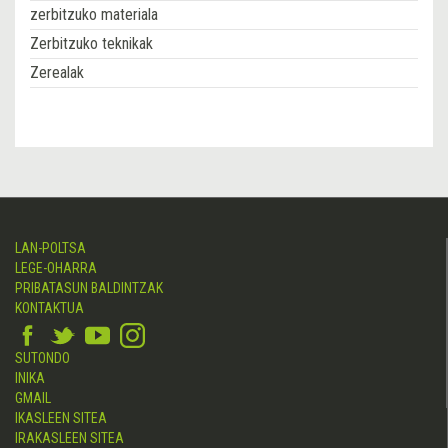
zerbitzuko materiala
Zerbitzuko teknikak
Zerealak
LAN-POLTSA
LEGE-OHARRA
PRIBATASUN BALDINTZAK
KONTAKTUA
SUTONDO
INIKA
GMAIL
IKASLEEN SITEA
IRAKASLEEN SITEA