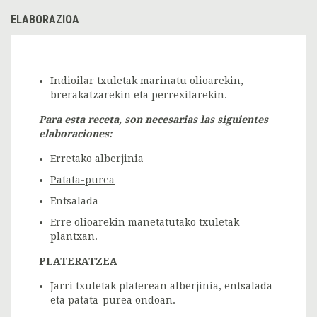
ELABORAZIOA
Indioilar txuletak marinatu olioarekin,
brerakatzarekin eta perrexilarekin.
Para esta receta, son necesarias las siguientes
elaboraciones:
Erretako alberjinia
Patata-purea
Entsalada
Erre olioarekin manetatutako txuletak
plantxan.
PLATERATZEA
Jarri txuletak platerean alberjinia, entsalada
eta patata-purea ondoan.