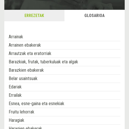
ERREZETAK
GLOSARIOA
Arrainak
Arrainen ebakerak
Arrautzak eta eratorriak
Barazkiak, frutak, tuberkuluak eta algak
Barazkien ebakerak
Belar usaintsuak
Edariak
Errailak
Esnea, esne-gaina eta esnekiak
Fruitu lehorrak
Haragiak
Haragien ebakerak