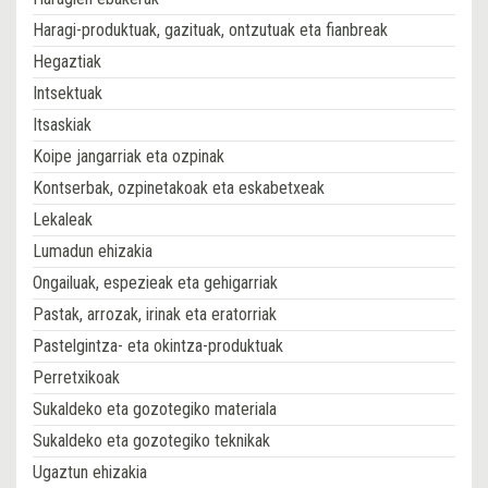
Haragi-produktuak, gazituak, ontzutuak eta fianbreak
Hegaztiak
Intsektuak
Itsaskiak
Koipe jangarriak eta ozpinak
Kontserbak, ozpinetakoak eta eskabetxeak
Lekaleak
Lumadun ehizakia
Ongailuak, espezieak eta gehigarriak
Pastak, arrozak, irinak eta eratorriak
Pastelgintza- eta okintza-produktuak
Perretxikoak
Sukaldeko eta gozotegiko materiala
Sukaldeko eta gozotegiko teknikak
Ugaztun ehizakia