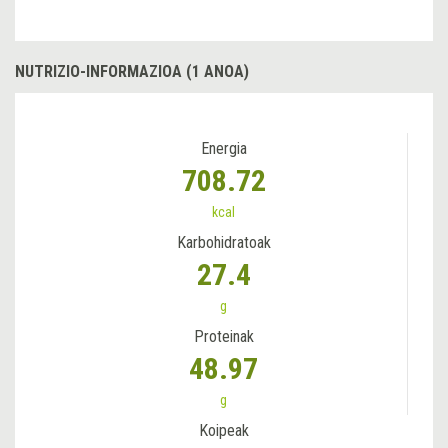
NUTRIZIO-INFORMAZIOA (1 ANOA)
Energia
708.72
kcal
Karbohidratoak
27.4
g
Proteinak
48.97
g
Koipeak