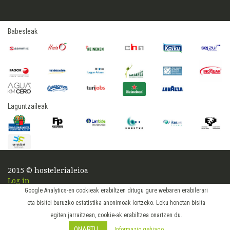
Babesleak
Laguntzaileak
2015 © hostelerialeioa
Log in
Google Analytics-en cookieak erabiltzen ditugu gure webaren erabilerari
eta bisitei buruzko estatistika anonimoak lortzeko. Leku honetan bisita
egiten jarraitzean, cookie-ak erabiltzea onartzen du.
ONARTU
Informazio gehiago