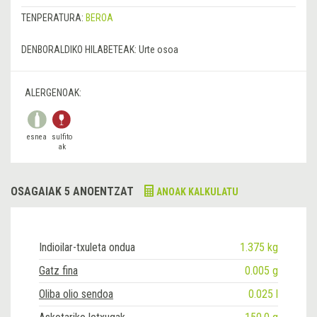
TENPERATURA:
BEROA
DENBORALDIKO HILABETEAK:
Urte osoa
ALERGENOAK:
esnea
sulfito
ak
OSAGAIAK 5 ANOENTZAT
ANOAK KALKULATU
Indioilar-txuleta ondua
1.375 kg
Gatz fina
0.005 g
Oliba olio sendoa
0.025 l