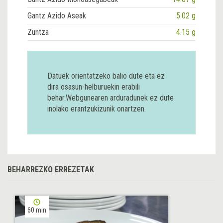
Gantz Azido Aseak
5.02 g
Zuntza
4.15 g
Datuek orientatzeko balio dute eta ez
dira osasun-helburuekin erabili
behar.Webgunearen arduradunek ez dute
inolako erantzukizunik onartzen.
BEHARREZKO ERREZETAK
60 min