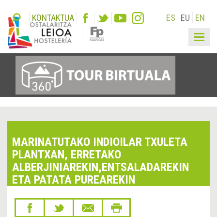
KONTAKTUA
ES
EU
EN
Togg
navig
MARINATUTAKO INDIOILAR TXULETA
PLANTXAN, ERRETAKO
ALBERJINIAREKIN,ENTSALADAREKIN
ETA PATATA PUREAREKIN