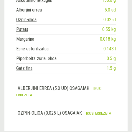
Askotariko letxugak
150.0 g
Alberjini errea
5.0 ud
Ozpin-olioa
0.025 l
Patata
0.55 kg
Margarina
0.018 kg
Esne esterilizatua
0.143 l
Piperbeltz zuria, ehoa
0.5 g
Gatz fina
1.5 g
ALBERJINI ERREA (5.0 UD) OSAGAIAK
IKUSI
ERREZETA
OZPIN-OLIOA (0.025 L) OSAGAIAK
IKUSI ERREZETA