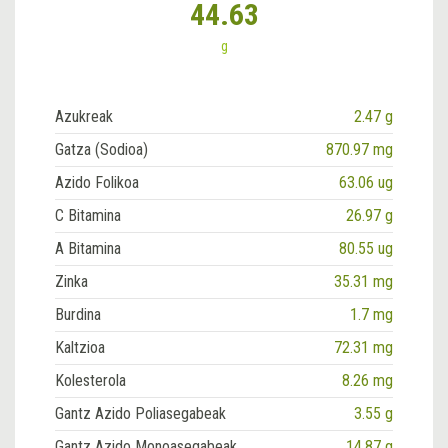
44.63
g
Azukreak
2.47 g
Gatza (Sodioa)
870.97 mg
Azido Folikoa
63.06 ug
C Bitamina
26.97 g
A Bitamina
80.55 ug
Zinka
35.31 mg
Burdina
1.7 mg
Kaltzioa
72.31 mg
Kolesterola
8.26 mg
Gantz Azido Poliasegabeak
3.55 g
Gantz Azido Monoasegabeak
14.87 g