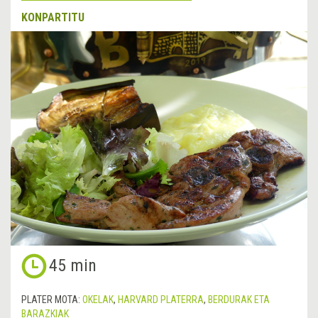
KONPARTITU
45 min
PLATER MOTA:
OKELAK
,
HARVARD PLATERRA
,
BERDURAK ETA
BARAZKIAK